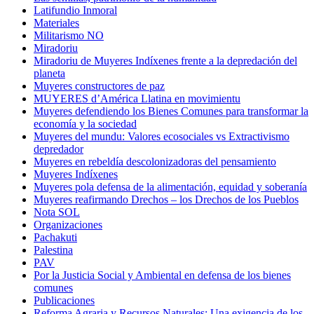
Latifundio Inmoral
Materiales
Militarismo NO
Miradoriu
Miradoriu de Muyeres Indíxenes frente a la depredación del
planeta
Muyeres constructores de paz
MUYERES d’América Llatina en movimientu
Muyeres defendiendo los Bienes Comunes para transformar la
economía y la sociedad
Muyeres del mundu: Valores ecosociales vs Extractivismo
depredador
Muyeres en rebeldía descolonizadoras del pensamiento
Muyeres Indíxenes
Muyeres pola defensa de la alimentación, equidad y soberanía
Muyeres reafirmando Drechos – los Drechos de los Pueblos
Nota SOL
Organizaciones
Pachakuti
Palestina
PAV
Por la Justicia Social y Ambiental en defensa de los bienes
comunes
Publicaciones
Reforma Agraria y Recursos Naturales: Una exigencia de los