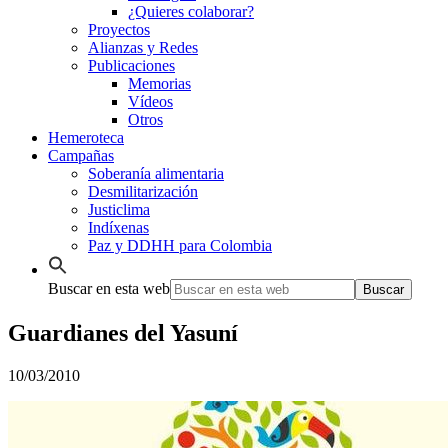
¿Quieres colaborar?
Proyectos
Alianzas y Redes
Publicaciones
Memorias
Vídeos
Otros
Hemeroteca
Campañas
Soberanía alimentaria
Desmilitarización
Justiclima
Indíxenas
Paz y DDHH para Colombia
Buscar en esta web
Guardianes del Yasuní
10/03/2010