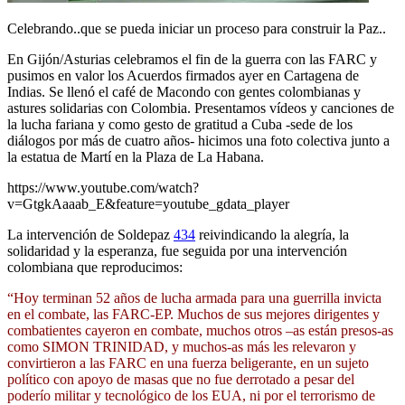
Celebrando..que se pueda iniciar un proceso para construir la Paz..
En Gijón/Asturias celebramos el fin de la guerra con las FARC y
pusimos en valor los Acuerdos firmados ayer en Cartagena de
Indias. Se llenó el café de Macondo con gentes colombianas y
astures solidarias con Colombia. Presentamos vídeos y canciones de
la lucha fariana y como gesto de gratitud a Cuba -sede de los
diálogos por más de cuatro años- hicimos una foto colectiva junto a
la estatua de Martí en la Plaza de La Habana.
https://www.youtube.com/watch?
v=GtgkAaaab_E&feature=youtube_gdata_player
La intervención de Soldepaz
434
reivindicando la alegría, la
solidaridad y la esperanza, fue seguida por una intervención
colombiana que reproducimos:
“Hoy terminan 52 años de lucha armada para una guerrilla invicta
en el combate, las FARC-EP. Muchos de sus mejores dirigentes y
combatientes cayeron en combate, muchos otros –as están presos-as
como SIMON TRINIDAD, y muchos-as más les relevaron y
convirtieron a las FARC en una fuerza beligerante, en un sujeto
político con apoyo de masas que no fue derrotado a pesar del
poderío militar y tecnológico de los EUA, ni por el terrorismo de