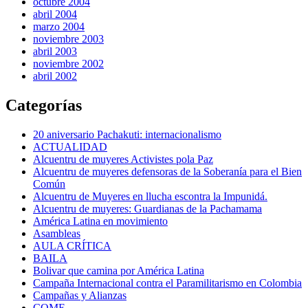
octubre 2004
abril 2004
marzo 2004
noviembre 2003
abril 2003
noviembre 2002
abril 2002
Categorías
20 aniversario Pachakuti: internacionalismo
ACTUALIDAD
Alcuentru de muyeres Activistes pola Paz
Alcuentru de muyeres defensoras de la Soberanía para el Bien
Común
Alcuentru de Muyeres en llucha escontra la Impunidá.
Alcuentru de muyeres: Guardianas de la Pachamama
América Latina en movimiento
Asambleas
AULA CRÍTICA
BAILA
Bolivar que camina por América Latina
Campaña Internacional contra el Paramilitarismo en Colombia
Campañas y Alianzas
COME