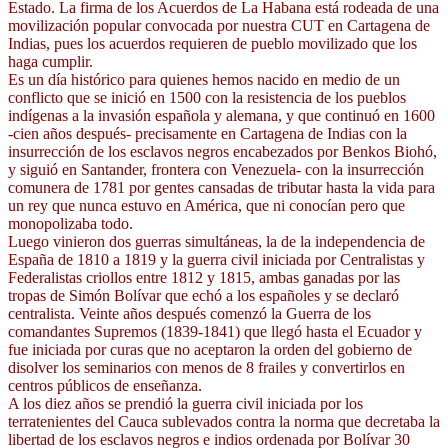
Estado. La firma de los Acuerdos de La Habana está rodeada de una
movilización popular convocada por nuestra CUT en Cartagena de
Indias, pues los acuerdos requieren de pueblo movilizado que los
haga cumplir.
Es un día histórico para quienes hemos nacido en medio de un
conflicto que se inició en 1500 con la resistencia de los pueblos
indígenas a la invasión española y alemana, y que continuó en 1600
-cien años después- precisamente en Cartagena de Indias con la
insurrección de los esclavos negros encabezados por Benkos Biohó,
y siguió en Santander, frontera con Venezuela- con la insurrección
comunera de 1781 por gentes cansadas de tributar hasta la vida para
un rey que nunca estuvo en América, que ni conocían pero que
monopolizaba todo.
Luego vinieron dos guerras simultáneas, la de la independencia de
España de 1810 a 1819 y la guerra civil iniciada por Centralistas y
Federalistas criollos entre 1812 y 1815, ambas ganadas por las
tropas de Simón Bolívar que echó a los españoles y se declaró
centralista. Veinte años después comenzó la Guerra de los
comandantes Supremos (1839-1841) que llegó hasta el Ecuador y
fue iniciada por curas que no aceptaron la orden del gobierno de
disolver los seminarios con menos de 8 frailes y convertirlos en
centros públicos de enseñanza.
A los diez años se prendió la guerra civil iniciada por los
terratenientes del Cauca sublevados contra la norma que decretaba la
libertad de los esclavos negros e indios ordenada por Bolívar 30