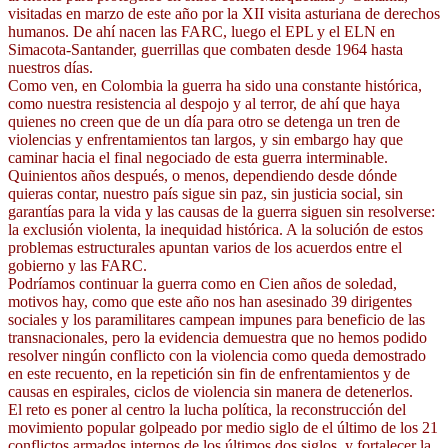
visitadas en marzo de este año por la XII visita asturiana de derechos
humanos. De ahí nacen las FARC, luego el EPL y el ELN en
Simacota-Santander, guerrillas que combaten desde 1964 hasta
nuestros días.
Como ven, en Colombia la guerra ha sido una constante histórica,
como nuestra resistencia al despojo y al terror, de ahí que haya
quienes no creen que de un día para otro se detenga un tren de
violencias y enfrentamientos tan largos, y sin embargo hay que
caminar hacia el final negociado de esta guerra interminable.
Quinientos años después, o menos, dependiendo desde dónde
quieras contar, nuestro país sigue sin paz, sin justicia social, sin
garantías para la vida y las causas de la guerra siguen sin resolverse:
la exclusión violenta, la inequidad histórica. A la solución de estos
problemas estructurales apuntan varios de los acuerdos entre el
gobierno y las FARC.
Podríamos continuar la guerra como en Cien años de soledad,
motivos hay, como que este año nos han asesinado 39 dirigentes
sociales y los paramilitares campean impunes para beneficio de las
transnacionales, pero la evidencia demuestra que no hemos podido
resolver ningún conflicto con la violencia como queda demostrado
en este recuento, en la repetición sin fin de enfrentamientos y de
causas en espirales, ciclos de violencia sin manera de detenerlos.
El reto es poner al centro la lucha política, la reconstrucción del
movimiento popular golpeado por medio siglo de el último de los 21
conflictos armados internos de los últimos dos siglos, y fortalecer la