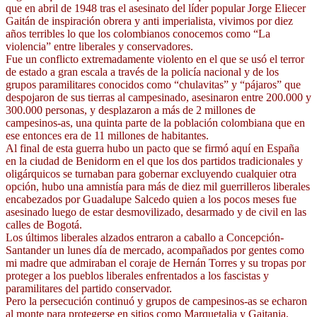
que en abril de 1948 tras el asesinato del líder popular Jorge Eliecer
Gaitán de inspiración obrera y anti imperialista, vivimos por diez
años terribles lo que los colombianos conocemos como “La
violencia” entre liberales y conservadores.
Fue un conflicto extremadamente violento en el que se usó el terror
de estado a gran escala a través de la policía nacional y de los
grupos paramilitares conocidos como “chulavitas” y “pájaros” que
despojaron de sus tierras al campesinado, asesinaron entre 200.000 y
300.000 personas, y desplazaron a más de 2 millones de
campesinos-as, una quinta parte de la población colombiana que en
ese entonces era de 11 millones de habitantes.
Al final de esta guerra hubo un pacto que se firmó aquí en España
en la ciudad de Benidorm en el que los dos partidos tradicionales y
oligárquicos se turnaban para gobernar excluyendo cualquier otra
opción, hubo una amnistía para más de diez mil guerrilleros liberales
encabezados por Guadalupe Salcedo quien a los pocos meses fue
asesinado luego de estar desmovilizado, desarmado y de civil en las
calles de Bogotá.
Los últimos liberales alzados entraron a caballo a Concepción-
Santander un lunes día de mercado, acompañados por gentes como
mi madre que admiraban el coraje de Hernán Torres y su tropas por
proteger a los pueblos liberales enfrentados a los fascistas y
paramilitares del partido conservador.
Pero la persecución continuó y grupos de campesinos-as se echaron
al monte para protegerse en sitios como Marquetalia y Gaitania,