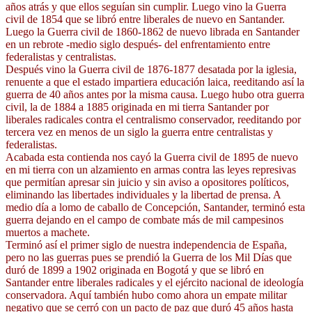
años atrás y que ellos seguían sin cumplir. Luego vino la Guerra
civil de 1854 que se libró entre liberales de nuevo en Santander.
Luego la Guerra civil de 1860-1862 de nuevo librada en Santander
en un rebrote -medio siglo después- del enfrentamiento entre
federalistas y centralistas.
Después vino la Guerra civil de 1876-1877 desatada por la iglesia,
renuente a que el estado impartiera educación laica, reeditando así la
guerra de 40 años antes por la misma causa. Luego hubo otra guerra
civil, la de 1884 a 1885 originada en mi tierra Santander por
liberales radicales contra el centralismo conservador, reeditando por
tercera vez en menos de un siglo la guerra entre centralistas y
federalistas.
Acabada esta contienda nos cayó la Guerra civil de 1895 de nuevo
en mi tierra con un alzamiento en armas contra las leyes represivas
que permitían apresar sin juicio y sin aviso a opositores políticos,
eliminando las libertades individuales y la libertad de prensa. A
medio día a lomo de caballo de Concepción, Santander, terminó esta
guerra dejando en el campo de combate más de mil campesinos
muertos a machete.
Terminó así el primer siglo de nuestra independencia de España,
pero no las guerras pues se prendió la Guerra de los Mil Días que
duró de 1899 a 1902 originada en Bogotá y que se libró en
Santander entre liberales radicales y el ejército nacional de ideología
conservadora. Aquí también hubo como ahora un empate militar
negativo que se cerró con un pacto de paz que duró 45 años hasta