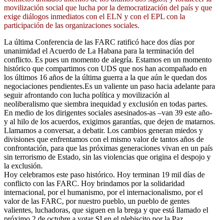
movilización social que lucha por la democratización del país y que
exige diálogos inmediatos con el ELN y con el EPL con la
participación de las organizaciones sociales.
La última Conferencia de las FARC ratificó hace dos días por
unanimidad el Acuerdo de La Habana para la terminación del
conflicto. Es pues un momento de alegría. Estamos en un momento
histórico que compartimos con UDS que nos han acompañado en
los últimos 16 años de la última guerra a la que aún le quedan dos
negociaciones pendientes.Es un valiente un paso hacia adelante para
seguir afrontando con lucha política y movilización al
neoliberalismo que siembra inequidad y exclusión en todas partes.
En medio de los dirigentes sociales asesinados-as –van 39 este año-
y al hilo de los acuerdos, exigimos garantías, que dejen de matarnos.
Llamamos a conversar, a debatir. Los cambios generan miedos y
divisiones que enfrentamos con el mismo valor de tantos años de
confrontación, para que las próximas generaciones vivan en un país
sin terrorismo de Estado, sin las violencias que origina el despojo y
la exclusión.
Hoy celebramos este paso histórico. Hoy terminan 19 mil días de
conflicto con las FARC. Hoy brindamos por la solidaridad
internacional, por el humanismo, por el internacionalismo, por el
valor de las FARC, por nuestro pueblo, un pueblo de gentes
valientes, luchadoras, que siguen en la brega y que está llamado el
próximo 2 de octubre a votar SI en el plebiscito por la Paz.