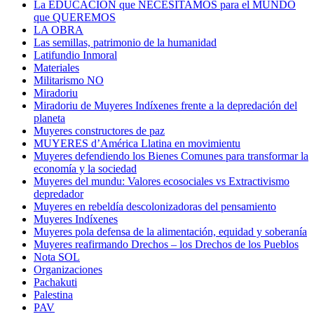
La EDUCACIÓN que NECESITAMOS para el MUNDO
que QUEREMOS
LA OBRA
Las semillas, patrimonio de la humanidad
Latifundio Inmoral
Materiales
Militarismo NO
Miradoriu
Miradoriu de Muyeres Indíxenes frente a la depredación del
planeta
Muyeres constructores de paz
MUYERES d’América Llatina en movimientu
Muyeres defendiendo los Bienes Comunes para transformar la
economía y la sociedad
Muyeres del mundu: Valores ecosociales vs Extractivismo
depredador
Muyeres en rebeldía descolonizadoras del pensamiento
Muyeres Indíxenes
Muyeres pola defensa de la alimentación, equidad y soberanía
Muyeres reafirmando Drechos – los Drechos de los Pueblos
Nota SOL
Organizaciones
Pachakuti
Palestina
PAV