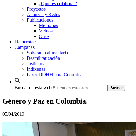
¿Quieres colaborar?
Proyectos
Alianzas y Redes
Publicaciones
Memorias
Vídeos
Otros
Hemeroteca
Campañas
Soberanía alimentaria
Desmilitarización
Justiclima
Indíxenas
Paz y DDHH para Colombia
Buscar en esta web
Género y Paz en Colombia.
05/04/2019