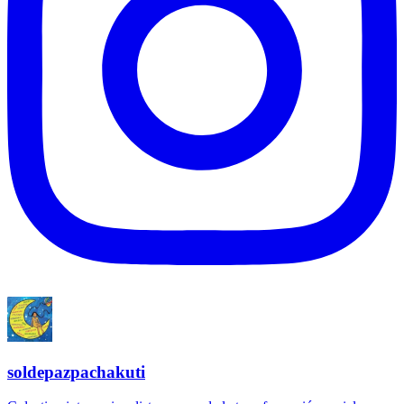
soldepazpachakuti