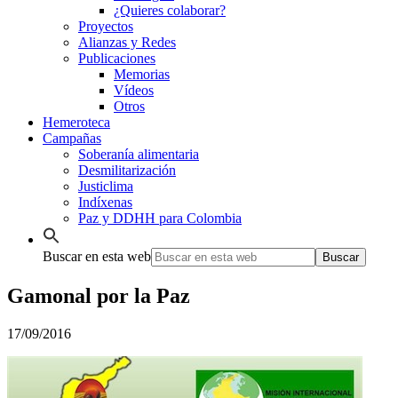
¿Quieres colaborar?
Proyectos
Alianzas y Redes
Publicaciones
Memorias
Vídeos
Otros
Hemeroteca
Campañas
Soberanía alimentaria
Desmilitarización
Justiclima
Indíxenas
Paz y DDHH para Colombia
Buscar en esta web
Gamonal por la Paz
17/09/2016