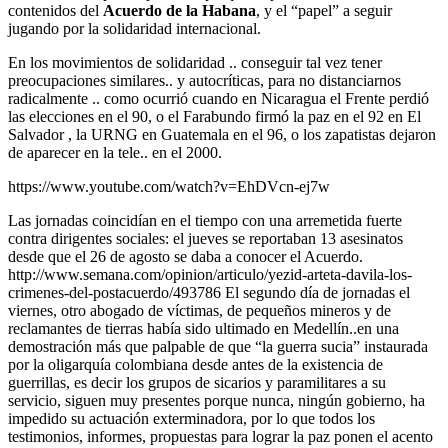
contenidos del
Acuerdo de la Habana
, y el “papel” a seguir
jugando por la solidaridad internacional.
En los movimientos de solidaridad .. conseguir tal vez tener
preocupaciones similares.. y autocríticas, para no distanciarnos
radicalmente .. como ocurrió cuando en Nicaragua el Frente perdió
las elecciones en el 90, o el Farabundo firmó la paz en el 92 en El
Salvador , la URNG en Guatemala en el 96, o los zapatistas dejaron
de aparecer en la tele.. en el 2000.
https://www.youtube.com/watch?v=EhDVcn-ej7w
Las jornadas coincidían en el tiempo con una arremetida fuerte
contra dirigentes sociales: el jueves se reportaban 13 asesinatos
desde que el 26 de agosto se daba a conocer el Acuerdo.
http://www.semana.com/opinion/articulo/yezid-arteta-davila-los-
crimenes-del-postacuerdo/493786 El segundo día de jornadas el
viernes, otro abogado de víctimas, de pequeños mineros y de
reclamantes de tierras había sido ultimado en Medellín..en una
demostración más que palpable de que “la guerra sucia” instaurada
por la oligarquía colombiana desde antes de la existencia de
guerrillas, es decir los grupos de sicarios y paramilitares a su
servicio, siguen muy presentes porque nunca, ningún gobierno, ha
impedido su actuación exterminadora, por lo que todos los
testimonios, informes, propuestas para lograr la paz ponen el acento