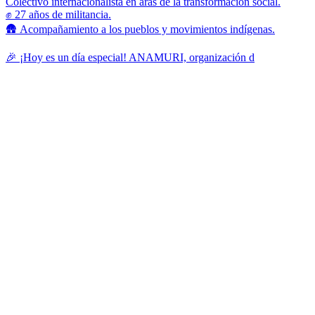
Colectivo internacionalista en aras de la transformación social.
✊ 27 años de militancia.
🛖 Acompañamiento a los pueblos y movimientos indígenas.
🎉 ¡Hoy es un día especial! ANAMURI, organización d