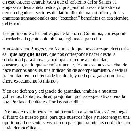
en este aspecto central: ¿será que el gobierno del sr Santos va
empezar a desmantelar estos grupos paramilitares de la extrema
derecha ligados a sectores del latifundio, del narcotráfico y de las
empresas transnacionales que “cosechan” beneficios en esa siembra
del terror?
Los pormenores, los entresijos de la paz en Colombia, corresponde
abordarlo a la gente colombiana, legitimada para ello.
A nosotras, en Burgos y en Asturias, lo que nos correspondería más
es..
qué hay que hacer
, que nos corresponde hacer desde la
solidaridad para apoyar y acompañar lo que allá decidan,
construyan, en lo que se embarquen.. y lo que estamos escuchando,
hace muchos años, es una indicación de acompañamiento, desde la
fraternidad, en la defensa de los ddhh, y de la paz. ¿acaso no toca
ahora exactamente lo mismo ¿
Y en esa defensa y exigencia de garantías, también a nuestros
gobiernos, hablar, explicar, preguntar.. por las expectativas para la
paz. Por las dificultades. Por las zancadillas.
“No puede existir pereza o indiferencia o abstención, está en juego
el futuro de nuestro país, para que nuestros hijos y nietos tengan una
oportunidad de sentir y vivir en un país que tramite los conflictos por
la vía democrática.”..