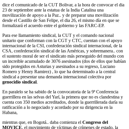
dice el comunicado de la CUT Bolivar, a la hora de convocar el dia
23 de septiembre ante la estatua de la India Catalina una
movilización de apoyo a la Paz.. y de preparar una movilización
desde el Castillo de San Felipe, el dia 26, el mismo día en que se
formalizará el acuerdo entre el gobierno y las FARC-EP.
Para ese llamamiento sindical, la CUT y el comando nacional
unitario que conforman con la CGT y CTC, cuentan con el apoyo
internacional de la CSI, confederación sindical internacional, de la
CSA, confederación sindical de las Américas, y sobremanera.. con
el sustento moral de ser el sindicato más perseguido del mundo con
un increible acumulado de 3076 asesinados (dos de ellos que habían
sido protegidos en Asturias y asesinados a su regreso, Luciano
Romero y Henry Ramirez) , lo que ha determinado a la central
sindical a presentar una demanda internacional colectiva por
genocidio sindical
.
En paralelo se ha sabido de la convocatoria de la 9ª Conferencia
guerrillera en las selvas del Yarí, la primera que no es clandestina y
cuenta con 350 medios acreditados, donde la guerrillerada daría su
ratificación a lo negociado y acordado por su dirigencia en la
Habana,
mientras que, en Bogotá.. daba comienza el
Congreso del
MOVICE
, el movimiento de víctimas de crímenes de estado, la