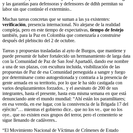
y las garantías para defensoras y defensores de ddhh permitan su
labor sin que continúe el exterminio..
Muchas tareas concretas que se suman a las ya existentes:
verificación
, presencia internacional. No alejarse de la realidad
compleja, pero en este tiempo de expectativas,
tiempo de festejo
también, para la Paz en Colombia que comenzaría a construirse
después del plebiscito del 2 de octubre.
Tareas y propuestas trasladadas al ayto de Burgos, que mantiene y
puede presumir de haber fortalecido un hermanamiento de larga data
con la Comunidad de Paz de San José Apartadó, dando ese nombre
a una de sus plazas, con escultura incluida, visibilización de las
propuestas de Paz de esa Comunidad perseguida a sangre y fuego
por determinarse como autogestionada y contraria a la presencia de
gente armada en su territorio, por lo que le ha sido castigada con
varios desplazamientos forzados.. y el asesinato de 200 de sus
integrantes, hasta el presente, hasta esta misma semana en que está
denunciando ante el mundo mundial: “Ahí están los paramilitares;
en esa vereda, en ese lugar, con la connivencia de la Brigada 17 del
ejército”… mientras el gobierno dice.. que no los ve.. que no los
oye.. que no existen esos grupos del terror, pero el cementerio se
sigue llenando de cadáveres..
“El Movimiento Nacional de Víctimas de Crímenes de Estado