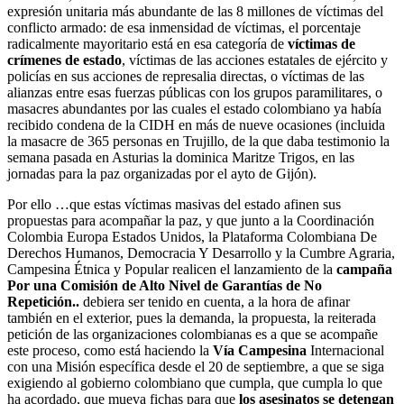
expresión unitaria más abundante de las 8 millones de víctimas del
conflicto armado: de esa inmensidad de víctimas, el porcentaje
radicalmente mayoritario está en esa categoría de
víctimas de
crímenes de estado
, víctimas de las acciones estatales de ejército y
policías en sus acciones de represalia directas, o víctimas de las
alianzas entre esas fuerzas públicas con los grupos paramilitares, o
masacres abundantes por las cuales el estado colombiano ya había
recibido condena de la CIDH en más de nueve ocasiones (incluida
la masacre de 365 personas en Trujillo, de la que daba testimonio la
semana pasada en Asturias la dominica Maritze Trigos, en las
jornadas para la paz organizadas por el ayto de Gijón).
Por ello …que estas víctimas masivas del estado afinen sus
propuestas para acompañar la paz, y que junto a la Coordinación
Colombia Europa Estados Unidos, la Plataforma Colombiana De
Derechos Humanos, Democracia Y Desarrollo y la Cumbre Agraria,
Campesina Étnica y Popular realicen el lanzamiento de la
campaña
Por una Comisión de Alto Nivel de Garantías de No
Repetición..
debiera ser tenido en cuenta, a la hora de afinar
también en el exterior, pues la demanda, la propuesta, la reiterada
petición de las organizaciones colombianas es a que se acompañe
este proceso, como está haciendo la
Vía Campesina
Internacional
con una Misión específica desde el 20 de septiembre, a que se siga
exigiendo al gobierno colombiano que cumpla, que cumpla lo que
ha acordado, que mueva fichas para que
los asesinatos se detengan