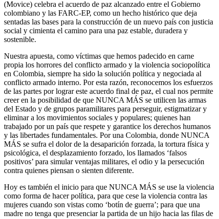
(Movice) celebra el acuerdo de paz alcanzado entre el Gobierno
colombiano y las FARC-EP, como un hecho histórico que deja
sentadas las bases para la construcción de un nuevo país con justicia
social y cimienta el camino para una paz estable, duradera y
sostenible.
Nuestra apuesta, como víctimas que hemos padecido en carne
propia los horrores del conflicto armado y la violencia sociopolítica
en Colombia, siempre ha sido la solución política y negociada al
conflicto armado interno. Por esta razón, reconocemos los esfuerzos
de las partes por lograr este acuerdo final de paz, el cual nos permite
creer en la posibilidad de que NUNCA MÁS se utilicen las armas
del Estado y de grupos paramilitares para perseguir, estigmatizar y
eliminar a los movimientos sociales y populares; quienes han
trabajado por un país que respete y garantice los derechos humanos
y las libertades fundamentales. Por una Colombia, donde NUNCA
MÁS se sufra el dolor de la desaparición forzada, la tortura física y
psicológica, el desplazamiento forzado, los llamados ‘falsos
positivos’ para simular ventajas militares, el odio y la persecución
contra quienes piensan o sienten diferente.
Hoy es también el inicio para que NUNCA MÁS se use la violencia
como forma de hacer política, para que cese la violencia contra las
mujeres cuando son vistas como ‘botín de guerra’; para que una
madre no tenga que presenciar la partida de un hijo hacia las filas de