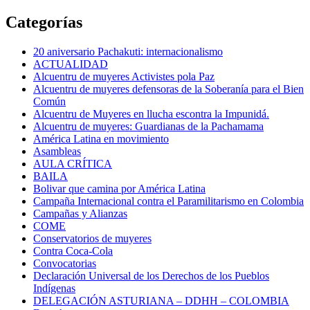
Categorías
20 aniversario Pachakuti: internacionalismo
ACTUALIDAD
Alcuentru de muyeres Activistes pola Paz
Alcuentru de muyeres defensoras de la Soberanía para el Bien
Común
Alcuentru de Muyeres en llucha escontra la Impunidá.
Alcuentru de muyeres: Guardianas de la Pachamama
América Latina en movimiento
Asambleas
AULA CRÍTICA
BAILA
Bolivar que camina por América Latina
Campaña Internacional contra el Paramilitarismo en Colombia
Campañas y Alianzas
COME
Conservatorios de muyeres
Contra Coca-Cola
Convocatorias
Declaración Universal de los Derechos de los Pueblos
Indígenas
DELEGACIÓN ASTURIANA – DDHH – COLOMBIA