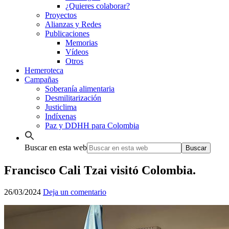
¿Quieres colaborar?
Proyectos
Alianzas y Redes
Publicaciones
Memorias
Vídeos
Otros
Hemeroteca
Campañas
Soberanía alimentaria
Desmilitarización
Justiclima
Indíxenas
Paz y DDHH para Colombia
Buscar en esta web
Francisco Cali Tzai visitó Colombia.
26/03/2024
Deja un comentario