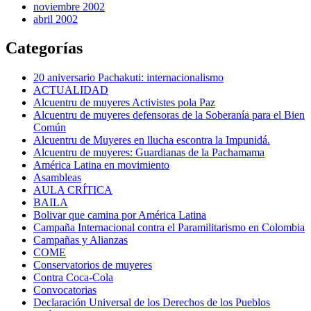
noviembre 2002
abril 2002
Categorías
20 aniversario Pachakuti: internacionalismo
ACTUALIDAD
Alcuentru de muyeres Activistes pola Paz
Alcuentru de muyeres defensoras de la Soberanía para el Bien
Común
Alcuentru de Muyeres en llucha escontra la Impunidá.
Alcuentru de muyeres: Guardianas de la Pachamama
América Latina en movimiento
Asambleas
AULA CRÍTICA
BAILA
Bolivar que camina por América Latina
Campaña Internacional contra el Paramilitarismo en Colombia
Campañas y Alianzas
COME
Conservatorios de muyeres
Contra Coca-Cola
Convocatorias
Declaración Universal de los Derechos de los Pueblos