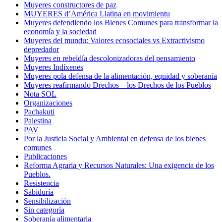
Muyeres constructores de paz
MUYERES d’América Llatina en movimientu
Muyeres defendiendo los Bienes Comunes para transformar la
economía y la sociedad
Muyeres del mundu: Valores ecosociales vs Extractivismo
depredador
Muyeres en rebeldía descolonizadoras del pensamiento
Muyeres Indíxenes
Muyeres pola defensa de la alimentación, equidad y soberanía
Muyeres reafirmando Drechos – los Drechos de los Pueblos
Nota SOL
Organizaciones
Pachakuti
Palestina
PAV
Por la Justicia Social y Ambiental en defensa de los bienes
comunes
Publicaciones
Reforma Agraria y Recursos Naturales: Una exigencia de los
Pueblos.
Resistencia
Sabiduría
Sensibilización
Sin categoría
Soberanía alimentaria