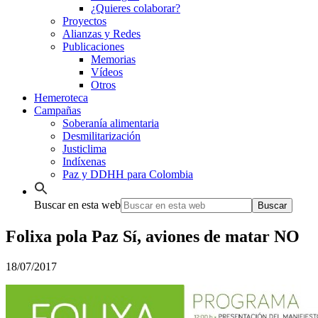
¿Quieres colaborar?
Proyectos
Alianzas y Redes
Publicaciones
Memorias
Vídeos
Otros
Hemeroteca
Campañas
Soberanía alimentaria
Desmilitarización
Justiclima
Indíxenas
Paz y DDHH para Colombia
Buscar en esta web
Folixa pola Paz Sí, aviones de matar NO
18/07/2017