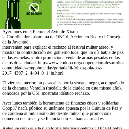
Ayer lunes en el Pleno del Ayto de Xixón
la Coordinadora asturiana de ONGd, Acción en Red y el Consejo
de la Juventud
intervenían para explicar el rechazo al festival militar aéreo, y
mostrar la contradicción del gobierno local que un día habla de paz
en las escuelas, y otro promociona venta de armas pesadas en los
cielos de la ciudad. http://www.codopa.org/cooperacion-desarrollo-
comunidades-empobrecidas/portada/iii-folixa-pola-paz-
2017_4397_2_4494_0_1_in.html
El viernes anterior, un pasacalles por la semana negra, acompañado
de la charanga Ventolín (medalla de la ciudad en este mismo año),
conocada por la CSI, mostraba idéntico rechazo.
Ayer lunes también la herramienta de finanzas éticas y solidarias
Coop57 hacía público su unánime apuesta por la Cultura de Paz y
de condena al militarismo del desfile militar que promociona
comercio de armas y se financia con «la banca armada».
Antes, se supo que la plataforma Internacionalimo y DDHH había