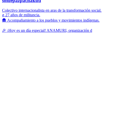
soldepazpachakuti
Colectivo internacionalista en aras de la transformación social.
✊ 27 años de militancia.
🛖 Acompañamiento a los pueblos y movimientos indígenas.
🎉 ¡Hoy es un día especial! ANAMURI, organización d