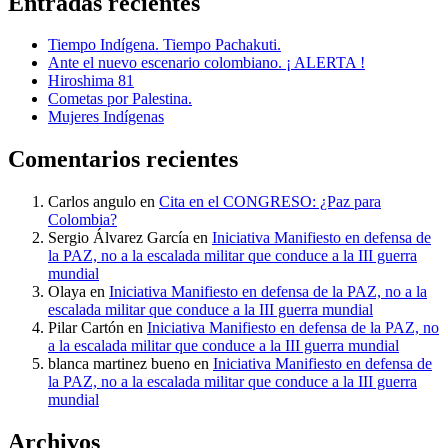
Entradas recientes
Tiempo Indígena. Tiempo Pachakuti.
Ante el nuevo escenario colombiano. ¡ ALERTA !
Hiroshima 81
Cometas por Palestina.
Mujeres Indígenas
Comentarios recientes
Carlos angulo
en
Cita en el CONGRESO: ¿Paz para
Colombia?
Sergio Álvarez García
en
Iniciativa Manifiesto en defensa de
la PAZ, no a la escalada militar que conduce a la III guerra
mundial
Olaya
en
Iniciativa Manifiesto en defensa de la PAZ, no a la
escalada militar que conduce a la III guerra mundial
Pilar Cartón
en
Iniciativa Manifiesto en defensa de la PAZ, no
a la escalada militar que conduce a la III guerra mundial
blanca martinez bueno
en
Iniciativa Manifiesto en defensa de
la PAZ, no a la escalada militar que conduce a la III guerra
mundial
Archivos