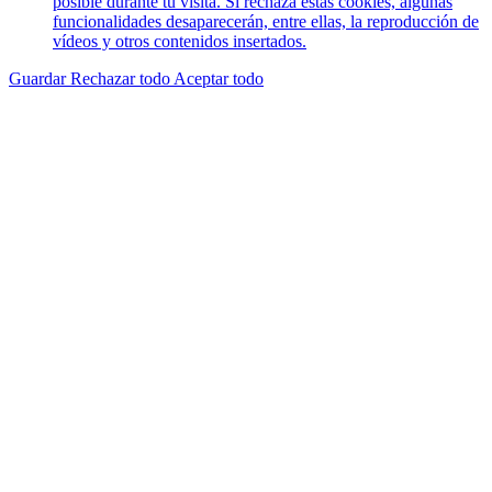
posible durante tu visita. Si rechaza estas cookies, algunas
funcionalidades desaparecerán, entre ellas, la reproducción de
vídeos y otros contenidos insertados.
Guardar
Rechazar todo
Aceptar todo