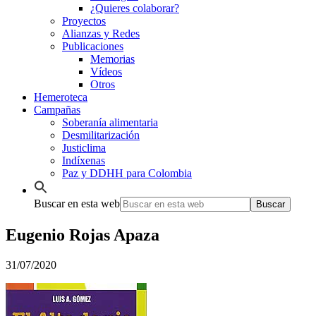
¿Quieres colaborar?
Proyectos
Alianzas y Redes
Publicaciones
Memorias
Vídeos
Otros
Hemeroteca
Campañas
Soberanía alimentaria
Desmilitarización
Justiclima
Indíxenas
Paz y DDHH para Colombia
Buscar en esta web
Eugenio Rojas Apaza
31/07/2020