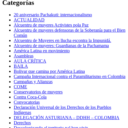
Categorías
20 aniversario Pachakuti: internacionalismo
ACTUALIDAD
Alcuentru de muyeres Activistes pola Paz
Alcuentru de muyeres defensoras de la Soberanía para el Bien
Común
Alcuentru de Muyeres en llucha escontra la Impunidá.
Alcuentru de muyeres: Guardianas de la Pachamama
América Latina en movimiento
Asambleas
AULA CRÍTICA
BAILA
Bolivar que camina por América Latina
Campaña Internacional contra el Paramilitarismo en Colombia
Campañas y Alianzas
COME
Conservatorios de muyeres
Contra Coca-Cola
Convocatorias
Declaración Universal de los Derechos de los Pueblos
Indígenas
DELEGACIÓN ASTURIANA – DDHH – COLOMBIA
Derechos
Descolonizando el territoriu pal bon vivir