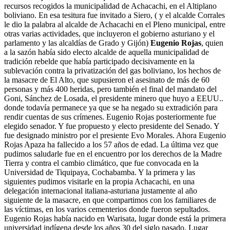
recursos recogidos la municipalidad de Achacachi, en el Altiplano
boliviano. En esa tesitura fue invitado a Siero, ( y el alcalde Corrales
le dio la palabra al alcalde de Achacachi en el Pleno municipal, entre
otras varias actividades, que incluyeron el gobierno asturiano y el
parlamento y las alcaldías de Grado y Gijón)
Eugenio Rojas
, quien
a la sazón había sido electo alcalde de aquella municipalidad de
tradición rebelde que había participado decisivamente en la
sublevación contra la privatización del gas boliviano, los hechos de
la masacre de El Alto, que supusieron el asesinato de más de 60
personas y más 400 heridas, pero también el final del mandato del
Goni, Sánchez de Losada, el presidente minero que huyo a EEUU..
donde todavía permanece ya que se ha negado su extradición para
rendir cuentas de sus crímenes. Eugenio Rojas posteriormente fue
elegido senador. Y fue propuesto y electo presidente del Senado. Y
fue designado ministro por el presiente Evo Morales. Ahora Eugenio
Rojas Apaza ha fallecido a los 57 años de edad. La última vez que
pudimos saludarle fue en el encuentro por los derechos de la Madre
Tierra y contra el cambio climático, que fue convocada en la
Universidad de Tiquipaya, Cochabamba. Y la primera y las
siguientes pudimos visitarle en la propia Achacachi, en una
delegación internacional italiana-asturiana justamente al año
siguiente de la masacre, en que compartimos con los familiares de
las víctimas, en los varios cementerios donde fueron sepultados.
Eugenio Rojas había nacido en Warisata, lugar donde está la primera
universidad indígena desde los años 30 del siglo pasado. Lugar