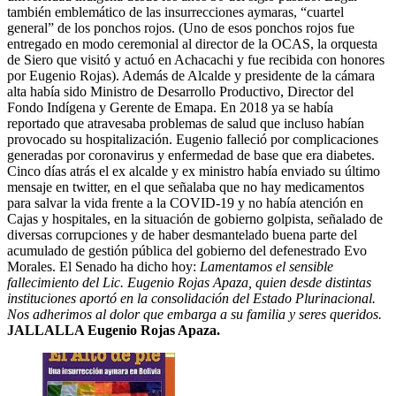
también emblemático de las insurrecciones aymaras, “cuartel
general” de los ponchos rojos. (Uno de esos ponchos rojos fue
entregado en modo ceremonial al director de la OCAS, la orquesta
de Siero que visitó y actuó en Achacachi y fue recibida con honores
por Eugenio Rojas). Además de Alcalde y presidente de la cámara
alta había sido Ministro de Desarrollo Productivo, Director del
Fondo Indígena y Gerente de Emapa. En 2018 ya se había
reportado que atravesaba problemas de salud que incluso habían
provocado su hospitalización. Eugenio falleció por complicaciones
generadas por coronavirus y enfermedad de base que era diabetes.
Cinco días atrás el ex alcalde y ex ministro había enviado su último
mensaje en twitter, en el que señalaba que no hay medicamentos
para salvar la vida frente a la COVID-19 y no había atención en
Cajas y hospitales, en la situación de gobierno golpista, señalado de
diversas corrupciones y de haber desmantelado buena parte del
acumulado de gestión pública del gobierno del defenestrado Evo
Morales. El Senado ha dicho hoy:
Lamentamos el sensible
fallecimiento del Lic. Eugenio Rojas Apaza, quien desde distintas
instituciones aportó en la consolidación del Estado Plurinacional.
Nos adherimos al dolor que embarga a su familia y seres queridos.
JALLALLA Eugenio Rojas Apaza.