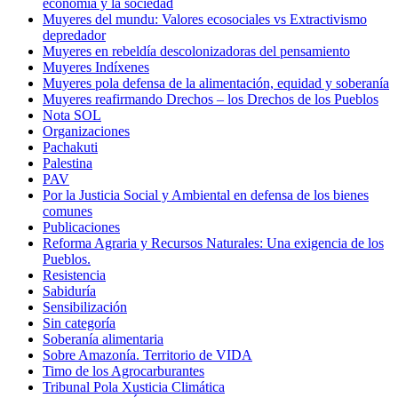
economía y la sociedad
Muyeres del mundu: Valores ecosociales vs Extractivismo
depredador
Muyeres en rebeldía descolonizadoras del pensamiento
Muyeres Indíxenes
Muyeres pola defensa de la alimentación, equidad y soberanía
Muyeres reafirmando Drechos – los Drechos de los Pueblos
Nota SOL
Organizaciones
Pachakuti
Palestina
PAV
Por la Justicia Social y Ambiental en defensa de los bienes
comunes
Publicaciones
Reforma Agraria y Recursos Naturales: Una exigencia de los
Pueblos.
Resistencia
Sabiduría
Sensibilización
Sin categoría
Soberanía alimentaria
Sobre Amazonía. Territorio de VIDA
Timo de los Agrocarburantes
Tribunal Pola Xusticia Climática