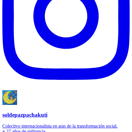
soldepazpachakuti
Colectivo internacionalista en aras de la transformación social.
✊ 27 años de militancia.