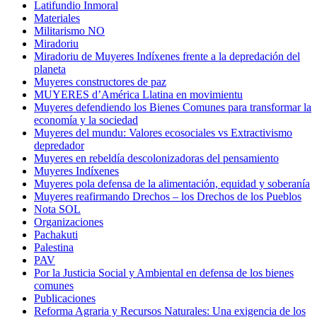
Latifundio Inmoral
Materiales
Militarismo NO
Miradoriu
Miradoriu de Muyeres Indíxenes frente a la depredación del
planeta
Muyeres constructores de paz
MUYERES d’América Llatina en movimientu
Muyeres defendiendo los Bienes Comunes para transformar la
economía y la sociedad
Muyeres del mundu: Valores ecosociales vs Extractivismo
depredador
Muyeres en rebeldía descolonizadoras del pensamiento
Muyeres Indíxenes
Muyeres pola defensa de la alimentación, equidad y soberanía
Muyeres reafirmando Drechos – los Drechos de los Pueblos
Nota SOL
Organizaciones
Pachakuti
Palestina
PAV
Por la Justicia Social y Ambiental en defensa de los bienes
comunes
Publicaciones
Reforma Agraria y Recursos Naturales: Una exigencia de los