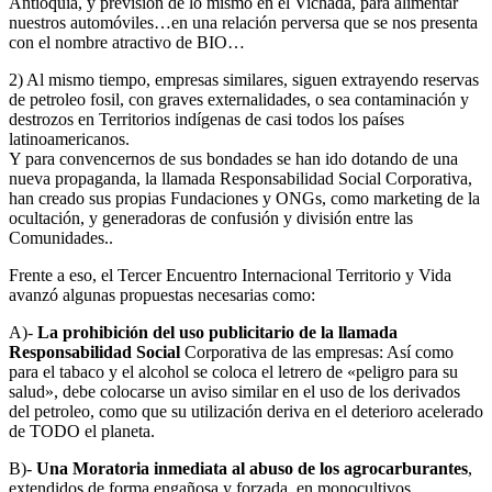
Antioquia, y previsión de lo mismo en el Vichada, para alimentar
nuestros automóviles…en una relación perversa que se nos presenta
con el nombre atractivo de BIO…
2) Al mismo tiempo, empresas similares, siguen extrayendo reservas
de petroleo fosil, con graves externalidades, o sea contaminación y
destrozos en Territorios indígenas de casi todos los países
latinoamericanos.
Y para convencernos de sus bondades se han ido dotando de una
nueva propaganda, la llamada Responsabilidad Social Corporativa,
han creado sus propias Fundaciones y ONGs, como marketing de la
ocultación, y generadoras de confusión y división entre las
Comunidades..
Frente a eso, el Tercer Encuentro Internacional Territorio y Vida
avanzó algunas propuestas necesarias como:
A)-
La prohibición del uso publicitario de la llamada
Responsabilidad Social
Corporativa de las empresas: Así como
para el tabaco y el alcohol se coloca el letrero de «peligro para su
salud», debe colocarse un aviso similar en el uso de los derivados
del petroleo, como que su utilización deriva en el deterioro acelerado
de TODO el planeta.
B)-
Una Moratoria inmediata al abuso de los agrocarburantes
,
extendidos de forma engañosa y forzada, en monocultivos