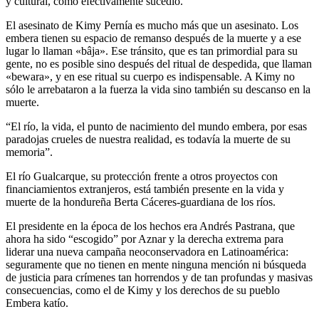
y cultural, como efectivamente sucedió.
El asesinato de Kimy Pernía es mucho más que un asesinato. Los
embera tienen su espacio de remanso después de la muerte y a ese
lugar lo llaman «bâja». Ese tránsito, que es tan primordial para su
gente, no es posible sino después del ritual de despedida, que llaman
«bewara», y en ese ritual su cuerpo es indispensable. A Kimy no
sólo le arrebataron a la fuerza la vida sino también su descanso en la
muerte.
“El río, la vida, el punto de nacimiento del mundo embera, por esas
paradojas crueles de nuestra realidad, es todavía la muerte de su
memoria”.
El río Gualcarque, su protección frente a otros proyectos con
financiamientos extranjeros, está también presente en la vida y
muerte de la hondureña Berta Cáceres-guardiana de los ríos.
El presidente en la época de los hechos era Andrés Pastrana, que
ahora ha sido “escogido” por Aznar y la derecha extrema para
liderar una nueva campaña neoconservadora en Latinoamérica:
seguramente que no tienen en mente ninguna mención ni búsqueda
de justicia para crímenes tan horrendos y de tan profundas y masivas
consecuencias, como el de Kimy y los derechos de su pueblo
Embera katío.