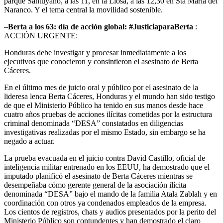
parque Santuyano, a las 11, en la Llosa, a las 12,30 en Sta María del
Naranco. Y el tema central la movilidad sostenible.
–
Berta a los 63: día de acción global: #JusticiaparaBerta
:
ACCIÓN URGENTE:
Honduras debe investigar y procesar inmediatamente a los
ejecutivos que conocieron y consintieron el asesinato de Berta
Cáceres.
En el último mes de juicio oral y público por el asesinato de la
lideresa lenca Berta Cáceres, Honduras y el mundo han sido testigo
de que el Ministerio Público ha tenido en sus manos desde hace
cuatro años pruebas de acciones ilícitas cometidas por la estructura
criminal denominada “DESA” constatados en diligencias
investigativas realizadas por el mismo Estado, sin embargo se ha
negado a actuar.
La prueba evacuada en el juicio contra David Castillo, oficial de
inteligencia militar entrenado en los EEUU, ha demostrado que el
imputado planificó el asesinato de Berta Cáceres mientras se
desempeñaba cómo gerente general de la asociación ilícita
denominada “DESA” bajo el mando de la familia Atala Zablah y en
coordinación con otros ya condenados empleados de la empresa.
Los cientos de registros, chats y audios presentados por la perito del
Ministerio Público son contundentes y han demostrado el claro