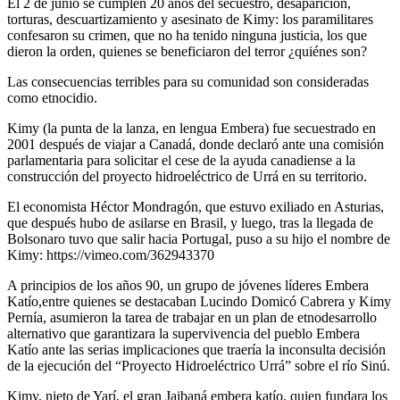
El 2 de junio se cumplen 20 años del secuestro, desaparición,
torturas, descuartizamiento y asesinato de Kimy: los paramilitares
confesaron su crimen, que no ha tenido ninguna justicia, los que
dieron la orden, quienes se beneficiaron del terror ¿quiénes son?
Las consecuencias terribles para su comunidad son consideradas
como etnocidio.
Kimy (la punta de la lanza, en lengua Embera) fue secuestrado en
2001 después de viajar a Canadá, donde declaró ante una comisión
parlamentaria para solicitar el cese de la ayuda canadiense a la
construcción del proyecto hidroeléctrico de Urrá en su territorio.
El economista Héctor Mondragón, que estuvo exiliado en Asturias,
que después hubo de asilarse en Brasil, y luego, tras la llegada de
Bolsonaro tuvo que salir hacia Portugal, puso a su hijo el nombre de
Kimy: https://vimeo.com/362943370
A principios de los años 90, un grupo de jóvenes líderes Embera
Katío,entre quienes se destacaban Lucindo Domicó Cabrera y Kimy
Pernía, asumieron la tarea de trabajar en un plan de etnodesarrollo
alternativo que garantizara la supervivencia del pueblo Embera
Katío ante las serias implicaciones que traería la inconsulta decisión
de la ejecución del “Proyecto Hidroeléctrico Urrá” sobre el río Sinú.
Kimy, nieto de Yarí, el gran Jaibaná embera katío, quien fundara los