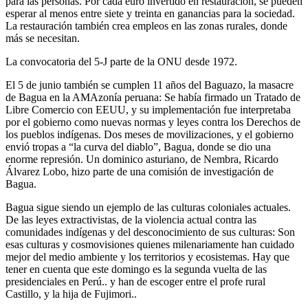
para las personas. Por cada euro invertido en restauración, se pueden
esperar al menos entre siete y treinta en ganancias para la sociedad.
La restauración también crea empleos en las zonas rurales, donde
más se necesitan.
La convocatoria del 5-J parte de la ONU desde 1972.
El 5 de junio también se cumplen 11 años del Baguazo, la masacre
de Bagua en la AMAzonía peruana: Se había firmado un Tratado de
Libre Comercio con EEUU, y su implementación fue interpretaba
por el gobierno como nuevas normas y leyes contra los Derechos de
los pueblos indígenas. Dos meses de movilizaciones, y el gobierno
envió tropas a “la curva del diablo”, Bagua, donde se dio una
enorme represión. Un dominico asturiano, de Nembra, Ricardo
Álvarez Lobo, hizo parte de una comisión de investigación de
Bagua.
Bagua sigue siendo un ejemplo de las culturas coloniales actuales.
De las leyes extractivistas, de la violencia actual contra las
comunidades indígenas y del desconocimiento de sus culturas: Son
esas culturas y cosmovisiones quienes milenariamente han cuidado
mejor del medio ambiente y los territorios y ecosistemas. Hay que
tener en cuenta que este domingo es la segunda vuelta de las
presidenciales en Perú.. y han de escoger entre el profe rural
Castillo, y la hija de Fujimori..