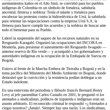
asentamientos katíos en el Alto Sinú, se convirtió para los pueblos
indígenas de Colombia en un símbolo de fortaleza, sabiduría
ancestral, firmeza y nobleza: Tenía el talante y fortaleza para
encabezar las protestas contra la hidroeléctrica de Urrá, la sabiduría
para orientar las negociaciones contra la empresa Urrá S.A, la
firmeza para hacer cumplir los acuerdos y la nobleza de buscar ante
todo el bienestar para su Pueblo.
Lideró la suspensión del saqueo de los recursos naturales en su
Resguardo Karagabí. Organizó las ocupaciones del INCORA en
Montería, para presionar el saneamiento del Resguardo Iwagado —
anterior reserva de Río verde— y acompañó a los gobernadores y
autoridades indígenas en la ocupación de la Embajada de Suecia en
Bogotá.
Estuvo al frente de la Marcha Embera de Tierralta a Bogotá y en la
toma pacífica del Ministerio del Medio Ambiente en Bogotá, donde
demostró que la convicción y la resistencia podían doblegar a un
Estado indolente.
En una entrevista del periodista y filósofo francés Bernard Henry
Levy al jefe paramilitar Carlos Castaño en 2001, le preguntó si los
atentados a sindicalistas, políticos de izquierda e indígenas eran un
asunto arbitrario. El reconocido criminal le respondió «¿Atentados a
ciegas nosotros? ¡Jamás!. Siempre hay una razón. Los sindicalistas,