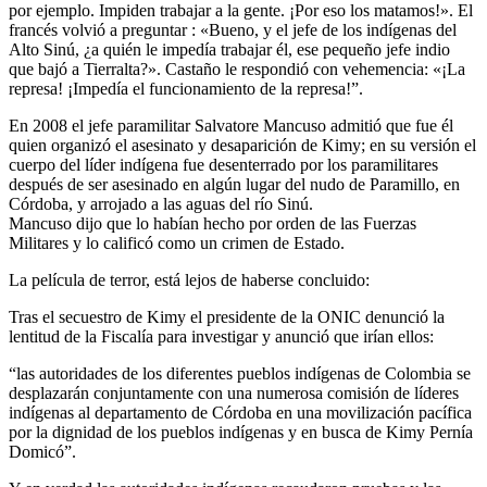
por ejemplo. Impiden trabajar a la gente. ¡Por eso los matamos!». El
francés volvió a preguntar : «Bueno, y el jefe de los indígenas del
Alto Sinú, ¿a quién le impedía trabajar él, ese pequeño jefe indio
que bajó a Tierralta?». Castaño le respondió con vehemencia: «¡La
represa! ¡Impedía el funcionamiento de la represa!”.
En 2008 el jefe paramilitar Salvatore Mancuso admitió que fue él
quien organizó el asesinato y desaparición de Kimy; en su versión el
cuerpo del líder indígena fue desenterrado por los paramilitares
después de ser asesinado en algún lugar del nudo de Paramillo, en
Córdoba, y arrojado a las aguas del río Sinú.
Mancuso dijo que lo habían hecho por orden de las Fuerzas
Militares y lo calificó como un crimen de Estado.
La película de terror, está lejos de haberse concluido:
Tras el secuestro de Kimy el presidente de la ONIC denunció la
lentitud de la Fiscalía para investigar y anunció que irían ellos:
“las autoridades de los diferentes pueblos indígenas de Colombia se
desplazarán conjuntamente con una numerosa comisión de líderes
indígenas al departamento de Córdoba en una movilización pacífica
por la dignidad de los pueblos indígenas y en busca de Kimy Pernía
Domicó”.