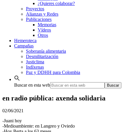
¿Quieres colaborar?
Proyectos
Alianzas y Redes
Publicaciones
Memorias
Vídeos
Otros
Hemeroteca
Campañas
Soberanía alimentaria
Desmilitarización
Justiclima
Indíxenas
Paz y DDHH para Colombia
Buscar en esta web
en radio pública: axenda solidaria
02/06/2021
-Juani hoy
-Medioambiente: en Langreo y Oviedo
-Hoy Berta a los 63 meses