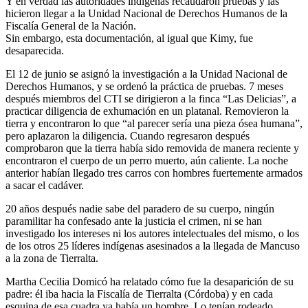
Y en verdad las autoridades indígenas recaudaron pruebas y las
hicieron llegar a la Unidad Nacional de Derechos Humanos de la
Fiscalía General de la Nación.
Sin embargo, esta documentación, al igual que Kimy, fue
desaparecida.
El 12 de junio se asignó la investigación a la Unidad Nacional de
Derechos Humanos, y se ordenó la práctica de pruebas. 7 meses
después miembros del CTI se dirigieron a la finca “Las Delicias”, a
practicar diligencia de exhumación en un platanal. Removieron la
tierra y encontraron lo que “al parecer sería una pieza ósea humana”,
pero aplazaron la diligencia. Cuando regresaron después
comprobaron que la tierra había sido removida de manera reciente y
encontraron el cuerpo de un perro muerto, aún caliente. La noche
anterior habían llegado tres carros con hombres fuertemente armados
a sacar el cadáver.
20 años después nadie sabe del paradero de su cuerpo, ningún
paramilitar ha confesado ante la justicia el crimen, ni se han
investigado los intereses ni los autores intelectuales del mismo, o los
de los otros 25 líderes indígenas asesinados a la llegada de Mancuso
a la zona de Tierralta.
Martha Cecilia Domicó ha relatado cómo fue la desaparición de su
padre: él iba hacia la Fiscalía de Tierralta (Córdoba) y en cada
esquina de esa cuadra ya había un hombre. Lo tenían rodeado.