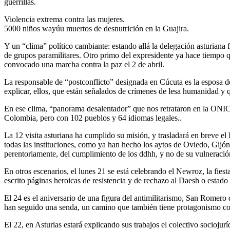
guerrillas.
Violencia extrema contra las mujeres.
5000 niños wayúu muertos de desnutrición en la Guajira.
Y un “clima” político cambiante: estando allá la delegación asturiana 
de grupos paramilitares. Otro primo del expresidente ya hace tiempo 
convocado una marcha contra la paz el 2 de abril.
La responsable de “postconflicto” designada en Cúcuta es la esposa del
explicar, ellos, que están señalados de crímenes de lesa humanidad y q
En ese clima, “panorama desalentador” que nos retrataron en la ONIC,
Colombia, pero con 102 pueblos y 64 idiomas legales..
La 12 visita asturiana ha cumplido su misión, y trasladará en breve el 
todas las instituciones, como ya han hecho los aytos de Oviedo, Gijón,
perentoriamente, del cumplimiento de los ddhh, y no de su vulneració
En otros escenarios, el lunes 21 se está celebrando el Newroz, la fie
escrito páginas heroicas de resistencia y de rechazo al Daesh o estad
El 24 es el aniversario de una figura del antimilitarismo, San Romer
han seguido una senda, un camino que también tiene protagonismo co
El 22, en Asturias estará explicando sus trabajos el colectivo socioju