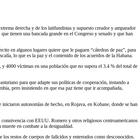
 extrema derecha y de los latifundistas y supuesto creador y amparador
s, que tienen una bancada grande en el Congreso y senado y que han
jército en algunos lugares quiere que le paguen “cátedras de paz”, para
scalía, lo que es la paz y el contenido de los acuerdos de la Habana.
 y 4000 víctimas en una población que no supera el 3.4 % del total de
 asturiano para que adapte sus políticas de cooperación, instando a
ombia, pero insistiendo en que esa paz tiene que ir acompañada,
s se iniciaron autonomías de hecho, en Rojava, en Kobane, donde se han
s en connivencia con EEUU. Romero y otros religiosos centroamericanos
 muerte en combate a la desigualdad.
de los restos de cuerpos de fallcidos y enterrados como desconocidos.