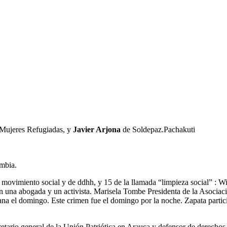
 Mujeres Refugiadas, y
Javier Arjona
de Soldepaz.Pachakuti
ombia.
l movimiento social y de ddhh, y 15 de la llamada “limpieza social” : 
n una abogada y un activista. Marisela Tombe Presidenta de la Asocia
ana el domingo. Este crimen fue el domingo por la noche. Zapata parti
tario general de la Unión Patriótica en Arauca y defensor de derecho