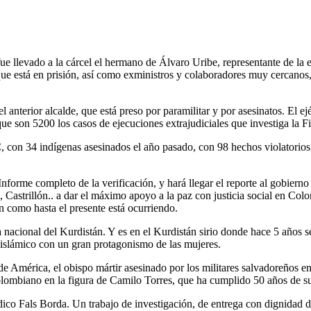
fue llevado a la cárcel el hermano de Álvaro Uribe, representante de la
que está en prisión, así como exministros y colaboradores muy cercano
 anterior alcalde, que está preso por paramilitar y por asesinatos. El e
ue son 5200 los casos de ejecuciones extrajudiciales que investiga la Fi
 con 34 indígenas asesinados el año pasado, con 98 hechos violatorios,
Informe completo de la verificación, y hará llegar el reporte al gobierno
 Castrillón.. a dar el máximo apoyo a la paz con justicia social en Col
n como hasta el presente está ocurriendo.
sta nacional del Kurdistán. Y es en el Kurdistán sirio donde hace 5 año
o islámico con un gran protagonismo de las mujeres.
o de América, el obispo mártir asesinado por los militares salvadoreño
lombiano en la figura de Camilo Torres, que ha cumplido 50 años de su
rídico Fals Borda. Un trabajo de investigación, de entrega con dignidad 