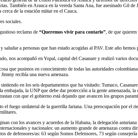
rias. También en Arauca en la vereda Santa Ana, fue asesinado Gil de 
cerca de la estación miitar en el Cauca.
es sociales.
ngustioso reclamo de
“Queremos vivir para contarlo”
, de que quiere
 y saludar a personas que han estado acogidas al PAV. Este año hemos po
ado, nos acompañó en Yopal, capital del Casanare y realizó varios doc
osa que pusimos en conocimiento de todas las autoridades colombianas co
he Jimmy recibía una nueva amenaza.
 y sintiendo en los seis departamentos que ha visitado: Tumaco, Casana
 la embajada, la UNP que debe dar protección a la gente amenazada, la c
rastan con que el gobierno está dejando que avancen los grupos paramil
lto el fuego unilateral de la guerrilla fariana. Una preocupación por el r
ilitares.
inan con los avances y acuerdos de la Habana, la delegación asturiana 
internacionales y nacionales: un aumento grande de amenazas contra diri
os de defensores/as: 63 según Somos Defensores, 73 según consejería de 