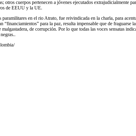
; otros cuerpos pertenecen a jóvenes ejecutados extrajudicialmente para
neros de EEUU y la UE.
s paramilitares en el rio Atrato, fue reivindicada en la charla, para acen
n “financiamientos” para la paz, resulta impensable que de fraguarse la
 malgastadera, de corrupción. Por lo que todas las voces sensatas indic
negras..
olombia/