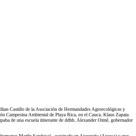
Willian Castillo de la Asociación de Hermandades Agroecológicas y
ción Campesina Ambiental de Playa Rica, en el Cauca. Klaus Zapata
cipaba de una escuela itinerante de ddhh. Alexander Oimé, gobernador
s humanos Martín Sandoval , asesinado en Arauquita (Arauca) y que