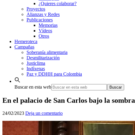
¿Quieres colaborar?
Proyectos
Alianzas y Redes
Publicaciones
Memorias
Vídeos
Otros
Hemeroteca
Campañas
Soberanía alimentaria
Desmilitarización
Justiclima
Indíxenas
Paz y DDHH para Colombia
Buscar en esta web
En el palacio de San Carlos bajo la sombra
24/02/2023
Deja un comentario