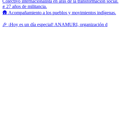
Colectivo internacionalista en aras de la transformación social.
✊ 27 años de militancia.
🛖 Acompañamiento a los pueblos y movimientos indígenas.
🎉 ¡Hoy es un día especial! ANAMURI, organización d