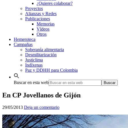
¿Quieres colaborar?
Proyectos
Alianzas y Redes
Publicaciones
Memorias
Vídeos
Otros
Hemeroteca
Campañas
Soberanía alimentaria
Desmilitarización
Justiclima
Indíxenas
Paz y DDHH para Colombia
Buscar en esta web
En CP Jovellanos de Gijón
29/05/2013
Deja un comentario