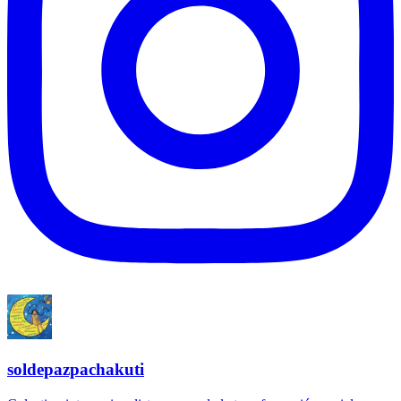
soldepazpachakuti