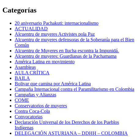
Categorías
20 aniversario Pachakuti: internacionalismo
ACTUALIDAD
Alcuentru de muyeres Activistes pola Paz
Alcuentru de muyeres defensoras de la Soberanía para el Bien
Común
Alcuentru de Muyeres en llucha escontra la Impunidá.
Alcuentru de muyeres: Guardianas de la Pachamama
América Latina en movimiento
Asambleas
AULA CRÍTICA
BAILA
Bolivar que camina por América Latina
Campaña Internacional contra el Paramilitarismo en Colombia
Campañas y Alianzas
COME
Conservatorios de muyeres
Contra Coca-Cola
Convocatorias
Declaración Universal de los Derechos de los Pueblos
Indígenas
DELEGACIÓN ASTURIANA – DDHH – COLOMBIA