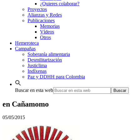
¿Quieres colaborar?
Proyectos
Alianzas y Redes
Publicaciones
Memorias
Vídeos
Otros
Hemeroteca
Campañas
Soberanía alimentaria
Desmilitarización
Justiclima
Indíxenas
Paz y DDHH para Colombia
Buscar en esta web
en Cañamomo
05/05/2015