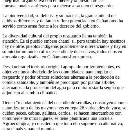
integridad organizativa con el interés y la presión de las
transnacionales auríferas para meterse a saco en el resguardo.
La biodiversidad, su defensa y su práctica, la gran cantidad de
cultivos diferentes y de fauna y flora potenciada en Cañamomo ha
servido como arma frente a los decretos del gobierno.
La diversidad cultural del propio resguardo llama también la
atención. Es el pueblo embera chamí, si, pero también hay mestizos,
hay de otros pueblos indígenas posiblemente diferenciados y hay en
su interior un núcleo afro descendiente de esclavos, todos ellos en
armonía organizativa en Cañamomo-Lomaprieta.
Desalambrar el territorio original apropiado por terratenientes, es
objetivo nunca olvidado de las comunidades, para ampliar el
resguardo y poder ofrecer soluciones alternas a la producción de
comida saludable, y también se preocupan por plantar árboles
adecuados a la protección del agua para contrarrestar la sequía que
adjudican al cambio climático.
Tienen “mandamientos” del custodio de semillas, construyen abonos
naturales, uno de los mayores nos entrega 26 variedades de yuca, se
cuidan peces, cabras, gallinas, cerdos.. se hacen intercambios con
comuneros de otros lugares, se tiene planificada una Escuela
Agroecológica, y consideran que todo ello supone una alternativa,
para el país y para el mundo.