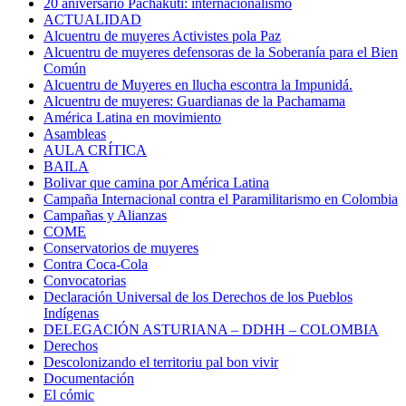
20 aniversario Pachakuti: internacionalismo
ACTUALIDAD
Alcuentru de muyeres Activistes pola Paz
Alcuentru de muyeres defensoras de la Soberanía para el Bien
Común
Alcuentru de Muyeres en llucha escontra la Impunidá.
Alcuentru de muyeres: Guardianas de la Pachamama
América Latina en movimiento
Asambleas
AULA CRÍTICA
BAILA
Bolivar que camina por América Latina
Campaña Internacional contra el Paramilitarismo en Colombia
Campañas y Alianzas
COME
Conservatorios de muyeres
Contra Coca-Cola
Convocatorias
Declaración Universal de los Derechos de los Pueblos
Indígenas
DELEGACIÓN ASTURIANA – DDHH – COLOMBIA
Derechos
Descolonizando el territoriu pal bon vivir
Documentación
El cómic