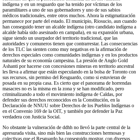
indígena y en un resguardo que ha tenido por víctimas de los
paramilitares a uno de sus gobernadores y uno de sus sabios
médicos tradicionales, entre otros muchos. Ahora la estigmatización
permanece por parte del estado. El municipio, Riosucio, aun cuando
han conseguido tener un alcalde indígena (otro candidato indígena a
alcalde había sido asesinado en campaña), en su expansión urbana,
sigue siendo un usurpador del territorio tradicional, que las
autoridades y comuneros tienen que contrarrestar. Las consecuencias
de los TLC las sienten como muy negativas en la afirmación de
derechos especiales como comunidades indígenas y en los productos
naturales de su economía campesina. La presión de Anglo Gold
Ashanti por hacerse con concesiones mineras en territorio ancestral
les lleva a afirmar que están especulando en la bolsa de Toronto con
sus recursos, sin permiso del Resguardo, como si estuvieran de
posada en su propia casa. Es cierto que el panorama de horrendas
masacres no es la misma en la zona y se han modificado, pero
criminalizando a todo el movimiento indígena de Caldas, por
defender sus derechos reconocidos en la Constitución, en la
Declaración de NNUU sobre Derechos de los Pueblos Indígenas o
en el Convenio 169 de la OIT, y también por defender la Paz
verdadera con Justicia Social.
No obstante la vulneración de ddhh no llevó la parte central de la
apresurada visita, sino más bien las construcciones hermosas y
colectivas que el Resguardo ha conseguido mostrar, con diversos