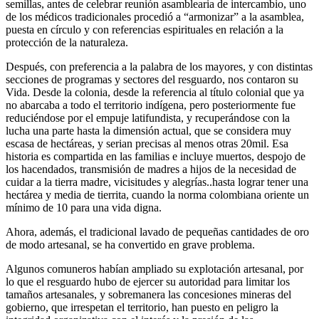
semillas, antes de celebrar reunión asamblearia de intercambio, uno
de los médicos tradicionales procedió a “armonizar” a la asamblea,
puesta en círculo y con referencias espirituales en relación a la
protección de la naturaleza.
Después, con preferencia a la palabra de los mayores, y con distintas
secciones de programas y sectores del resguardo, nos contaron su
Vida. Desde la colonia, desde la referencia al título colonial que ya
no abarcaba a todo el territorio indígena, pero posteriormente fue
reduciéndose por el empuje latifundista, y recuperándose con la
lucha una parte hasta la dimensión actual, que se considera muy
escasa de hectáreas, y serian precisas al menos otras 20mil. Esa
historia es compartida en las familias e incluye muertos, despojo de
los hacendados, transmisión de madres a hijos de la necesidad de
cuidar a la tierra madre, vicisitudes y alegrías..hasta lograr tener una
hectárea y media de tierrita, cuando la norma colombiana oriente un
mínimo de 10 para una vida digna.
Ahora, además, el tradicional lavado de pequeñas cantidades de oro
de modo artesanal, se ha convertido en grave problema.
Algunos comuneros habían ampliado su explotación artesanal, por
lo que el resguardo hubo de ejercer su autoridad para limitar los
tamaños artesanales, y sobremanera las concesiones mineras del
gobierno, que irrespetan el territorio, han puesto en peligro la