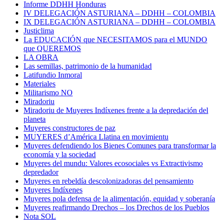
Informe DDHH Honduras
IV DELEGACIÓN ASTURIANA – DDHH – COLOMBIA
IX DELEGACIÓN ASTURIANA – DDHH – COLOMBIA
Justiclima
La EDUCACIÓN que NECESITAMOS para el MUNDO
que QUEREMOS
LA OBRA
Las semillas, patrimonio de la humanidad
Latifundio Inmoral
Materiales
Militarismo NO
Miradoriu
Miradoriu de Muyeres Indíxenes frente a la depredación del
planeta
Muyeres constructores de paz
MUYERES d’América Llatina en movimientu
Muyeres defendiendo los Bienes Comunes para transformar la
economía y la sociedad
Muyeres del mundu: Valores ecosociales vs Extractivismo
depredador
Muyeres en rebeldía descolonizadoras del pensamiento
Muyeres Indíxenes
Muyeres pola defensa de la alimentación, equidad y soberanía
Muyeres reafirmando Drechos – los Drechos de los Pueblos
Nota SOL