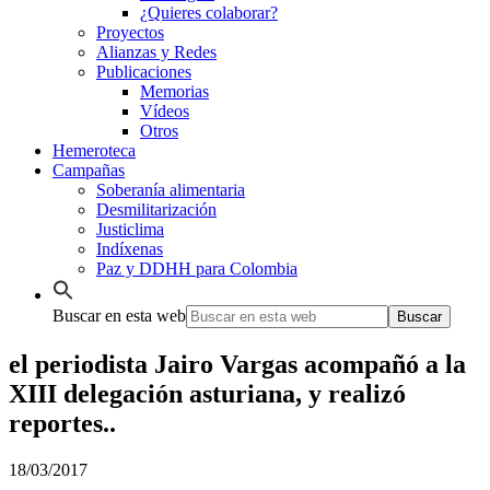
¿Quieres colaborar?
Proyectos
Alianzas y Redes
Publicaciones
Memorias
Vídeos
Otros
Hemeroteca
Campañas
Soberanía alimentaria
Desmilitarización
Justiclima
Indíxenas
Paz y DDHH para Colombia
Buscar en esta web
el periodista Jairo Vargas acompañó a la
XIII delegación asturiana, y realizó
reportes..
18/03/2017