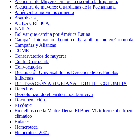
Alcuentru de Muyeres en llucha escontra la Impunidá.
Alcuentru de muyeres: Guardianas de la Pachamama
América Latina en movimiento
Asambleas
AULA CRÍTICA
BAILA
Bolivar que camina por América Latina
Campaña Internacional contra el Paramilitarismo en Colombia
Campañas y Alianzas
COME
Conservatorios de muyeres
Contra Coca-Cola
Convocatorias
Declaración Universal de los Derechos de los Pueblos
Indígenas
DELEGACIÓN ASTURIANA – DDHH – COLOMBIA
Derechos
Descolonizando el territoriu pal bon vivir
Documentación
El cómic
En defensa de la Madre Tierra. El Buen Vivir frente al crimen
climático
Enlaces
Hemeroteca
Hemeroteca 2005