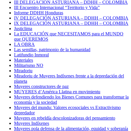
III DELEGACIÓN ASTURIANA – DDHH – COLOMBIA
III Encuentro Internacional “Territorio y Vida”
Informe DDHH Honduras
IV DELEGACIÓN ASTURIANA – DDHH – COLOMBIA
IX DELEGACIÓN ASTURIANA – DDHH – COLOMBIA
Justiclima
La EDUCACIÓN que NECESITAMOS para el MUNDO
que QUEREMOS
LA OBRA
Las semillas, patrimonio de la humanidad
Latifundio Inmoral
Materiales
Militarismo NO
Miradoriu
Miradoriu de Muyeres Indíxenes frente a la depredación del
planeta
Muyeres constructores de paz
MUYERES d’América Llatina en movimientu
Muyeres defendiendo los Bienes Comunes para transformar la
economía y la sociedad
Muyeres del mundu: Valores ecosociales vs Extractivismo
depredador
Muyeres en rebeldía descolonizadoras del pensamiento
Muyeres Indíxenes
Muyeres pola defensa de la alimentación, equidad y soberanía