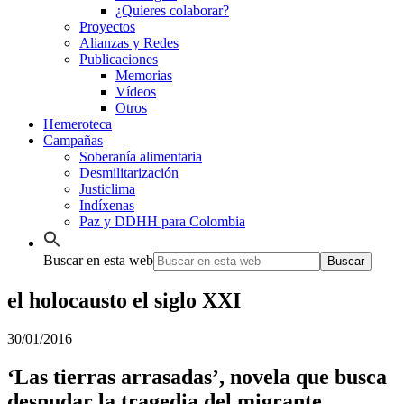
¿Quieres colaborar?
Proyectos
Alianzas y Redes
Publicaciones
Memorias
Vídeos
Otros
Hemeroteca
Campañas
Soberanía alimentaria
Desmilitarización
Justiclima
Indíxenas
Paz y DDHH para Colombia
Buscar en esta web
el holocausto el siglo XXI
30/01/2016
‘Las tierras arrasadas’, novela que busca
desnudar la tragedia del migrante