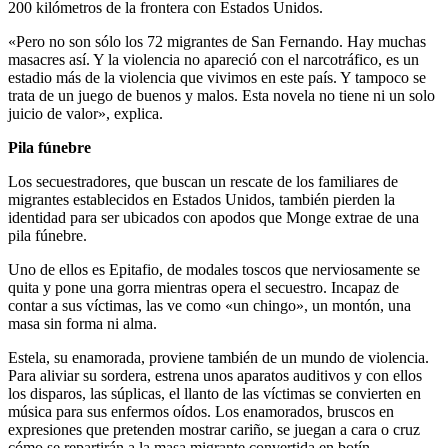
200 kilómetros de la frontera con Estados Unidos.
«Pero no son sólo los 72 migrantes de San Fernando. Hay muchas
masacres así. Y la violencia no apareció con el narcotráfico, es un
estadio más de la violencia que vivimos en este país. Y tampoco se
trata de un juego de buenos y malos. Esta novela no tiene ni un solo
juicio de valor», explica.
Pila fúnebre
Los secuestradores, que buscan un rescate de los familiares de
migrantes establecidos en Estados Unidos, también pierden la
identidad para ser ubicados con apodos que Monge extrae de una
pila fúnebre.
Uno de ellos es Epitafio, de modales toscos que nerviosamente se
quita y pone una gorra mientras opera el secuestro. Incapaz de
contar a sus víctimas, las ve como «un chingo», un montón, una
masa sin forma ni alma.
Estela, su enamorada, proviene también de un mundo de violencia.
Para aliviar su sordera, estrena unos aparatos auditivos y con ellos
los disparos, las súplicas, el llanto de las víctimas se convierten en
música para sus enfermos oídos. Los enamorados, bruscos en
expresiones que pretenden mostrar cariño, se juegan a cara o cruz
cómo se repartirán a la masa migrante convertida en botín.