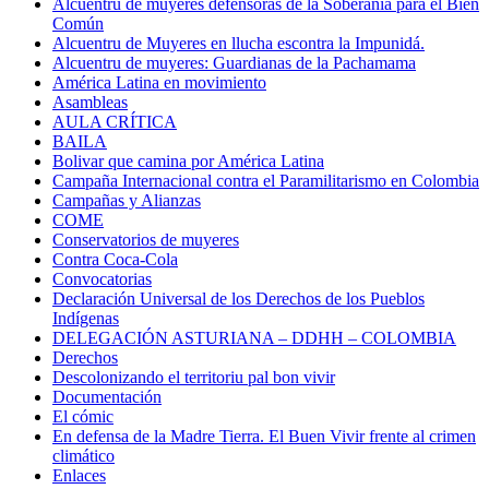
Alcuentru de muyeres defensoras de la Soberanía para el Bien
Común
Alcuentru de Muyeres en llucha escontra la Impunidá.
Alcuentru de muyeres: Guardianas de la Pachamama
América Latina en movimiento
Asambleas
AULA CRÍTICA
BAILA
Bolivar que camina por América Latina
Campaña Internacional contra el Paramilitarismo en Colombia
Campañas y Alianzas
COME
Conservatorios de muyeres
Contra Coca-Cola
Convocatorias
Declaración Universal de los Derechos de los Pueblos
Indígenas
DELEGACIÓN ASTURIANA – DDHH – COLOMBIA
Derechos
Descolonizando el territoriu pal bon vivir
Documentación
El cómic
En defensa de la Madre Tierra. El Buen Vivir frente al crimen
climático
Enlaces