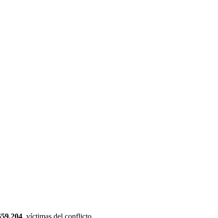
659.204
víctimas del conflicto.