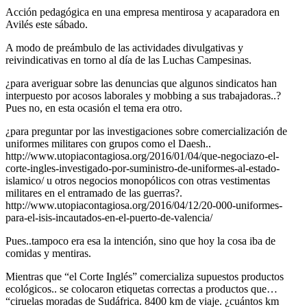
Acción pedagógica en una empresa mentirosa y acaparadora en
Avilés este sábado.
A modo de preámbulo de las actividades divulgativas y
reivindicativas en torno al día de las Luchas Campesinas.
¿para averiguar sobre las denuncias que algunos sindicatos han
interpuesto por acosos laborales y mobbing a sus trabajadoras..?
Pues no, en esta ocasión el tema era otro.
¿para preguntar por las investigaciones sobre comercialización de
uniformes militares con grupos como el Daesh..
http://www.utopiacontagiosa.org/2016/01/04/que-negociazo-el-
corte-ingles-investigado-por-suministro-de-uniformes-al-estado-
islamico/ u otros negocios monopólicos con otras vestimentas
militares en el entramado de las guerras?.
http://www.utopiacontagiosa.org/2016/04/12/20-000-uniformes-
para-el-isis-incautados-en-el-puerto-de-valencia/
Pues..tampoco era esa la intención, sino que hoy la cosa iba de
comidas y mentiras.
Mientras que “el Corte Inglés” comercializa supuestos productos
ecológicos.. se colocaron etiquetas correctas a productos que…
“ciruelas moradas de Sudáfrica. 8400 km de viaje. ¿cuántos km