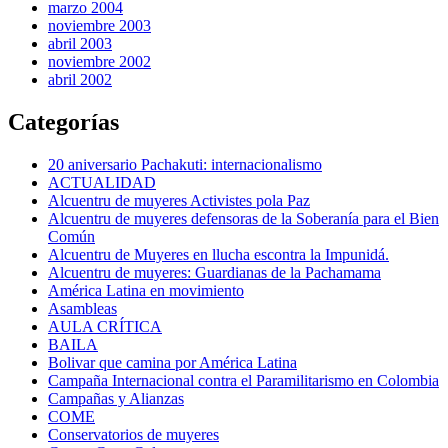
marzo 2004
noviembre 2003
abril 2003
noviembre 2002
abril 2002
Categorías
20 aniversario Pachakuti: internacionalismo
ACTUALIDAD
Alcuentru de muyeres Activistes pola Paz
Alcuentru de muyeres defensoras de la Soberanía para el Bien
Común
Alcuentru de Muyeres en llucha escontra la Impunidá.
Alcuentru de muyeres: Guardianas de la Pachamama
América Latina en movimiento
Asambleas
AULA CRÍTICA
BAILA
Bolivar que camina por América Latina
Campaña Internacional contra el Paramilitarismo en Colombia
Campañas y Alianzas
COME
Conservatorios de muyeres