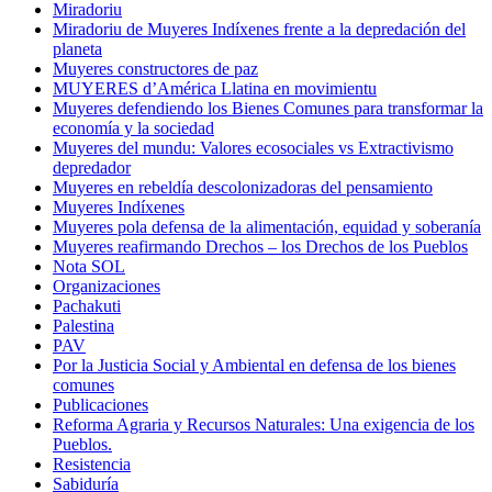
Miradoriu
Miradoriu de Muyeres Indíxenes frente a la depredación del
planeta
Muyeres constructores de paz
MUYERES d’América Llatina en movimientu
Muyeres defendiendo los Bienes Comunes para transformar la
economía y la sociedad
Muyeres del mundu: Valores ecosociales vs Extractivismo
depredador
Muyeres en rebeldía descolonizadoras del pensamiento
Muyeres Indíxenes
Muyeres pola defensa de la alimentación, equidad y soberanía
Muyeres reafirmando Drechos – los Drechos de los Pueblos
Nota SOL
Organizaciones
Pachakuti
Palestina
PAV
Por la Justicia Social y Ambiental en defensa de los bienes
comunes
Publicaciones
Reforma Agraria y Recursos Naturales: Una exigencia de los
Pueblos.
Resistencia
Sabiduría