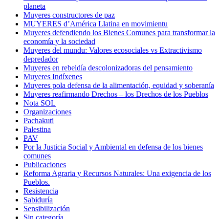
planeta
Muyeres constructores de paz
MUYERES d’América Llatina en movimientu
Muyeres defendiendo los Bienes Comunes para transformar la
economía y la sociedad
Muyeres del mundu: Valores ecosociales vs Extractivismo
depredador
Muyeres en rebeldía descolonizadoras del pensamiento
Muyeres Indíxenes
Muyeres pola defensa de la alimentación, equidad y soberanía
Muyeres reafirmando Drechos – los Drechos de los Pueblos
Nota SOL
Organizaciones
Pachakuti
Palestina
PAV
Por la Justicia Social y Ambiental en defensa de los bienes
comunes
Publicaciones
Reforma Agraria y Recursos Naturales: Una exigencia de los
Pueblos.
Resistencia
Sabiduría
Sensibilización
Sin categoría