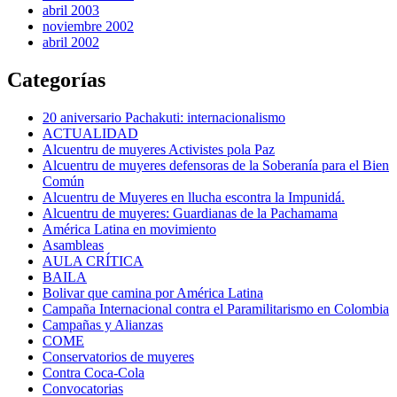
abril 2003
noviembre 2002
abril 2002
Categorías
20 aniversario Pachakuti: internacionalismo
ACTUALIDAD
Alcuentru de muyeres Activistes pola Paz
Alcuentru de muyeres defensoras de la Soberanía para el Bien
Común
Alcuentru de Muyeres en llucha escontra la Impunidá.
Alcuentru de muyeres: Guardianas de la Pachamama
América Latina en movimiento
Asambleas
AULA CRÍTICA
BAILA
Bolivar que camina por América Latina
Campaña Internacional contra el Paramilitarismo en Colombia
Campañas y Alianzas
COME
Conservatorios de muyeres
Contra Coca-Cola
Convocatorias