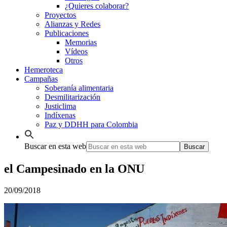
¿Quieres colaborar?
Proyectos
Alianzas y Redes
Publicaciones
Memorias
Vídeos
Otros
Hemeroteca
Campañas
Soberanía alimentaria
Desmilitarización
Justiclima
Indíxenas
Paz y DDHH para Colombia
Buscar en esta web
el Campesinado en la ONU
20/09/2018