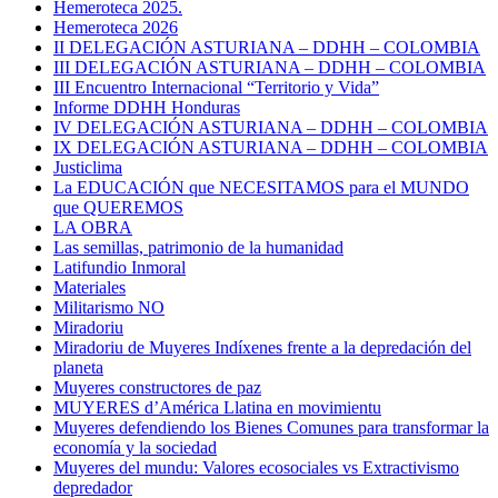
Hemeroteca 2025.
Hemeroteca 2026
II DELEGACIÓN ASTURIANA – DDHH – COLOMBIA
III DELEGACIÓN ASTURIANA – DDHH – COLOMBIA
III Encuentro Internacional “Territorio y Vida”
Informe DDHH Honduras
IV DELEGACIÓN ASTURIANA – DDHH – COLOMBIA
IX DELEGACIÓN ASTURIANA – DDHH – COLOMBIA
Justiclima
La EDUCACIÓN que NECESITAMOS para el MUNDO
que QUEREMOS
LA OBRA
Las semillas, patrimonio de la humanidad
Latifundio Inmoral
Materiales
Militarismo NO
Miradoriu
Miradoriu de Muyeres Indíxenes frente a la depredación del
planeta
Muyeres constructores de paz
MUYERES d’América Llatina en movimientu
Muyeres defendiendo los Bienes Comunes para transformar la
economía y la sociedad
Muyeres del mundu: Valores ecosociales vs Extractivismo
depredador