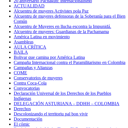
20 aniversario Pachakuti: internacionalismo
ACTUALIDAD
Alcuentru de muyeres Activistes pola Paz
Alcuentru de muyeres defensoras de la Soberanía para el Bien
Común
Alcuentru de Muyeres en llucha escontra la Impunidá.
Alcuentru de muyeres: Guardianas de la Pachamama
América Latina en movimiento
Asambleas
AULA CRÍTICA
BAILA
Bolivar que camina por América Latina
Campaña Internacional contra el Paramilitarismo en Colombia
Campañas y Alianzas
COME
Conservatorios de muyeres
Contra Coca-Cola
Convocatorias
Declaración Universal de los Derechos de los Pueblos
Indígenas
DELEGACIÓN ASTURIANA – DDHH – COLOMBIA
Derechos
Descolonizando el territoriu pal bon vivir
Documentación
El cómic