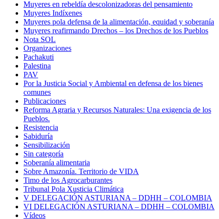
Muyeres en rebeldía descolonizadoras del pensamiento
Muyeres Indíxenes
Muyeres pola defensa de la alimentación, equidad y soberanía
Muyeres reafirmando Drechos – los Drechos de los Pueblos
Nota SOL
Organizaciones
Pachakuti
Palestina
PAV
Por la Justicia Social y Ambiental en defensa de los bienes
comunes
Publicaciones
Reforma Agraria y Recursos Naturales: Una exigencia de los
Pueblos.
Resistencia
Sabiduría
Sensibilización
Sin categoría
Soberanía alimentaria
Sobre Amazonía. Territorio de VIDA
Timo de los Agrocarburantes
Tribunal Pola Xusticia Climática
V DELEGACIÓN ASTURIANA – DDHH – COLOMBIA
VI DELEGACIÓN ASTURIANA – DDHH – COLOMBIA
Vídeos