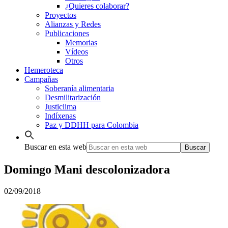
¿Quieres colaborar?
Proyectos
Alianzas y Redes
Publicaciones
Memorias
Vídeos
Otros
Hemeroteca
Campañas
Soberanía alimentaria
Desmilitarización
Justiclima
Indíxenas
Paz y DDHH para Colombia
Buscar en esta web
Domingo Mani descolonizadora
02/09/2018