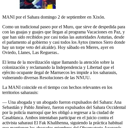
MANI por el Sahara domingo 2 de septiembre en Xixón.
Como un tradicional paseo por el Muro, que sirve de despedida para
con las guajas y guajes que llegan al programa Vacaciones en Paz, y
que han sido recibidos por casi todas las autoridades Asturias, desde
el parlamento al gobierno y casi todos los Aytos (menos Siero donde
hay un torpe veto del alcalde). Hoy sábado en Mieres, ayer en
Oviedo, Llanes, Las Regueras..
El lema de la movilización sigue llamando la atención sobre la
colonización y reclamando la Independencia y Libertad que el
ejército ocupante ilegal de Marruecos les impide a los saharauis,
vulnerando diversas Resoluciones de las NNUU.
La MANI coincide en el tiempo con hechos relevantes en los
territorios saharauis:
— Una abogada y un abogado fueron expulsados del Sahara: Ana
Sebastián y Pablo Jiménez, fueron expulsados del Sahara Occidental
por la policía marroquí que les obligó a regresar a la ciudad de
Casablanca. Ambos intentaban participar en el juicio contra el
activista saharaui El Fak Khalihenna, siguiendo la práctica habitual
que mantienen los abogados miembros del Observatorio Aragonés