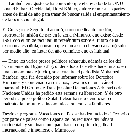
— También en agosto se ha conocido que el enviado de la ONU
para el Sahara Occidental, Horst Köhler, quiere reunir a las partes
antes de final de año para tratar de buscar salida al empantanamiento
de la ocupación ilegal.
El Consejo de Seguridad acordó, como medida de presión,
prorrogar la misión de paz en la zona (Minurso, que existe desde
1991 con el fin de facilitar un referéndum sobre el futuro de la
excolonia española, consulta que nunca se ha llevado a cabo) sólo
por medio año, en lugar del año completo que es habitual.
— Entre los varios presos políticos saharauis, además de los del
“Campamento Dignidad” (condenados 23 de ellos hace un año en
una pantomima de juicio), se encuentra el periodista Mohamed
Bambari, que fue detenido por informar sobre los Derechos
Humanos y Condenado a seis años, lleva tres en una cárcel
marroquí: El Grupo de Trabajo sobre Detenciones Arbitrarias de
Naciones Unidas ha pedido esta semana su liberación. Y de otro
periodista preso político Salah Lebsir ha sido denunciado el
maltrato, la tortura y la incomunicación con sus familiares.
Desde el programa Vacaciones en Paz se ha denunciado el “expolio
por parte de países como España de los recursos del Sáhara
occidental” y su “inacción” para hacer cumplir la legalidad
internacional e imponerse a Marruecos.