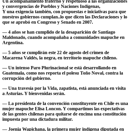
Un acompañamiento fraterno y respetuoso a las organizaciones
y convergencias de Pueblos y Naciones Indígenas,
Y una exigencia también, con propuestas e iniciativas para que
nuestros gobiernos cumplan..lo que dicen las Declaraciones y lo
que se aprobó en Congreso y Senado en 2007.
— 4 años se han cumplido de la desaparición de
Santiago
Maldonado
, cuando acompañaba a comunidades mapuche en
Argentina.
— 5 años se cumplirán este 22 de agosto del crimen de
Macarena Valdés
, la negra, en territorio mapuche chileno.
— Un intenso
Paro Plurinacional
se está desarrollando en
Guatemala
, como nos reporta el polesu Toño Noval, contra la
corrupción del gobierno.
— Una
travesía por la Vida
, zapatista, está anunciada en visita
a Asturias. Y bienvenidas serán.
— La presidenta de la convención constituyente en Chile es una
mujer mapuche
Elisa Loncon
. Y compartimos las expectativas
de las gentes chilenas para quitarse de encima una constitución
impuesta por una dictadura militar.
—
Joenia Wapichana
, la primera mujer indígena diputada en