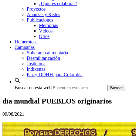
¿Quieres colaborar?
Proyectos
Alianzas y Redes
Publicaciones
Memorias
Vídeos
Otros
Hemeroteca
Campañas
Soberanía alimentaria
Desmilitarización
Justiclima
Indíxenas
Paz y DDHH para Colombia
Buscar en esta web
día mundial PUEBLOS originarios
09/08/2021