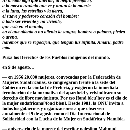
Al helado lago que duerme, al negro precipicio,
a la mosca azulada que ve y anuncia la muerte
a la luna, las estrellas y la tierra,
el suave y poderoso corazón del hombre;
a todo ser viviente y no viviente,
que está en el mundo,
en el que alienta o no alienta la sangre, hombre o paloma, piedra
o arena,
haremos que se regocijen, que tengan luz infinita, Amaru, padre
mío.
Puxa los Derechos de los Pueblos indígenas del mundo.
en 9 de agosto…
— en 1956 20.000 mujeres, convocadas por la
Federación de
Mujeres Sudafricanas
, se congregaron frente a la sede del
Gobierno en la ciudad de Pretoria, y exigieron la inmediata
terminación de la normativa del apartheid y reivindicaron su
derecho de libre movimiento. Por eso [fond bleu]hoy es el día de
la mujer sudafricana[/fond bleu]. Desde 1981, la ONU invita a
todos los gobiernos y organizaciones a que observen
anualmente el 9 de agosto como el Dia Internacional de
Solidaridad con la Lucha de la Mujer en Sudáfrica y Namibia.
— aniversario de la muerte del escritor palestino
Mahmud