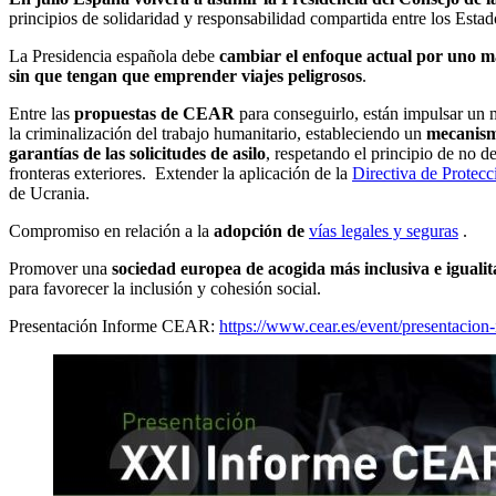
principios de solidaridad y responsabilidad compartida entre los Est
La Presidencia española debe
cambiar el enfoque actual por uno má
sin que tengan que emprender viajes peligrosos
.
Entre las
propuestas de CEAR
para conseguirlo, están impulsar un 
la criminalización del trabajo humanitario, estableciendo un
mecanism
garantías de las solicitudes de asilo
, respetando el principio de no
fronteras exteriores. Extender la aplicación de la
Directiva de Protec
de Ucrania.
Compromiso en relación a la
adopción de
vías legales y seguras
.
Promover una
sociedad europea de acogida más inclusiva e igualit
para favorecer la inclusión y cohesión social.
Presentación Informe CEAR:
https://www.cear.es/event/presentacion