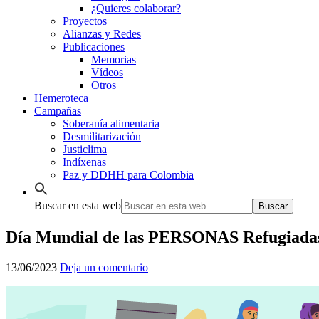
¿Quieres colaborar?
Proyectos
Alianzas y Redes
Publicaciones
Memorias
Vídeos
Otros
Hemeroteca
Campañas
Soberanía alimentaria
Desmilitarización
Justiclima
Indíxenas
Paz y DDHH para Colombia
Buscar en esta web
Día Mundial de las PERSONAS Refugiada
13/06/2023
Deja un comentario