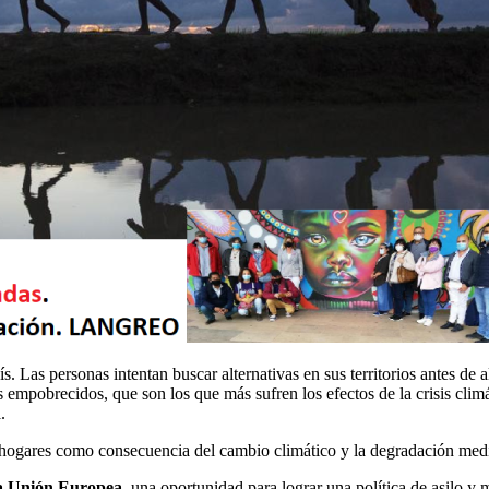
ís. Las personas intentan buscar alternativas en sus territorios antes de 
s empobrecidos, que son los que más sufren los efectos de la crisis cli
l.
s hogares como consecuencia del cambio climático y la degradación med
 la Unión Europea
, una oportunidad para lograr una política de asilo y