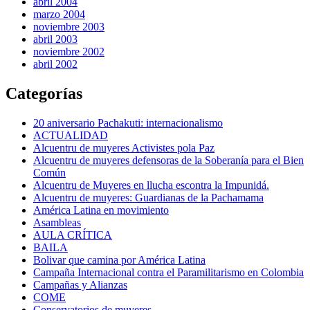
abril 2004
marzo 2004
noviembre 2003
abril 2003
noviembre 2002
abril 2002
Categorías
20 aniversario Pachakuti: internacionalismo
ACTUALIDAD
Alcuentru de muyeres Activistes pola Paz
Alcuentru de muyeres defensoras de la Soberanía para el Bien
Común
Alcuentru de Muyeres en llucha escontra la Impunidá.
Alcuentru de muyeres: Guardianas de la Pachamama
América Latina en movimiento
Asambleas
AULA CRÍTICA
BAILA
Bolivar que camina por América Latina
Campaña Internacional contra el Paramilitarismo en Colombia
Campañas y Alianzas
COME
Conservatorios de muyeres