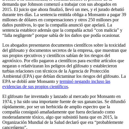
demanda que Johnson comenzó a trabajar con sus abogados en
2015. El juicio que ahora finalizó, llevó un mes, y el jurado debatió
durante tres días. La sentencia emitida obliga a Monsanto a pagar 39
millones de dólares en compensaciones y otros 250 millones por
daños punitivos, lo que la compañía anunció que apelará. La
sentencia establece además que la compañía actuó “con malicia” y
“falla negligente” porque sabía de los daños que podía ocasionar.
Los abogados presentaron documentos científicos sobre la toxicidad
del glifosato y documentos secretos de la empresa, que muestran que
sus propios ejecutivos y científicos sabían de los riesgos del
agrotóxico. Por ello pagaron a científicos para escribir artículos que
negaran o relativizaran los peligros del glifosato y establecieron
turbias relaciones con técnicos de la Agencia de Protección
Ambiental (EPA) que debían dictaminar los riesgos del glifosato. La
EPA se dobló ante Monsanto y
terminó negando incluso las
evidencias de sus propios científicos
.
El glifosato fue inventado y lanzado al mercado por Monsanto en
1974, y ha sido una importante fuente de sus ganancias. Se difundió
rápidamente, por ser un herbicida de amplio espectro que la
compañía consiguió amañadamente que fuera declarado como
moderadamente tóxico, algo que subsistió hasta que en 2015, la
Organización Mundial de la Salud declaró que era “probablemente
cancerígeno”.