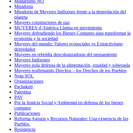
Militarismo NO
Miradoriu
Miradoriu de Muyeres Indíxenes frente a la depredación del
planeta
Muyeres constructores de paz
MUYERES d’América Llatina en movimientu
Muyeres defendiendo los Bienes Comunes para transformar la
economía y la sociedad
Muyeres del mundu: Valores ecosociales vs Extractivismo
depredador
Muyeres en rebeldía descolonizadoras del pensamiento
Muyeres Indíxenes
Muyeres pola defensa de la alimentación, equidad y soberanía
Muyeres reafirmando Drechos – los Drechos de los Pueblos
Nota SOL
Organizaciones
Pachakuti
Palestina
PAV
Por la Justicia Social y Ambiental en defensa de los bienes
comunes
Publicaciones
Reforma Agraria y Recursos Naturales: Una exigencia de los
Pueblos.
Resistencia