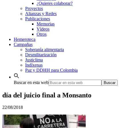
¿Quieres colaborar?
Proyectos
Alianzas y Redes
Publicaciones
Memorias
Vídeos
Otros
Hemeroteca
Campañas
Soberanía alimentaria
Desmilitarización
Justiclima
Indíxenas
Paz y DDHH para Colombia
Buscar en esta web
día del juicio final a Monsanto
22/08/2018