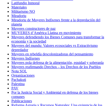
Latifundio Inmoral
Materiales
Militarismo NO
Miradoriu
Miradoriu de Muyeres Indíxenes frente a la depredación del
planeta
Muyeres constructores de paz
MUYERES d’América Llatina en movimientu
Muyeres defendiendo los Bienes Comunes para transformar la
economía y la sociedad
Muyeres del mundu: Valores ecosociales vs Extractivismo
depredador
Muyeres en rebeldía descolonizadoras del pensamiento
Muyeres Indíxenes
Muyeres pola defensa de la alimentación, equidad y soberanía
Muyeres reafirmando Drechos – los Drechos de los Pueblos
Nota SOL
Organizaciones
Pachakuti
Palestina
PAV
Por la Justicia Social y Ambiental en defensa de los bienes
comunes
Publicaciones
Reforma Agraria y Recursos Naturales: Una exigencia de los