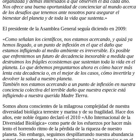
organizada y demás interesados a que observen el día cada año.
Nos ofrece una buena oportunidad de concienciar al mundo acerca
de los desafíos que tenemos ante nosotros para asegurar el
bienestar del planeta y de toda la vida que sustenta
.»
El presidente de la Asamblea General seguía diciendo en 2009:
«
Como señalan los científicos, nos estamos acercando, y quizá ya
hemos llegado, a un punto de inflexión en el que el daño que
estamos infligiendo al medio ambiente es irreversible. Es posible
que enfrentemos un futuro de decadencia inexorable a medida que
destruimos los frágiles ecosistemas que sustentan toda la vida en el
planeta. Lo que debemos preguntarnos ahora es cómo hacer más
lenta esta decadencia o, en el mejor de los casos, cómo invertirla y
devolver la salud a nuestro planeta.
También nos estamos acercando a un punto de inflexión en nuestra
conciencia colectiva del terrible daño que nuestra especie está
infligiendo a nuestra querida Madre Tierra
.
Somos ahora conscientes de la milagrosa complejidad de nuestra
diversidad biológica terrestre y marina y de su fragilidad. Hace dos
años, este noble órgano declaró el 2010 «Año Internacional de la
Diversidad Biológica» como parte de los esfuerzos por hacer más
lento el horrendo ritmo de la pérdida de la riqueza de nuestro
planeta. Sin embargo, seguimos despilfarrando nuestra abundancia
natural en nombre de una fe cuasireligiosa en las ganancias y en el