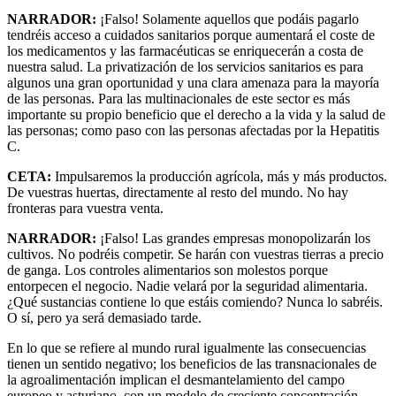
NARRADOR:
¡Falso! Solamente aquellos que podáis pagarlo
tendréis acceso a cuidados sanitarios porque aumentará el coste de
los medicamentos y las farmacéuticas se enriquecerán a costa de
nuestra salud. La privatización de los servicios sanitarios es para
algunos una gran oportunidad y una clara amenaza para la mayoría
de las personas. Para las multinacionales de este sector es más
importante su propio beneficio que el derecho a la vida y la salud de
las personas; como paso con las personas afectadas por la Hepatitis
C.
CETA:
Impulsaremos la producción agrícola, más y más productos.
De vuestras huertas, directamente al resto del mundo. No hay
fronteras para vuestra venta.
NARRADOR:
¡Falso! Las grandes empresas monopolizarán los
cultivos. No podréis competir. Se harán con vuestras tierras a precio
de ganga. Los controles alimentarios son molestos porque
entorpecen el negocio. Nadie velará por la seguridad alimentaria.
¿Qué sustancias contiene lo que estáis comiendo? Nunca lo sabréis.
O sí, pero ya será demasiado tarde.
En lo que se refiere al mundo rural igualmente las consecuencias
tienen un sentido negativo; los beneficios de las transnacionales de
la agroalimentación implican el desmantelamiento del campo
europeo y asturiano, con un modelo de creciente concentración