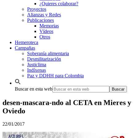
¿Quieres colaborar?
Proyectos
Alianzas y Redes
Publicaciones
Memorias
Vídeos
Otros
Hemeroteca
Campañas
Soberanía alimentaria
Desmilitarización
Justiclima
Indíxenas
Paz y DDHH para Colombia
Buscar en esta web
desen-mascara-ndo al CETA en Mieres y
Oviedo
22/01/2017