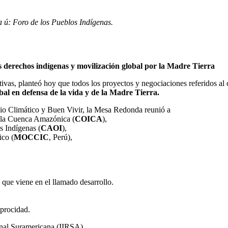
 ú: Foro de los Pueblos Indígenas.
os derechos indígenas y movilización global por la Madre Tierra
tivas, planteó hoy que todos los proyectos y negociaciones referidos a
bal en defensa de la vida y de la Madre Tierra.
bio Climático y Buen Vivir, la Mesa Redonda reunió a
 la Cuenca Amazónica (
COICA
),
 Indígenas (
CAOI
),
ico (
MOCCIC
, Perú),
que viene en el llamado desarrollo.
iprocidad.
gional Suramericana (IIRSA),