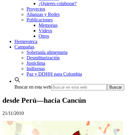
¿Quieres colaborar?
Proyectos
Alianzas y Redes
Publicaciones
Memorias
Vídeos
Otros
Hemeroteca
Campañas
Soberanía alimentaria
Desmilitarización
Justiclima
Indíxenas
Paz y DDHH para Colombia
Buscar en esta web
desde Perú—hacia Cancún
21/11/2010