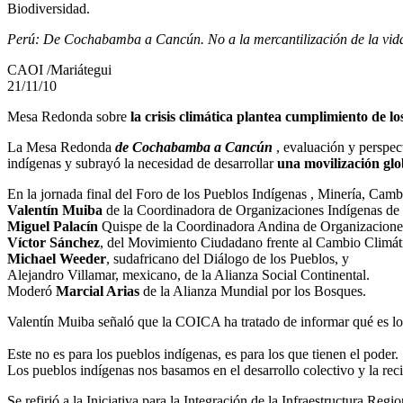
Biodiversidad.
Perú: De Cochabamba a Cancún. No a la mercantilización de la vida
CAOI /Mariátegui
21/11/10
Mesa Redonda sobre
la crisis climática plantea cumplimiento de l
La Mesa Redonda
de Cochabamba a Cancún
, evaluación y perspec
indígenas y subrayó la necesidad de desarrollar
una movilización glo
En la jornada final del Foro de los Pueblos Indígenas , Minería, Cam
Valentín Muiba
de la Coordinadora de Organizaciones Indígenas de
Miguel Palacín
Quispe de la Coordinadora Andina de Organizaciones
Víctor Sánchez
, del Movimiento Ciudadano frente al Cambio Climát
Michael Weeder
, sudafricano del Diálogo de los Pueblos, y
Alejandro Villamar, mexicano, de la Alianza Social Continental.
Moderó
Marcial Arias
de la Alianza Mundial por los Bosques.
Valentín Muiba señaló que la COICA ha tratado de informar qué es lo 
Este no es para los pueblos indígenas, es para los que tienen el poder.
Los pueblos indígenas nos basamos en el desarrollo colectivo y la rec
Se refirió a la Iniciativa para la Integración de la Infraestructura Re