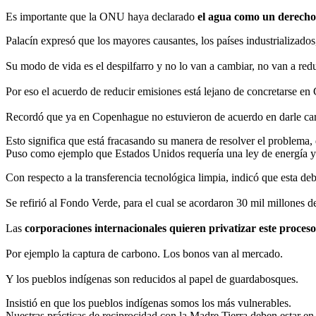
Es importante que la ONU haya declarado
el agua como un derech
Palacín expresó que los mayores causantes, los países industrializados,
Su modo de vida es el despilfarro y no lo van a cambiar, no van a re
Por eso el acuerdo de reducir emisiones está lejano de concretarse en
Recordó que ya en Copenhague no estuvieron de acuerdo en darle cará
Esto significa que está fracasando su manera de resolver el problema, 
Puso como ejemplo que Estados Unidos requería una ley de energía y 
Con respecto a la transferencia tecnológica limpia, indicó que esta deb
Se refirió al Fondo Verde, para el cual se acordaron 30 mil millones d
Las
corporaciones internacionales quieren privatizar este proceso
Por ejemplo la captura de carbono. Los bonos van al mercado.
Y los pueblos indígenas son reducidos al papel de guardabosques.
Insistió en que los pueblos indígenas somos los más vulnerables.
Nuestras prácticas de reciprocidad con la Madre Tierra deben estar en 