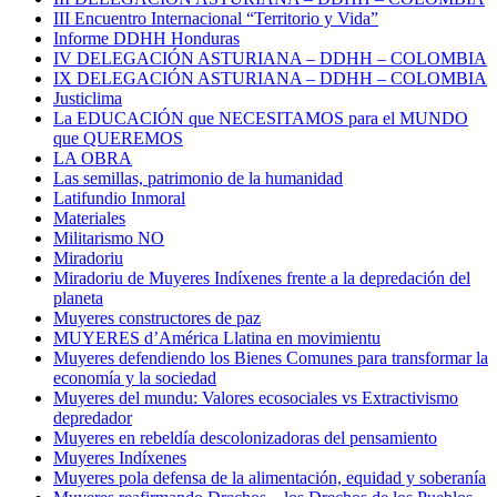
III Encuentro Internacional “Territorio y Vida”
Informe DDHH Honduras
IV DELEGACIÓN ASTURIANA – DDHH – COLOMBIA
IX DELEGACIÓN ASTURIANA – DDHH – COLOMBIA
Justiclima
La EDUCACIÓN que NECESITAMOS para el MUNDO
que QUEREMOS
LA OBRA
Las semillas, patrimonio de la humanidad
Latifundio Inmoral
Materiales
Militarismo NO
Miradoriu
Miradoriu de Muyeres Indíxenes frente a la depredación del
planeta
Muyeres constructores de paz
MUYERES d’América Llatina en movimientu
Muyeres defendiendo los Bienes Comunes para transformar la
economía y la sociedad
Muyeres del mundu: Valores ecosociales vs Extractivismo
depredador
Muyeres en rebeldía descolonizadoras del pensamiento
Muyeres Indíxenes
Muyeres pola defensa de la alimentación, equidad y soberanía