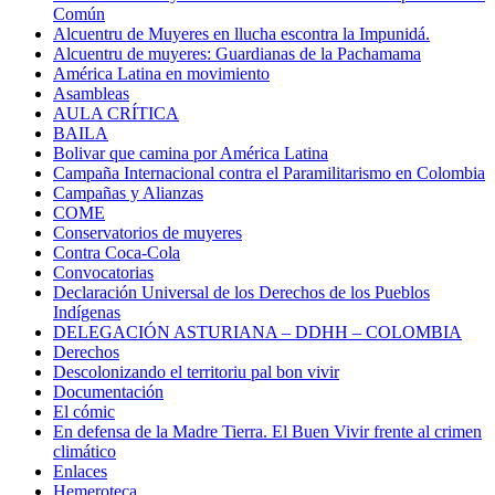
Común
Alcuentru de Muyeres en llucha escontra la Impunidá.
Alcuentru de muyeres: Guardianas de la Pachamama
América Latina en movimiento
Asambleas
AULA CRÍTICA
BAILA
Bolivar que camina por América Latina
Campaña Internacional contra el Paramilitarismo en Colombia
Campañas y Alianzas
COME
Conservatorios de muyeres
Contra Coca-Cola
Convocatorias
Declaración Universal de los Derechos de los Pueblos
Indígenas
DELEGACIÓN ASTURIANA – DDHH – COLOMBIA
Derechos
Descolonizando el territoriu pal bon vivir
Documentación
El cómic
En defensa de la Madre Tierra. El Buen Vivir frente al crimen
climático
Enlaces
Hemeroteca