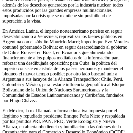
además de los desechos generados por la industria nuclear, todos
estos producidos por las grandes empresas multinacionales
impulsadas por la crisis que se mantiene sin posibilidad de
superación a la vista.
En América Latina, el imperio norteamericano persiste en seguir
desestabilizando a Venezuela; reprivatizar los bienes públicos en
Argentina con el súbdito Mauricio Macri; impedir que Evo Morales
continué gobernando Bolivia; en seguir desacreditando al gobierno
de Dilma Roussef en Brasil; en Ecuador sigue alimentando
financieramente a los pulpos mediáticos de la información para
reforzar una desdibujada oposición; para Cuba, la política del
imperio consiste en aislarla de los países hermanos y mantener el
bloqueo el mayor tiempo posible; por otro lado buscará unir a
Argentina a sus lacayos de la Alianza Transpacífico: Chile, Perú,
Colombia y México, para restarle influencia geopolítica al Bloque
Bolivariano de la Unión de Naciones Suramericanas y la
Comunidad de Estados Latinoamericanos y Caribeños, fundados
por Hugo Chávez.
En México, la mal llamada reforma educativa impuesta por el
ilegítimo y repudiado presidente Enrique Peña Nieto y respaldada
por los partidos PRI, PAN, PRD, Verde Ecologista y Nueva
Alianza, en abierta obediencia y humillación a las órdenes de la
Organización para el Comercio y Desarrollo Económico (OCDE),