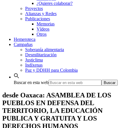
¿Quieres colaborar?
Proyectos
Alianzas y Redes
Publicaciones
Memorias
Vídeos
Otros
Hemeroteca
Campañas
Soberanía alimentaria
Desmilitarización
Justiclima
Indíxenas
Paz y DDHH para Colombia
Buscar en esta web
desde Oaxaca: ASAMBLEA DE LOS
PUEBLOS EN DEFENSA DEL
TERRITORIO, LA EDUCACIÓN
PUBLICA Y GRATUITA Y LOS
DERECHOS HUMANOS