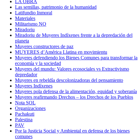
LA OBRA
Las semillas, patrimonio de la humanidad
Latifundio Inmoral
Materiales
Militarismo NO
Miradoriu
Miradoriu de Muyeres Indíxenes frente a la depredación del
planeta
Muyeres constructores de paz
MUYERES d’América Llatina en movimientu
Muyeres defendiendo los Bienes Comunes para transformar la
economía y la sociedad
Muyeres del mundu: Valores ecosociales vs Extractivismo
depredador
Muyeres en rebeldía descolonizadoras del pensamiento
Muyeres Indíxenes
Muyeres pola defensa de la alimentación, equidad y soberanía
Muyeres reafirmando Drechos – los Drechos de los Pueblos
Nota SOL
Organizaciones
Pachakuti
Palestina
PAV
Por la Justicia Social y Ambiental en defensa de los bienes
comunes