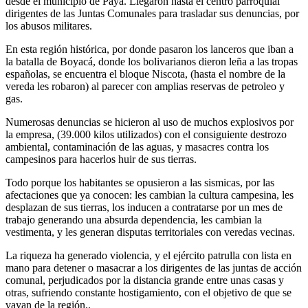
desde el municipio de Payá. Llegaron hasta el centro parroquial
dirigentes de las Juntas Comunales para trasladar sus denuncias, por
los abusos militares.
En esta región histórica, por donde pasaron los lanceros que iban a
la batalla de Boyacá, donde los bolivarianos dieron leña a las tropas
españolas, se encuentra el bloque Niscota, (hasta el nombre de la
vereda les robaron) al parecer con amplias reservas de petroleo y
gas.
Numerosas denuncias se hicieron al uso de muchos explosivos por
la empresa, (39.000 kilos utilizados) con el consiguiente destrozo
ambiental, contaminación de las aguas, y masacres contra los
campesinos para hacerlos huir de sus tierras.
Todo porque los habitantes se opusieron a las sismicas, por las
afectaciones que ya conocen: les cambian la cultura campesina, les
desplazan de sus tierras, los inducen a contratarse por un mes de
trabajo generando una absurda dependencia, les cambian la
vestimenta, y les generan disputas territoriales con veredas vecinas.
La riqueza ha generado violencia, y el ejército patrulla con lista en
mano para detener o masacrar a los dirigentes de las juntas de acción
comunal, perjudicados por la distancia grande entre unas casas y
otras, sufriendo constante hostigamiento, con el objetivo de que se
vayan de la región..