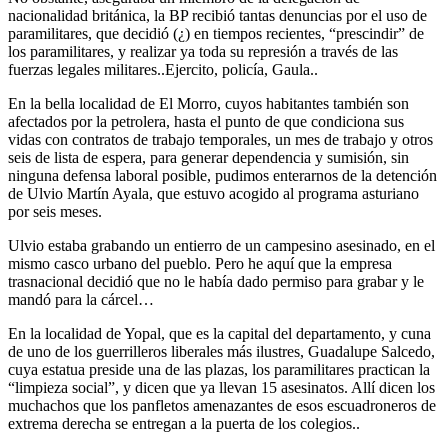
nacionalidad británica, la BP recibió tantas denuncias por el uso de
paramilitares, que decidió (¿) en tiempos recientes, “prescindir” de
los paramilitares, y realizar ya toda su represión a través de las
fuerzas legales militares..Ejercito, policía, Gaula..
En la bella localidad de El Morro, cuyos habitantes también son
afectados por la petrolera, hasta el punto de que condiciona sus
vidas con contratos de trabajo temporales, un mes de trabajo y otros
seis de lista de espera, para generar dependencia y sumisión, sin
ninguna defensa laboral posible, pudimos enterarnos de la detención
de Ulvio Martín Ayala, que estuvo acogido al programa asturiano
por seis meses.
Ulvio estaba grabando un entierro de un campesino asesinado, en el
mismo casco urbano del pueblo. Pero he aquí que la empresa
trasnacional decidió que no le había dado permiso para grabar y le
mandó para la cárcel…
En la localidad de Yopal, que es la capital del departamento, y cuna
de uno de los guerrilleros liberales más ilustres, Guadalupe Salcedo,
cuya estatua preside una de las plazas, los paramilitares practican la
“limpieza social”, y dicen que ya llevan 15 asesinatos. Allí dicen los
muchachos que los panfletos amenazantes de esos escuadroneros de
extrema derecha se entregan a la puerta de los colegios..