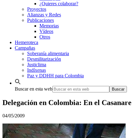
¿Quieres colaborar?
Proyectos
Alianzas y Redes
Publicaciones
Memorias
Vídeos
Otros
Hemeroteca
Campañas
Soberanía alimentaria
Desmilitarización
Justiclima
Indíxenas
Paz y DDHH para Colombia
Buscar en esta web
Delegación en Colombia: En el Casanare
04/05/2009