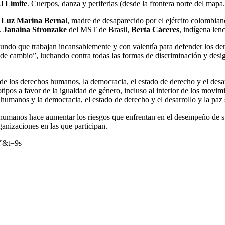
l Límite
. Cuerpos, danza y periferias (desde la frontera norte del mapa.
:
Luz Marina Berna
l, madre de desaparecido por el ejército colombian
.
Janaina Stronzake
del MST de Brasil,
Berta Cáceres
, indígena len
ndo que trabajan incansablemente y con valentía para defender los der
es de cambio”, luchando contra todas las formas de discriminación y de
de los derechos humanos, la democracia, el estado de derecho y el desar
tipos a favor de la igualdad de género, incluso al interior de los movimi
 humanos y la democracia, el estado de derecho y el desarrollo y la paz 
s humanos hace aumentar los riesgos que enfrentan en el desempeño de su 
anizaciones en las que participan.
Y&t=9s