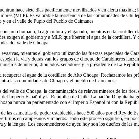
tran hace siete días pacíficamente movilizados y en alerta máxima; l
lambres (MLP). Es valorable la resistencia de las comunidades de Chil
 y en el valle de Pupío del Pueblo de Caimanes.
onsumo humano, la agricultura y el ganado; mientras en la cordillera la
des exigen al gobierno y a MLP, que liberen el agua de la cordillera. Y q
ades del valle de Choapa.
evasivas, mientras el gobierno utilizando las fuerzas especiales de Car
espejan la vía y detrás van los grupos de choque de Carabineros lanza
inistros de interior, diputados, senadores y la presidente de La Repúbli
recuperar el agua de la cordillera de Alto Choapa. Rechazamos las prác
contra las comunidades de Choapa y el pueblo de Caimanes.
del valle de Choapa, la contaminación de relaves mineros de los ríos, el 
ca, del Imperio Español y la República de Chile. La nación Diaguita ha
 Choapa nunca ha parlamentado con el Imperio Español ni con la Repúbli
e las asimetrías de poder establecidas hace 500 años por el Rey de Esp
vertirnos en campesinos y mineros. Todo este proceso significó, en poc
ura y la lengua. Los encomenderos de ayer, hoy son los dueños de las m