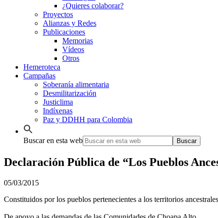
¿Quieres colaborar?
Proyectos
Alianzas y Redes
Publicaciones
Memorias
Vídeos
Otros
Hemeroteca
Campañas
Soberanía alimentaria
Desmilitarización
Justiclima
Indíxenas
Paz y DDHH para Colombia
Buscar en esta web
Declaración Pública de “Los Pueblos Ance
05/03/2015
Constituidos por los pueblos pertenecientes a los territorios ancestral
De apoyo a las demandas de las Comunidades de Choapa Alto