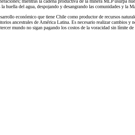
neraciones; mientras la cadena productiva de la minera MLP usurpa nuest
dos la huella del agua, despojando y desangrando las comunidades y la Ma
esarrollo económico que tiene Chile como productor de recursos natura
ritorios ancestrales de América Latina. Es necesario realizar cambios y 
 tercer mundo no sigan pagando los costos de la voracidad sin límite de 