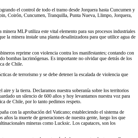
ogrando el control de todo el tramo desde Jorquera hasta Cuncumen y
lepin, Coirón, Cuncumen, Tranquilla, Punta Nueva, Llimpo, Jorquera,
 minera MLP utiliza este vital elemento para sus procesos industriales
ue la minera instale una planta desalinizadora para que utilice agua de
abineros reprime con violencia contra los manifestantes; contando con
ndo bombas lacrimógenas. Es importante no olvidar que detrás de los
ca de Chile.
ticas de terrorismo y se debe detener la escalada de violencia que
aire y la tierra. Declaramos nuestra soberanía sobre los territorios
 guardado un silencio de 600 años y hoy levantamos nuestra voz para
ca de Chile, por lo tanto pedimos respeto.
aña con la aprobación del Vaticano; estableciendo el sistema de
os años la muerte de generaciones de nuestra gente, luego los que
ultinacionales mineras como Lucksic. Los capataces, son los