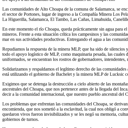
Las comunidades de Alto Choapa de la comuna de Salamanca, se encuen
el sector de Portones, lugar de ingreso a la Compañía Minera Los Pe
La Higuerilla, Salamanca, El Tambo, Las Cañas, Limahuida, Canelillo
En este momento el río Choapa, queda prácticamente sin agua para el c
mineros. Frente a esta situación crítica los campesinos y las comunida
mar en sus actividades productivas. Entregando el agua a las comunid
Repudiamos la respuesta de la minera MLP, que ha sido de silencios y 
todo el apoyo logístico de MLP, como maquinaria pesada, las cuales d
uniformados, se encuentran los rostros de gobernadores, intendentes, m
Solidarizamos y respaldamos el legítimo derecho de las comunidades a 
está utilizando el gobierno de Bachelet y la minera MLP de Lucksic 
Exigimos que se detenga la destrucción a cielo abierto de las montañas 
ancestrales del Choapa, que nos pertenece antes de la llegada del In
decir a la comunidad internacional, que nuestro pueblo ancestral del
Los problemas que enfrentan las comunidades del Choapa, se derivan d
encomienda, que nos sometió a la esclavitud, la cual nos obligó a con
quedaron vivos fueron invisibilizados y se les negó su memoria, cult
gobiernos de turnos.