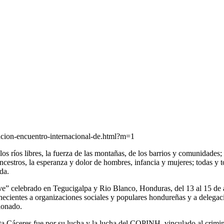
acion-encuentro-internacional-de.html?m=1
os ríos libres, la fuerza de las montañas, de los barrios y comunidades;
y ancestros, la esperanza y dolor de hombres, infancia y mujeres; todas y 
da.
ve” celebrado en Tegucigalpa y Rio Blanco, Honduras, del 13 al 15 de 
enecientes a organizaciones sociales y populares hondureñas y a delegac
ionado.
Cáceres fue por su lucha y la lucha del COPINH, vinculado al crimin