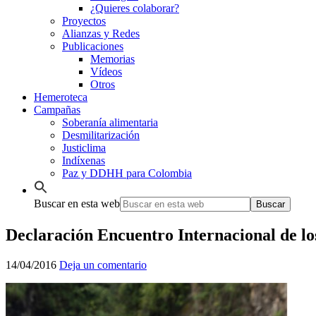
¿Quieres colaborar?
Proyectos
Alianzas y Redes
Publicaciones
Memorias
Vídeos
Otros
Hemeroteca
Campañas
Soberanía alimentaria
Desmilitarización
Justiclima
Indíxenas
Paz y DDHH para Colombia
Buscar en esta web
Declaración Encuentro Internacional de lo
14/04/2016
Deja un comentario