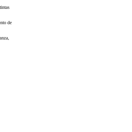
intas
ento de
anza,