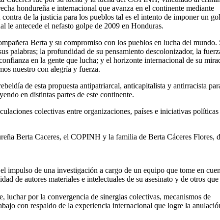
erecha hondureña e internacional que avanza en el continente mediante
 contra de la justicia para los pueblos tal es el intento de imponer un go
ual le antecede el nefasto golpe de 2009 en Honduras.
mpañera Berta y su compromiso con los pueblos en lucha del mundo.
 sus palabras; la profundidad de su pensamiento descolonizador, la fuerz
confianza en la gente que lucha; y el horizonte internacional de su mira
os nuestro con alegría y fuerza.
e esta propuesta antipatriarcal, anticapitalista y antirracista para
yendo en distintas partes de este continente.
ulaciones colectivas entre organizaciones, países e iniciativas política
reña Berta Caceres, el COPINH y la familia de Berta Cáceres Flores, d
a el impulso de una investigación a cargo de un equipo que tome en cuen
alidad de autores materiales e intelectuales de su asesinato y de otros que
ue, luchar por la convergencia de sinergias colectivas, mecanismos de
abajo con respaldo de la experiencia internacional que logre la anulació