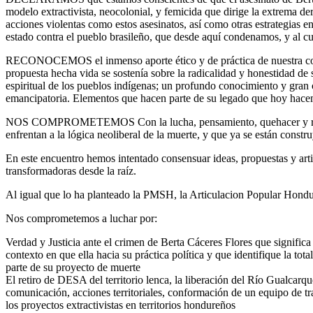
modelo extractivista, neocolonial, y femicida que dirige la extrema d
acciones violentas como estos asesinatos, así como otras estrategias en
estado contra el pueblo brasileño, que desde aquí condenamos, y al c
RECONOCEMOS el inmenso aporte ético y de práctica de nuestra co
propuesta hecha vida se sostenía sobre la radicalidad y honestidad de
espiritual de los pueblos indígenas; un profundo conocimiento y gran 
emancipatoria. Elementos que hacen parte de su legado que hoy hacem
NOS COMPROMETEMOS Con la lucha, pensamiento, quehacer y rebeldía d
enfrentan a la lógica neoliberal de la muerte, y que ya se están constru
En este encuentro hemos intentado consensuar ideas, propuestas y artic
transformadoras desde la raíz.
Al igual que lo ha planteado la PMSH, la Articulacion Popular Hondu
Nos comprometemos a luchar por:
Verdad y Justicia ante el crimen de Berta Cáceres Flores que signific
contexto en que ella hacia su práctica política y que identifique la tot
parte de su proyecto de muerte
El retiro de DESA del territorio lenca, la liberación del Río Gualcarq
comunicación, acciones territoriales, conformación de un equipo de tr
los proyectos extractivistas en territorios hondureños