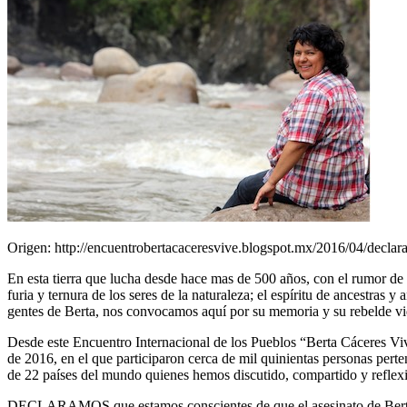
Origen: http://encuentrobertacaceresvive.blogspot.mx/2016/04/declar
En esta tierra que lucha desde hace mas de 500 años, con el rumor de l
furia y ternura de los seres de la naturaleza; el espíritu de ancestras 
gentes de Berta, nos convocamos aquí por su memoria y su rebelde vi
Desde este Encuentro Internacional de los Pueblos “Berta Cáceres Vi
de 2016, en el que participaron cerca de mil quinientas personas pert
de 22 países del mundo quienes hemos discutido, compartido y reflex
DECLARAMOS que estamos conscientes de que el asesinato de Berta 