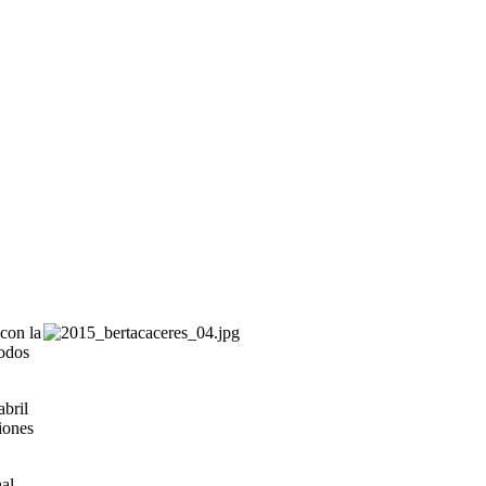
 con la
todos
abril
iones
al