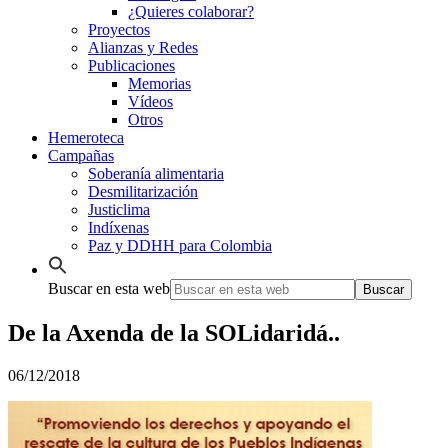
¿Quieres colaborar?
Proyectos
Alianzas y Redes
Publicaciones
Memorias
Vídeos
Otros
Hemeroteca
Campañas
Soberanía alimentaria
Desmilitarización
Justiclima
Indíxenas
Paz y DDHH para Colombia
Buscar en esta web
De la Axenda de la SOLidaridá..
06/12/2018