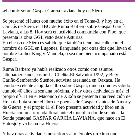
-el comic sobre Gaspar García Laviana hoy en Siero..
Se presentó el lunes con mucho éxito en el Toma-3, y hoy en el
Caricós de Siero, el TBO de Ruma Barbero sobre Gaspar García
Laviana, a las 8. Hoy será en actividad compartida con Pipo, que
presenta la obra GGL visto desde Asturias.
En el caso de Siero es sabido que también tiene una calle con el
nombre de GGL en Lugones, flanqueada por otras dos que llevan el
nombre Luther King y Mandela, o sea que bien acompañado está
Gaspar.
Ruma Barbero ya había realizado otros comic con asuntos
latinoamericanos, como La Chelita-El Salvador 1992, y Bety
Cariño-Sembrando Sueños, activista asesinada en Oaxaca. Ha
tenido excelente acogida el tbo sobre Gaspar, quien como es sabido
cumple 40 años la semana próxima, y hay otras actividades más: el
propio día 11 en el Macondo de Xixón se presenta una reedición de
Hoja de Lata sobre el libro de poemas de Gaspar Cantos de Amor y
de Guerra, y el propio 11 el Foro presenta actividad y libro en la
Hueria con una ofrenda floral ante el monolito donde se inicia la
Senda peatonal GASPAR GARCÍA LAVIANA, que nace en El
Entrego y va hacia La Hueria.
Y hay otras actividades posteriores al miércoles próximo que