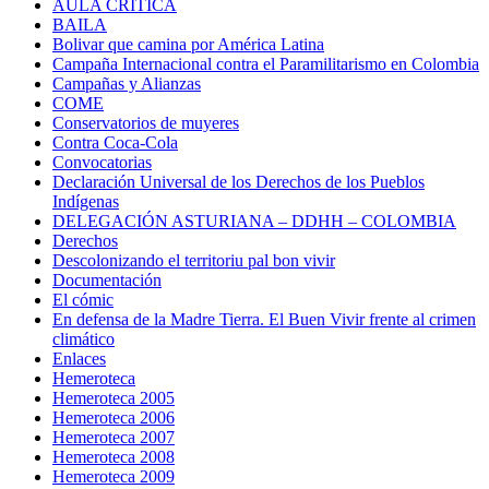
AULA CRÍTICA
BAILA
Bolivar que camina por América Latina
Campaña Internacional contra el Paramilitarismo en Colombia
Campañas y Alianzas
COME
Conservatorios de muyeres
Contra Coca-Cola
Convocatorias
Declaración Universal de los Derechos de los Pueblos
Indígenas
DELEGACIÓN ASTURIANA – DDHH – COLOMBIA
Derechos
Descolonizando el territoriu pal bon vivir
Documentación
El cómic
En defensa de la Madre Tierra. El Buen Vivir frente al crimen
climático
Enlaces
Hemeroteca
Hemeroteca 2005
Hemeroteca 2006
Hemeroteca 2007
Hemeroteca 2008
Hemeroteca 2009