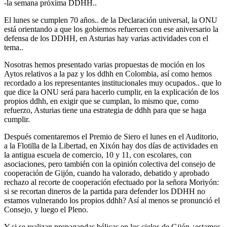
-la semana próxima DDHH..
El lunes se cumplen 70 años.. de la Declaración universal, la ONU
está orientando a que los gobiernos refuercen con ese aniversario la
defensa de los DDHH, en Asturias hay varias actividades con el
tema..
Nosotras hemos presentado varias propuestas de moción en los
Aytos relativos a la paz y los ddhh en Colombia, así como hemos
recordado a los representantes institucionales muy ocupados.. que lo
que dice la ONU será para hacerlo cumplir, en la explicación de los
propios ddhh, en exigir que se cumplan, lo mismo que, como
refuerzo, Asturias tiene una estrategia de ddhh para que se haga
cumplir.
Después comentaremos el Premio de Siero el lunes en el Auditorio,
a la Flotilla de la Libertad, en Xixón hay dos días de actividades en
la antigua escuela de comercio, 10 y 11, con escolares, con
asociaciones, pero también con la opinión colectiva del consejo de
cooperación de Gijón, cuando ha valorado, debatido y aprobado
rechazo al recorte de cooperación efectuado por la señora Moriyón:
si se recortan dineros de la partida para defender los DDHH no
estamos vulnerando los propios ddhh? Así al menos se pronunció el
Consejo, y luego el Pleno.
Y si se realizan propagandas bélicas en los cielos de Gijón ¿estamos