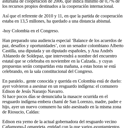
asturiana de cooperación de 2006, que indica mínimo de 0,7% de
los recursos propios destinados a la cooperación internacional.
Así que el referente de 2010 y 11, en que la partida de cooperación
estaba en 13,5 millones, ha quedado a una distancia abismal.
-hoy Colombia en el Congreso.
Han preparado una audiencia especial ‘Balance de los acuerdos de
paz, desafíos y oportunidades’, con un senador colombiano Alberto
Castilla, una diputada y un diputado españoles, y Ana Andrés
Ablanedo de Soldepaz, que intervendrá a nombre del encuentro
estatal que se celebraba en noviembre en la Calzada.. y cuyas
propuestas serán compartidas esta mañana, a estas horas se está
celebrando, en la sala constitucional del Congreso.
En paralelo.. gente conocida y querida en Colombia está de duelo:
ayer volvieron a asesinar en un resguardo indígena: el comunero
Edison de Jesús Naranjo Navarro.
Si hace pocos días se denunciaba la masacre ocurrida en el
resguardo indígena embera chamí de San Lorenzo, madre, padre e
hijo, ayer un nuevo comunero ha sido asesinado en la misma zona
de Riosucio, Caldas:
Edison era yerno de la actual gobernadora del resguardo vecino
Cañamomo-Lomaprieta, entidad con la que varios ayuntamientos