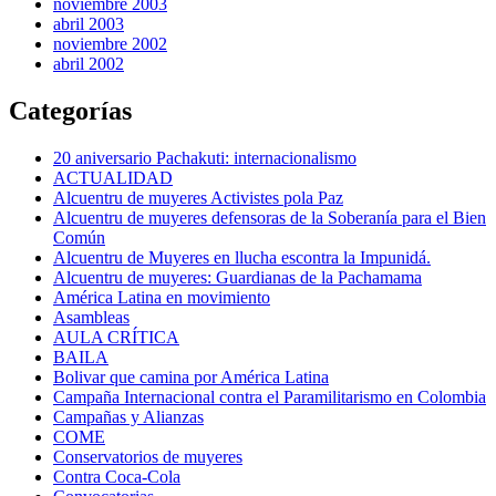
noviembre 2003
abril 2003
noviembre 2002
abril 2002
Categorías
20 aniversario Pachakuti: internacionalismo
ACTUALIDAD
Alcuentru de muyeres Activistes pola Paz
Alcuentru de muyeres defensoras de la Soberanía para el Bien
Común
Alcuentru de Muyeres en llucha escontra la Impunidá.
Alcuentru de muyeres: Guardianas de la Pachamama
América Latina en movimiento
Asambleas
AULA CRÍTICA
BAILA
Bolivar que camina por América Latina
Campaña Internacional contra el Paramilitarismo en Colombia
Campañas y Alianzas
COME
Conservatorios de muyeres
Contra Coca-Cola