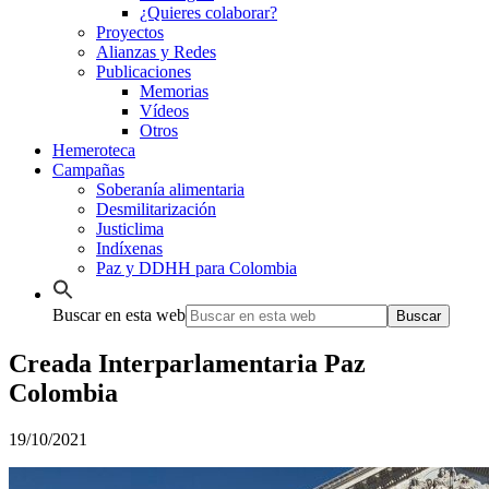
¿Quieres colaborar?
Proyectos
Alianzas y Redes
Publicaciones
Memorias
Vídeos
Otros
Hemeroteca
Campañas
Soberanía alimentaria
Desmilitarización
Justiclima
Indíxenas
Paz y DDHH para Colombia
Buscar en esta web
Creada Interparlamentaria Paz
Colombia
19/10/2021