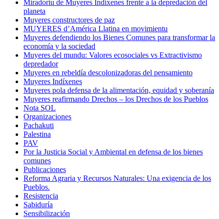
Miradoriu de Muyeres Indíxenes frente a la depredación del
planeta
Muyeres constructores de paz
MUYERES d’América Llatina en movimientu
Muyeres defendiendo los Bienes Comunes para transformar la
economía y la sociedad
Muyeres del mundu: Valores ecosociales vs Extractivismo
depredador
Muyeres en rebeldía descolonizadoras del pensamiento
Muyeres Indíxenes
Muyeres pola defensa de la alimentación, equidad y soberanía
Muyeres reafirmando Drechos – los Drechos de los Pueblos
Nota SOL
Organizaciones
Pachakuti
Palestina
PAV
Por la Justicia Social y Ambiental en defensa de los bienes
comunes
Publicaciones
Reforma Agraria y Recursos Naturales: Una exigencia de los
Pueblos.
Resistencia
Sabiduría
Sensibilización