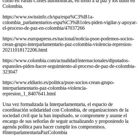
como en varias Cortes autonómicas, en torno a la paz y los ddhh en
Colombia.
https://www.swissinfo.ch/spa/espa%C3%B1a-
colombia_parlamentarios-espa%C3%B1oles-piden-vigilar-y-apoyar-
el-proceso-de-paz-en-colombia/47037266
https://www.europapress.es/nacional/noticia-psoe-podemos-socios-
crean-grupo-interparlamentario-paz-colombia-violencia-represion-
20211018172206.html
https://www.colombia.com/actualidad/internacionales/diputados-
espanoles-piden-hacer-seguimiento-al-proceso-de-paz-de-colombia-
323047
https://www.eldiario.es/politica/psoe-socios-crean-grupo-
interparlamentario-paz-colombia-violencia-
represion_1_8407641.html
Una vez formalizada la Interparlamentaria, el espacio de
coordinación solidaridad con Colombia, de organizaciones de la
sociedad civil que la han impulsado, se compromete y asume el
encargo de sus señorías de seguir actualizando y proponiendo la
agenda política para hacer cumplir los compromisos.
#InterparlamentariaPazColombia