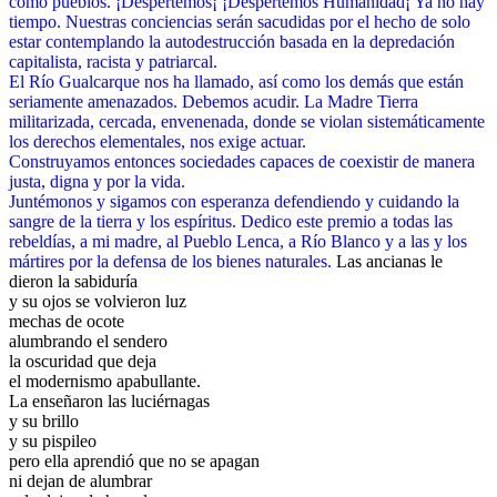
como pueblos.
¡Despertemos¡ ¡Despertemos Humanidad¡ Ya no hay
tiempo.
Nuestras conciencias serán sacudidas por el hecho de solo
estar contemplando la autodestrucción basada en la depredación
capitalista, racista y patriarcal.
El Río Gualcarque nos ha llamado, así como los demás que están
seriamente amenazados. Debemos acudir.
La Madre Tierra
militarizada, cercada, envenenada, donde se violan sistemáticamente
los derechos elementales, nos exige actuar.
Construyamos entonces sociedades capaces de coexistir de manera
justa, digna y por la vida.
Juntémonos y sigamos con esperanza defendiendo y cuidando la
sangre de la tierra y los espíritus.
Dedico este premio a todas las
rebeldías,
a mi madre,
al Pueblo Lenca,
a Río Blanco y a las y los
mártires por la defensa de los bienes naturales.
Las ancianas le
dieron la sabiduría
y su ojos se volvieron luz
mechas de ocote
alumbrando el sendero
la oscuridad que deja
el modernismo apabullante.
La enseñaron las luciérnagas
y su brillo
y su pispileo
pero ella aprendió que no se apagan
ni dejan de alumbrar