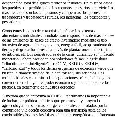
desaparición total de algunos territorios insulares. En muchos casos,
los pueblos han perdido todos los recursos necesarios para vivir. Los
más afectados son los campesinos y campesinas, los pobres, los
trabajadores y trabajadoras rurales, los indígenas, los pescadores y
pescadoras.
Conocemos la causa de esta crisis climática: los sistemas
alimentarios industriales mundiales son responsables de más de 50%
de las emisiones de gases de efecto invernadero mediante el uso
intensivo de agroquímicos, toxinas, energía fósil, acaparamiento de
tierras y degradación forestal a través de plantaciones, minería, tala
de árboles, etc.Los perpetradores de la crisis, utilizando su “músculo
monetario”, ahora presionan por soluciones falsas: la agricultura
“climáticamente-inteligente”, los OGM, REDD y REDD+,
“carbono azul” y todos los demás esquemas de economía verde que
buscan la financiarización de la naturaleza y sus servicios. Las
multinacionales contaminan las negociaciones sobre el clima y las
convierten en el lugar del poder económico y financiero sobre los
pueblos, en detrimento de nuestros derechos.
A medida que se aproxima la COP23, reafirmamos la importancia
de luchar por políticas públicas que promuevan y apoyen la
agroecología, los sistemas energéticos locales controlados por la
comunidad y la acción colectiva para una transición justa de los
combustibles fósiles y las falsas soluciones energéticas que fomentan