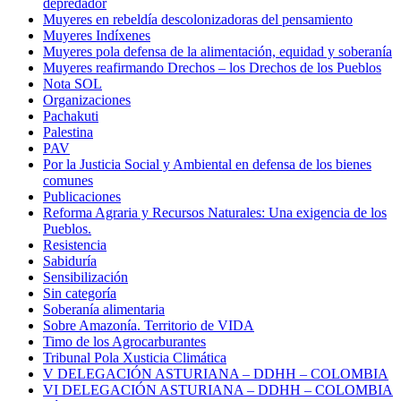
depredador
Muyeres en rebeldía descolonizadoras del pensamiento
Muyeres Indíxenes
Muyeres pola defensa de la alimentación, equidad y soberanía
Muyeres reafirmando Drechos – los Drechos de los Pueblos
Nota SOL
Organizaciones
Pachakuti
Palestina
PAV
Por la Justicia Social y Ambiental en defensa de los bienes
comunes
Publicaciones
Reforma Agraria y Recursos Naturales: Una exigencia de los
Pueblos.
Resistencia
Sabiduría
Sensibilización
Sin categoría
Soberanía alimentaria
Sobre Amazonía. Territorio de VIDA
Timo de los Agrocarburantes
Tribunal Pola Xusticia Climática
V DELEGACIÓN ASTURIANA – DDHH – COLOMBIA
VI DELEGACIÓN ASTURIANA – DDHH – COLOMBIA