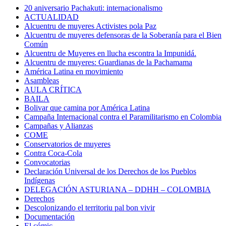
20 aniversario Pachakuti: internacionalismo
ACTUALIDAD
Alcuentru de muyeres Activistes pola Paz
Alcuentru de muyeres defensoras de la Soberanía para el Bien
Común
Alcuentru de Muyeres en llucha escontra la Impunidá.
Alcuentru de muyeres: Guardianas de la Pachamama
América Latina en movimiento
Asambleas
AULA CRÍTICA
BAILA
Bolivar que camina por América Latina
Campaña Internacional contra el Paramilitarismo en Colombia
Campañas y Alianzas
COME
Conservatorios de muyeres
Contra Coca-Cola
Convocatorias
Declaración Universal de los Derechos de los Pueblos
Indígenas
DELEGACIÓN ASTURIANA – DDHH – COLOMBIA
Derechos
Descolonizando el territoriu pal bon vivir
Documentación
El cómic