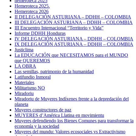
hemeroteca 2025
Hemeroteca 2025.
Hemeroteca 2026
II DELEGACIÓN ASTURIANA – DDHH – COLOMBIA
III DELEGACIÓN ASTURIANA – DDHH – COLOMBIA
III Encuentro Internacional “Territorio y Vida”
Informe DDHH Honduras
IV DELEGACIÓN ASTURIANA – DDHH – COLOMBIA
IX DELEGACIÓN ASTURIANA – DDHH – COLOMBIA
Justiclima
La EDUCACIÓN que NECESITAMOS para el MUNDO
que QUEREMOS
LA OBRA
Las semillas, patrimonio de la humanidad
Latifundio Inmoral
Materiales
Militarismo NO
Miradoriu
Miradoriu de Muyeres Indíxenes frente a la depredación del
planeta
Muyeres constructores de paz
MUYERES d’América Llatina en movimientu
Muyeres defendiendo los Bienes Comunes para transformar la
economía y la sociedad
Muyeres del mundu: Valores ecosociales vs Extractivismo