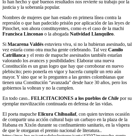
lo han hecho y qué buenos resultados nos revierte su trabajo por la
justicia y la soberanía popular.
Nombres de mujeres que han estado en primera línea contra la
represión o que han padecido prisión por aplicación de las leyes de
Pinochet, son ahora constituyentes, como es el caso de la machi
Francisca Linconao
o la abogada
Natividad Llanquileo
.
Si
Macarena Valdés
estuviera viva, si no la hubieran asesinado, tal
vez estaría como otra mucha gente celebrando. Tal vez
Camilo
Catrillanca
y el resto de mapuche asesinados también estarían
valorando los avances y posibilidades: Elaborar una nueva
Constitución es un gran logro que hay que corroborar en nuevo
plebiscito; pero ponerla en vigor y hacerla cumplir un reto aún
mayor. Y sino que se lo pregunten a las gentes colombianas que
tienen una Constitución “avanzada” desde hace 30 años, pero los
gobiernos la voltean y no la cumplen.
En todo caso..
FELICITACIONES a los pueblos de
Chile
por su
ejemplar movilización continuada en defensa de las vidas.
El poeta mapuche
Elicura Chihuailaf
, con quien tuvimos ocasión
de compartir una acción cultural bajo un carbayo en la plaza de la
Habana en Xixón durante su confinamiento sanitario, en la víspera
de que le otorgaran el premio nacional de literatura..
https://mas.lne.es/cartasdeloslectores/carta/43507/mapuche-gente-