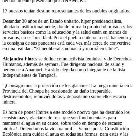
del documento presentado por ANAMURI.
17 puestos tenían destino representantes de los pueblos originarios.
Desandar 30 años de un Estado unitario, hiper presidencialista,
blindado institucionalmente, donde prima la propiedad privada y los
servicios básicos como la educación y la salud están en manos de
privados, no es tarea fácil. Pero el pueblo chileno lo está haciendo y
la consigna de sus pancartas está cada vez más cerca de convertirse
en una realidad: “El neoliberalismo nació y morirá en Chile”.
Alejandra Flores
se define como activista feminista y de Derechos
Humanos, además de aymara. Fue dirigenta nacional de salud y
pertenece a Anamuri. Ha sido elegida como integrante de la lista
Independientes de Tarapacá.
“¡Consagremos la protección de los glaciares! La mega minería en la
Provincia del Choapa ha ocasionado un daño irreparable,
destruyéndolos, removiéndolos y depositando sobre ellos escoria
minera.
Es hora de poner límites a este modelo nocivo que ha destruido los
ecosistemas y glaciares de roca que son fundamentales para
mantener el agua en su cauce, sobre todo en tiempo de escasez
hidrica!. Defendamos la vida natural ! . Vamos por la Constitución
Ecológica para cuidar el agua en todas sus formas, para estas y las