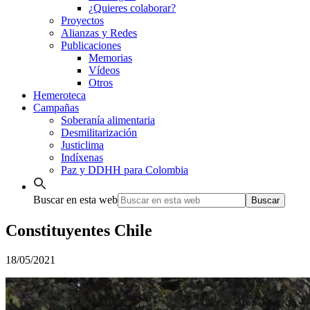
¿Quieres colaborar?
Proyectos
Alianzas y Redes
Publicaciones
Memorias
Vídeos
Otros
Hemeroteca
Campañas
Soberanía alimentaria
Desmilitarización
Justiclima
Indíxenas
Paz y DDHH para Colombia
Buscar en esta web
Constituyentes Chile
18/05/2021