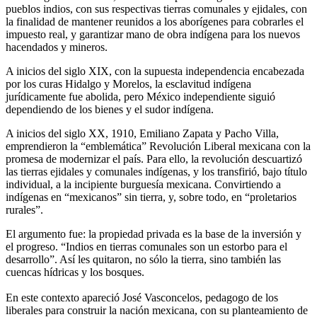
pueblos indios, con sus respectivas tierras comunales y ejidales, con
la finalidad de mantener reunidos a los aborígenes para cobrarles el
impuesto real, y garantizar mano de obra indígena para los nuevos
hacendados y mineros.
A inicios del siglo XIX, con la supuesta independencia encabezada
por los curas Hidalgo y Morelos, la esclavitud indígena
jurídicamente fue abolida, pero México independiente siguió
dependiendo de los bienes y el sudor indígena.
A inicios del siglo XX, 1910, Emiliano Zapata y Pacho Villa,
emprendieron la “emblemática” Revolución Liberal mexicana con la
promesa de modernizar el país. Para ello, la revolución descuartizó
las tierras ejidales y comunales indígenas, y los transfirió, bajo título
individual, a la incipiente burguesía mexicana. Convirtiendo a
indígenas en “mexicanos” sin tierra, y, sobre todo, en “proletarios
rurales”.
El argumento fue: la propiedad privada es la base de la inversión y
el progreso. “Indios en tierras comunales son un estorbo para el
desarrollo”. Así les quitaron, no sólo la tierra, sino también las
cuencas hídricas y los bosques.
En este contexto apareció José Vasconcelos, pedagogo de los
liberales para construir la nación mexicana, con su planteamiento de