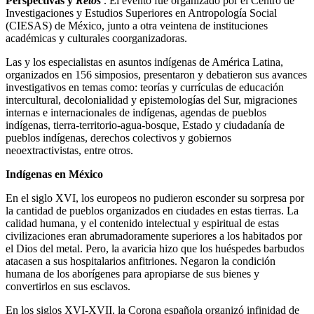
Perspectivas y
Retos
. El evento fue organizado por el Centro de
Investigaciones y Estudios Superiores en Antropología Social
(CIESAS) de México, junto a otra veintena de instituciones
académicas y culturales coorganizadoras.
Las y los especialistas en asuntos indígenas de América Latina,
organizados en 156 simposios, presentaron y debatieron sus avances
investigativos en temas como: teorías y currículas de educación
intercultural, decolonialidad y epistemologías del Sur, migraciones
internas e internacionales de indígenas, agendas de pueblos
indígenas, tierra-territorio-agua-bosque, Estado y ciudadanía de
pueblos indígenas, derechos colectivos y gobiernos
neoextractivistas, entre otros.
Indígenas en México
En el siglo XVI, los europeos no pudieron esconder su sorpresa por
la cantidad de pueblos organizados en ciudades en estas tierras. La
calidad humana, y el contenido intelectual y espiritual de estas
civilizaciones eran abrumadoramente superiores a los habitados por
el Dios del metal. Pero, la avaricia hizo que los huéspedes barbudos
atacasen a sus hospitalarios anfitriones. Negaron la condición
humana de los aborígenes para apropiarse de sus bienes y
convertirlos en sus esclavos.
En los siglos XVI-XVII, la Corona española organizó infinidad de