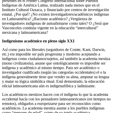
presentes en el Primer Congreso Internacional sobre Pueblos
Indígenas de América Latina, realizado nada menos que en el
Instituto Cultural Oaxaca, y financiado por centros de investigación
estatal. ¿Por qué? ¿No existen investigadores/académicos indígenas
en Latinoamérica? ¿Racismo académico? ¿Vergüenza de
investigadores indígenas de autoafirmarse como tales? O ¿Será que
Vasconcelos continúa vigente en la educación “intercultural”
mexicana y latinoamericana?
Indigenismo académico en pleno siglo XXI
Así como para los liberales (seguidores de Comte, Kant, Darwin,
etc.) era imposible ser país progresista y moderno aceptando a
indígenas como ciudadanos/sujetos, así también la academia mestiza
(mono civilizatoria), asume que ontológicamente es imposible ser
indígena y académico al mismo tiempo. Para ser académico o
investigador cualificado (según las categorías occidentales) el o la
indígena generalmente tiene que vender su alma, amputar su lengua
y matar su lógica simbólica ritual. Está demostrado, la educación
oficial latinoamericana aún es indigenafóbica y ladinizante.
Los académicos mestizos hacen con el indígena lo que la academia
occidental hacía con los pensadores latinoamericanos (en tiempos no
remotos), obligarlos a europeizarse para ser reconocidos como
académicos. La academia mestiza asume a los pueblos indígenas
como “menores de edad”, sujeto de su tutela académica.