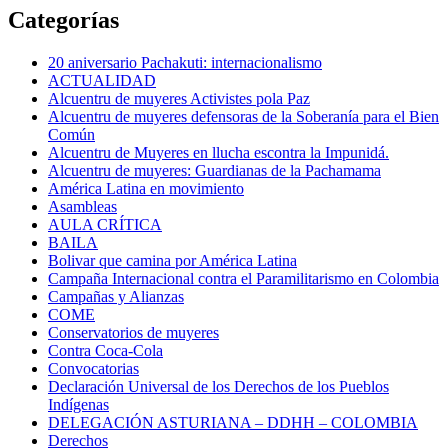
Categorías
20 aniversario Pachakuti: internacionalismo
ACTUALIDAD
Alcuentru de muyeres Activistes pola Paz
Alcuentru de muyeres defensoras de la Soberanía para el Bien
Común
Alcuentru de Muyeres en llucha escontra la Impunidá.
Alcuentru de muyeres: Guardianas de la Pachamama
América Latina en movimiento
Asambleas
AULA CRÍTICA
BAILA
Bolivar que camina por América Latina
Campaña Internacional contra el Paramilitarismo en Colombia
Campañas y Alianzas
COME
Conservatorios de muyeres
Contra Coca-Cola
Convocatorias
Declaración Universal de los Derechos de los Pueblos
Indígenas
DELEGACIÓN ASTURIANA – DDHH – COLOMBIA
Derechos