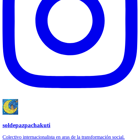
soldepazpachakuti
Colectivo internacionalista en aras de la transformación social.