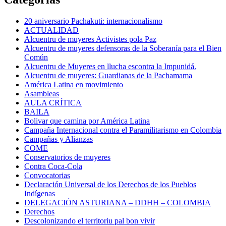
20 aniversario Pachakuti: internacionalismo
ACTUALIDAD
Alcuentru de muyeres Activistes pola Paz
Alcuentru de muyeres defensoras de la Soberanía para el Bien
Común
Alcuentru de Muyeres en llucha escontra la Impunidá.
Alcuentru de muyeres: Guardianas de la Pachamama
América Latina en movimiento
Asambleas
AULA CRÍTICA
BAILA
Bolivar que camina por América Latina
Campaña Internacional contra el Paramilitarismo en Colombia
Campañas y Alianzas
COME
Conservatorios de muyeres
Contra Coca-Cola
Convocatorias
Declaración Universal de los Derechos de los Pueblos
Indígenas
DELEGACIÓN ASTURIANA – DDHH – COLOMBIA
Derechos
Descolonizando el territoriu pal bon vivir