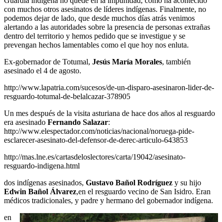
Guardia indígena no quede en la impunidad, como ha acontecido
con muchos otros asesinatos de líderes indígenas. Finalmente, no
podemos dejar de lado, que desde muchos días atrás venimos
alertando a las autoridades sobre la presencia de personas extrañas
dentro del territorio y hemos pedido que se investigue y se
prevengan hechos lamentables como el que hoy nos enluta.
Ex-gobernador de Totumal,
Jesús María Morales
, también
asesinado el 4 de agosto.
http://www.lapatria.com/sucesos/de-un-disparo-asesinaron-lider-de-
resguardo-totumal-de-belalcazar-378905
Un mes después de la visita asturiana de hace dos años al resguardo
era asesinado
Fernando Salazar
:
http://www.elespectador.com/noticias/nacional/noruega-pide-
esclarecer-asesinato-del-defensor-de-derec-articulo-643853
http://mas.lne.es/cartasdeloslectores/carta/19042/asesinato-
resguardo-indigena.html
dos indígenas asesinados,
Gustavo Bañol Rodríguez
y su hijo
Edwin Bañol Álvarez
,en el resguardo vecino de San Isidro. Eran
médicos tradicionales, y padre y hermano del gobernador indígena.
en