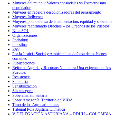
Muyeres del mundu: Valores ecosociales vs Extractivismo
depredador
Muyeres en rebeldía descolonizadoras del pensamiento
Muyeres Indíxenes
Muyeres pola defensa de la alimentación, equidad y soberanía
Muyeres reafirmando Drechos – los Drechos de los Pueblos
Nota SOL
Organizaciones
Pachakuti
Palestina
PAV
Por la Justicia Social y Ambiental en defensa de los bienes
comunes
Publicaciones
Reforma Agraria y Recursos Naturales: Una exigencia de los
Pueblos.
Resistencia
Sabiduría
Sensibilización
Sin categoría
Soberanía alimentaria
Sobre Amazonía. Territorio de VIDA
Timo de los Agrocarburantes
Tribunal Pola Xusticia Climática
V DELEGACIÓN ASTURIANA – DDHH – COLOMBIA