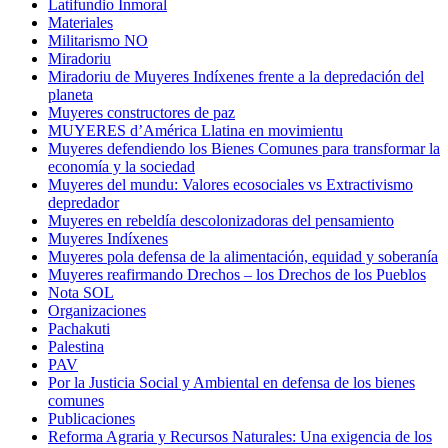
Latifundio Inmoral
Materiales
Militarismo NO
Miradoriu
Miradoriu de Muyeres Indíxenes frente a la depredación del
planeta
Muyeres constructores de paz
MUYERES d’América Llatina en movimientu
Muyeres defendiendo los Bienes Comunes para transformar la
economía y la sociedad
Muyeres del mundu: Valores ecosociales vs Extractivismo
depredador
Muyeres en rebeldía descolonizadoras del pensamiento
Muyeres Indíxenes
Muyeres pola defensa de la alimentación, equidad y soberanía
Muyeres reafirmando Drechos – los Drechos de los Pueblos
Nota SOL
Organizaciones
Pachakuti
Palestina
PAV
Por la Justicia Social y Ambiental en defensa de los bienes
comunes
Publicaciones
Reforma Agraria y Recursos Naturales: Una exigencia de los