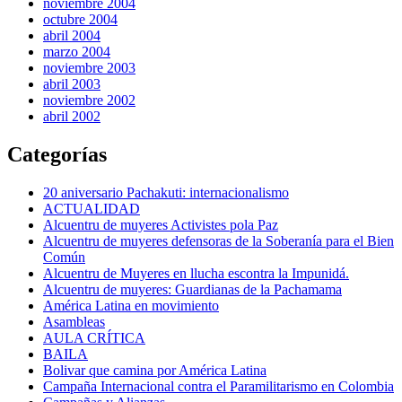
noviembre 2004
octubre 2004
abril 2004
marzo 2004
noviembre 2003
abril 2003
noviembre 2002
abril 2002
Categorías
20 aniversario Pachakuti: internacionalismo
ACTUALIDAD
Alcuentru de muyeres Activistes pola Paz
Alcuentru de muyeres defensoras de la Soberanía para el Bien
Común
Alcuentru de Muyeres en llucha escontra la Impunidá.
Alcuentru de muyeres: Guardianas de la Pachamama
América Latina en movimiento
Asambleas
AULA CRÍTICA
BAILA
Bolivar que camina por América Latina
Campaña Internacional contra el Paramilitarismo en Colombia