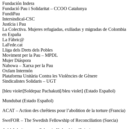
Fundación Indera
Fundació Pau i Solidaritat – CCOO Catalunya
FundiPau
Intersindical-CSC
Justícia i Pau
La Colectiva. Mujeres refugiadas, exiliadas y migradas de Colombia
en España
La Fàbric@
LaFede.cat
Lliga dels Drets dels Pobles
Moviment per la Pau – MPDL
Mujer Diáspora
Nabowa – Xarxa per la Pau
Oxfam Intermón
Plataforma Unitària Contra les Violències de Gènere
Sindicalistes Solidaris – UGT
[bleu violet]Soldepaz Pachakuti[/bleu violet] (Estado Español)
Mundubat (Estado Español)
ACAT – Action des chrétiens pour l’abolition de la torture (Francia)
SweFOR – The Swedish Fellowship of Reconciliation (Suecia)