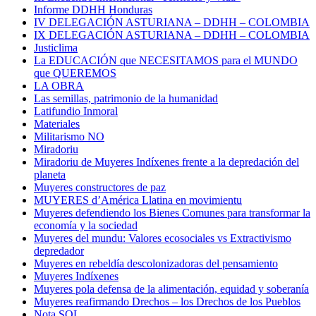
Informe DDHH Honduras
IV DELEGACIÓN ASTURIANA – DDHH – COLOMBIA
IX DELEGACIÓN ASTURIANA – DDHH – COLOMBIA
Justiclima
La EDUCACIÓN que NECESITAMOS para el MUNDO
que QUEREMOS
LA OBRA
Las semillas, patrimonio de la humanidad
Latifundio Inmoral
Materiales
Militarismo NO
Miradoriu
Miradoriu de Muyeres Indíxenes frente a la depredación del
planeta
Muyeres constructores de paz
MUYERES d’América Llatina en movimientu
Muyeres defendiendo los Bienes Comunes para transformar la
economía y la sociedad
Muyeres del mundu: Valores ecosociales vs Extractivismo
depredador
Muyeres en rebeldía descolonizadoras del pensamiento
Muyeres Indíxenes
Muyeres pola defensa de la alimentación, equidad y soberanía
Muyeres reafirmando Drechos – los Drechos de los Pueblos
Nota SOL