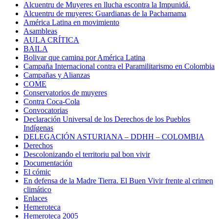
Alcuentru de Muyeres en llucha escontra la Impunidá.
Alcuentru de muyeres: Guardianas de la Pachamama
América Latina en movimiento
Asambleas
AULA CRÍTICA
BAILA
Bolivar que camina por América Latina
Campaña Internacional contra el Paramilitarismo en Colombia
Campañas y Alianzas
COME
Conservatorios de muyeres
Contra Coca-Cola
Convocatorias
Declaración Universal de los Derechos de los Pueblos
Indígenas
DELEGACIÓN ASTURIANA – DDHH – COLOMBIA
Derechos
Descolonizando el territoriu pal bon vivir
Documentación
El cómic
En defensa de la Madre Tierra. El Buen Vivir frente al crimen
climático
Enlaces
Hemeroteca
Hemeroteca 2005