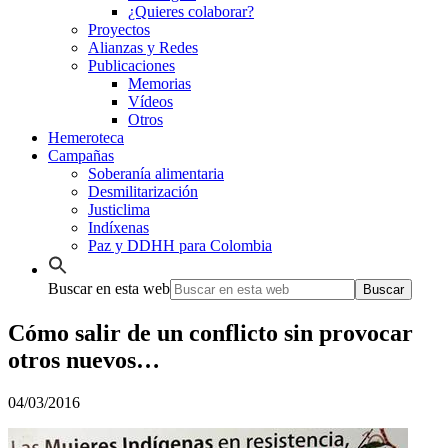
¿Quieres colaborar?
Proyectos
Alianzas y Redes
Publicaciones
Memorias
Vídeos
Otros
Hemeroteca
Campañas
Soberanía alimentaria
Desmilitarización
Justiclima
Indíxenas
Paz y DDHH para Colombia
Buscar en esta web
Cómo salir de un conflicto sin provocar
otros nuevos…
04/03/2016