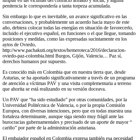
limpiar en las víctimas del conflicto armado y social, y alguna
penitencia le correspondería a tanta torpeza acumulada.
Sin embargo lo que es inevitable, un avance significativo en las
conversaciones, y probablemente un acuerdo hacia mayo de este
año, debiera colocar todas las energías en situación de favorecerlo,
incluido el ejecutivo español, en funciones o el que llegue, tomando
posiciones y medidas, como las expresadas sucintamente en los
aytos de Oviedo,
http://www.pachakuti.org/textos/hemeroteca/2016/declaracion-
oviedo-paz-colombia.html Burgos, Gijón, Valencia… Paz sí,
derechos humanos por supuesto.
Es conocido más en Colombia que en nuestra tierra que, desde
Asturias, se ha aportado significativamente a través de un programa
de atención a víctimas PAV y una visita complementaria a terreno
que ahorita se está realizando en su versión doceava.
Un PAV que “ha sido estudiado” por otras comunidades, por la
Universidad Politécnica de Valencia, o por la propia Comisión
Europea, con diversas intenciones, pero que en todas muestra una
fortaleza determinante, aunque siga siendo muy frágil ante las
burocracias gubernamentales y precisado de un aporte de mayor “
cariño” por parte de la administración asturiana.
El embajador español en Colombia expresa también esa necesidad