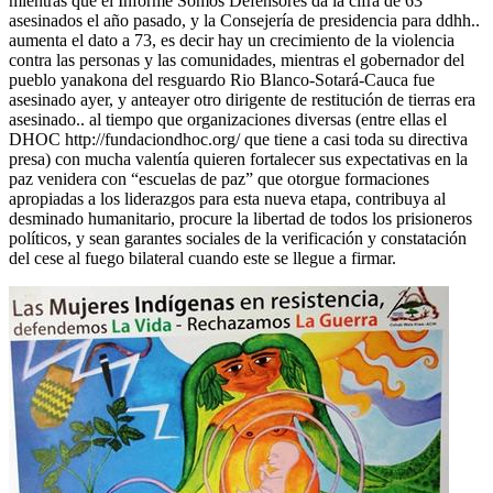
mientras que el Informe Somos Defensores da la cifra de 63
asesinados el año pasado, y la Consejería de presidencia para ddhh..
aumenta el dato a 73, es decir hay un crecimiento de la violencia
contra las personas y las comunidades, mientras el gobernador del
pueblo yanakona del resguardo Rio Blanco-Sotará-Cauca fue
asesinado ayer, y anteayer otro dirigente de restitución de tierras era
asesinado.. al tiempo que organizaciones diversas (entre ellas el
DHOC http://fundaciondhoc.org/ que tiene a casi toda su directiva
presa) con mucha valentía quieren fortalecer sus expectativas en la
paz venidera con “escuelas de paz” que otorgue formaciones
apropiadas a los liderazgos para esta nueva etapa, contribuya al
desminado humanitario, procure la libertad de todos los prisioneros
políticos, y sean garantes sociales de la verificación y constatación
del cese al fuego bilateral cuando este se llegue a firmar.