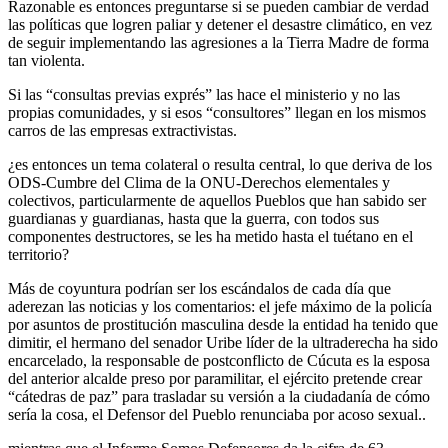
Razonable es entonces preguntarse si se pueden cambiar de verdad
las políticas que logren paliar y detener el desastre climático, en vez
de seguir implementando las agresiones a la Tierra Madre de forma
tan violenta.
Si las “consultas previas exprés” las hace el ministerio y no las
propias comunidades, y si esos “consultores” llegan en los mismos
carros de las empresas extractivistas.
¿es entonces un tema colateral o resulta central, lo que deriva de los
ODS-Cumbre del Clima de la ONU-Derechos elementales y
colectivos, particularmente de aquellos Pueblos que han sabido ser
guardianas y guardianas, hasta que la guerra, con todos sus
componentes destructores, se les ha metido hasta el tuétano en el
territorio?
Más de coyuntura podrían ser los escándalos de cada día que
aderezan las noticias y los comentarios: el jefe máximo de la policía
por asuntos de prostitución masculina desde la entidad ha tenido que
dimitir, el hermano del senador Uribe líder de la ultraderecha ha sido
encarcelado, la responsable de postconflicto de Cúcuta es la esposa
del anterior alcalde preso por paramilitar, el ejército pretende crear
“cátedras de paz” para trasladar su versión a la ciudadanía de cómo
sería la cosa, el Defensor del Pueblo renunciaba por acoso sexual..