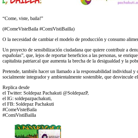
“Come, viste, baila!”
(#ComeVisteBaila #ComiVistiBailla)
O la necesidad de cambiar el modelo de producción y consumo alimentar
Un proyecto de sensibilización ciudadana que quiere contribuir a den
españolas”, que, lejos de reportar beneficios a las personas, se enriqu
capitalista patriarcal que aumenta la brecha de la desigualdad y la pob
Pretende, también hacer un llamado a la responsabilidad individual 
socialmente integrador y ambientalmente sostenible, que desvincule e
Replica desde
el Twitter: Soldepaz Pachakuti @SoldepazP,
el IG: soldepazpachakuti,
el FB: Soldepaz Pachakuti
#ComeVisteBaila
#ComiVistiBailla