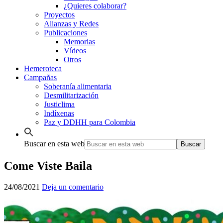
¿Quieres colaborar?
Proyectos
Alianzas y Redes
Publicaciones
Memorias
Vídeos
Otros
Hemeroteca
Campañas
Soberanía alimentaria
Desmilitarización
Justiclima
Indíxenas
Paz y DDHH para Colombia
Buscar en esta web
Come Viste Baila
24/08/2021
Deja un comentario