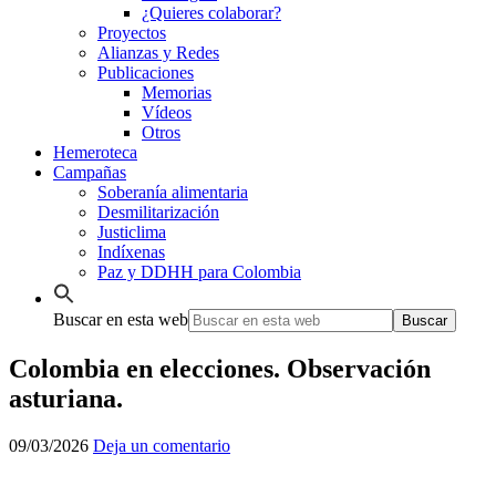
¿Quieres colaborar?
Proyectos
Alianzas y Redes
Publicaciones
Memorias
Vídeos
Otros
Hemeroteca
Campañas
Soberanía alimentaria
Desmilitarización
Justiclima
Indíxenas
Paz y DDHH para Colombia
Buscar en esta web
Colombia en elecciones. Observación
asturiana.
09/03/2026
Deja un comentario