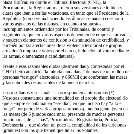
plaza Bolívar, en donde el Tribunal Electoral (CNE), la
Procuradoría, la Registraduría, dieron sus versiones de lo bien y
claras que iban a ser las votaciones, en tanto que el Presidente de la
República (como venía haciendo las últimas semanas) cuestionó
varios aspectos de las mismas, en cuanto a supuestos
incumplimientos ordenados por los Tribunales, de control y
seguimiento, que en varios aspectos dependen de empresas privadas,
y sugieren elementos de confusión o disminución de credibilidad, y
también por las afectaciones de la violencia territorial de grupos
armados (compra de votos por el narco, inducción al voto mediante
las armas, o amenazas a candidaturas).
Frente a esas razonables dudas (desmentidas y contestadas por el
CNE) Petro auspició “la mirada ciudadana” de más de un millón de
personas “testigos” electorales, y 860Mil que conforman las mesas,
y las entidades responsables de la buena marcha.
Los resultados y sus análisis, corresponden a otras notas (*).
Nosotras constatamos una normalidad en el propio día electoral (lo
que siempre es habitual en “ese día”, en que incluso hay “alto el
fuego” por parte de varios grupos armados), mucha gente joven en
las mesas (de 6 jurados cada una), presencia de muchas personas
funcionarias de las “ías”, Procuradoría, Registraduría, Polícía,
Defensoría… que alivian un poco la complejidad de los tarjetones
(grandes) con los que tienen que lidiar los votantes.