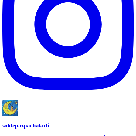
soldepazpachakuti