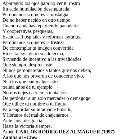
Apartando los ojos para no ver tu rostro
En cada humillación desamparada.
Perdonanos si quieres la nostalgia
De no haber nacido en otro tiempo
Cuando andabas repartiendo panaderías
Y cooperativas pesqueras,
Escuelas, hospitales y reformas agrarias.
Perdónanos si quieres la tristeza
De contemplar tu imagen convertida
En estrategia de mercadotecnia,
Sirviendo de incentivo a las trivialidades
Que siempre despreciaste.
Nunca perdonaremos a tantos que nos deben;
A los que nos privaron de conocerte vivo,
Ni a los que han malgastado
treinta años de tu ejemplo.
No nos dejes caer en la tentación
De perdonar a un solo mercader o demagogo
Que utilice tu nombre o tu figura
Para engordar su infamante bolsillo,
Y líbranos del mal de enajenarnos
Ante tanta desgracia.
Hasta la victoria siempre.
Amén
CARLOS RODRIGUEZ ALMAGUER (1997)
Zamba al «Che»