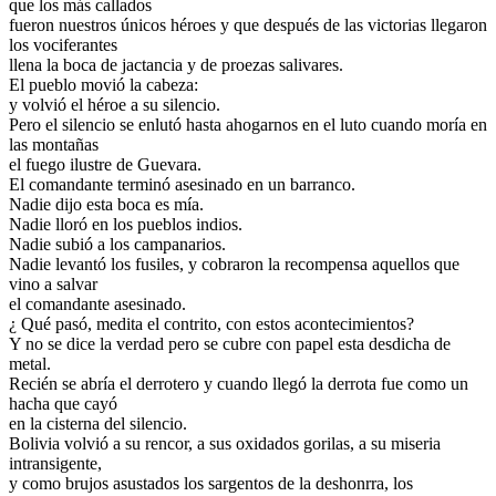
que los más callados
fueron nuestros únicos héroes y que después de las victorias llegaron
los vociferantes
llena la boca de jactancia y de proezas salivares.
El pueblo movió la cabeza:
y volvió el héroe a su silencio.
Pero el silencio se enlutó hasta ahogarnos en el luto cuando moría en
las montañas
el fuego ilustre de Guevara.
El comandante terminó asesinado en un barranco.
Nadie dijo esta boca es mía.
Nadie lloró en los pueblos indios.
Nadie subió a los campanarios.
Nadie levantó los fusiles, y cobraron la recompensa aquellos que
vino a salvar
el comandante asesinado.
¿ Qué pasó, medita el contrito, con estos acontecimientos?
Y no se dice la verdad pero se cubre con papel esta desdicha de
metal.
Recién se abría el derrotero y cuando llegó la derrota fue como un
hacha que cayó
en la cisterna del silencio.
Bolivia volvió a su rencor, a sus oxidados gorilas, a su miseria
intransigente,
y como brujos asustados los sargentos de la deshonrra, los