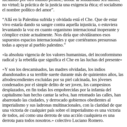
no virtud; la práctica de la justicia una exigencia ética; el socialismo
el nombre político del amor”.
“Allá en la Palestina sufrida y olvidada está el Che. Que de estar
vivo estaría dando su sangre contra aquella injusticia, o estuviera
levantando la voz en cuanto organismo internacional inoperante y
cómplice existe actualmente. Nos diría que olvidáramos esos
supuestos espacios internacionales y que corriéramos presurosas
todas a apoyar al pueblo palestino.”
«la absoluta vigencia de los valores humanistas, del inconformismo
radical y la rebeldía que significa el Che en las luchas del presente»
«Y son los descamisados, las madres olvidadas, los indios
abandonados a su terrible suerte durante más de quinientos años, las
afrodescendientes excluidas por su piel calcinada, los jóvenes
condenados por el simple delito de ser joven, los campesinos
desplazados, en fin todas los empobrecidas por la infamia del
capitalismo han hecho cantar la selva, han retomado las calles, han
abarrotado las ciudades, y derrocado gobiernos obedientes al
imperialismo y sus ladronas multinacionales, con la claridad de que
una victoria de cualquier país sobre el imperialismo es una victoria
de todos, así como una derrota de una acción cualquiera es una
derrota para todos nosotros.» colectivo Luciano Romero.