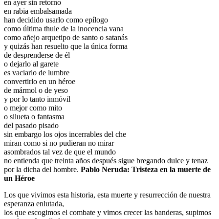
en ayer sin retorno
en rabia embalsamada
han decidido usarlo como epílogo
como última thule de la inocencia vana
como añejo arquetipo de santo o satanás
y quizás han resuelto que la única forma
de desprenderse de él
o dejarlo al garete
es vaciarlo de lumbre
convertirlo en un héroe
de mármol o de yeso
y por lo tanto inmóvil
o mejor como mito
o silueta o fantasma
del pasado pisado
sin embargo los ojos incerrables del che
miran como si no pudieran no mirar
asombrados tal vez de que el mundo
no entienda que treinta años después sigue bregando dulce y tenaz
por la dicha del hombre.
Pablo Neruda: Tristeza en la muerte de
un Héroe
Los que vivimos esta historia, esta muerte y resurrección de nuestra
esperanza enlutada,
los que escogimos el combate y vimos crecer las banderas, supimos