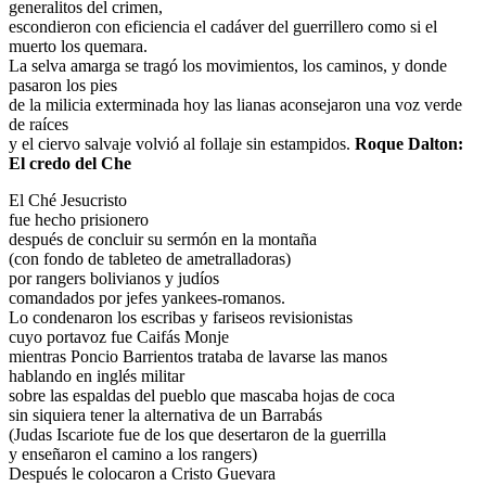
generalitos del crimen,
escondieron con eficiencia el cadáver del guerrillero como si el
muerto los quemara.
La selva amarga se tragó los movimientos, los caminos, y donde
pasaron los pies
de la milicia exterminada hoy las lianas aconsejaron una voz verde
de raíces
y el ciervo salvaje volvió al follaje sin estampidos.
Roque Dalton:
El credo del Che
El Ché Jesucristo
fue hecho prisionero
después de concluir su sermón en la montaña
(con fondo de tableteo de ametralladoras)
por rangers bolivianos y judíos
comandados por jefes yankees-romanos.
Lo condenaron los escribas y fariseos revisionistas
cuyo portavoz fue Caifás Monje
mientras Poncio Barrientos trataba de lavarse las manos
hablando en inglés militar
sobre las espaldas del pueblo que mascaba hojas de coca
sin siquiera tener la alternativa de un Barrabás
(Judas Iscariote fue de los que desertaron de la guerrilla
y enseñaron el camino a los rangers)
Después le colocaron a Cristo Guevara