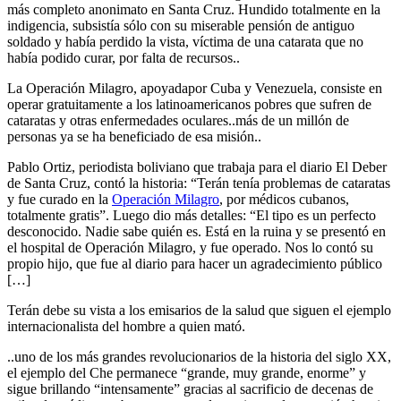
más completo anonimato en Santa Cruz. Hundido totalmente en la
indigencia, subsistía sólo con su miserable pensión de antiguo
soldado y había perdido la vista, víctima de una catarata que no
había podido curar, por falta de recursos..
La Operación Milagro, apoyadapor Cuba y Venezuela, consiste en
operar gratuitamente a los latinoamericanos pobres que sufren de
cataratas y otras enfermedades oculares..más de un millón de
personas ya se ha beneficiado de esa misión..
Pablo Ortiz, periodista boliviano que trabaja para el diario El Deber
de Santa Cruz, contó la historia: “Terán tenía problemas de cataratas
y fue curado en la
Operación Milagro
, por médicos cubanos,
totalmente gratis”. Luego dio más detalles: “El tipo es un perfecto
desconocido. Nadie sabe quién es. Está en la ruina y se presentó en
el hospital de Operación Milagro, y fue operado. Nos lo contó su
propio hijo, que fue al diario para hacer un agradecimiento público
[…]
Terán debe su vista a los emisarios de la salud que siguen el ejemplo
internacionalista del hombre a quien mató.
..uno de los más grandes revolucionarios de la historia del siglo XX,
el ejemplo del Che permanece “grande, muy grande, enorme” y
sigue brillando “intensamente” gracias al sacrificio de decenas de