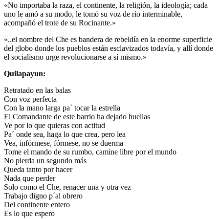
«No importaba la raza, el continente, la religión, la ideología; cada
uno le amó a su modo, le tomó su voz de río interminable,
acompañó el trote de su Rocinante.»
«..el nombre del Che es bandera de rebeldía en la enorme superficie
del globo donde los pueblos están esclavizados todavía, y allí donde
el socialismo urge revolucionarse a sí mismo.»
Quilapayun:
Retratado en las balas
Con voz perfecta
Con la mano larga pa´ tocar la estrella
El Comandante de este barrio ha dejado huellas
Ve por lo que quieras con actitud
Pa´ onde sea, haga lo que crea, pero lea
Vea, infórmese, fórmese, no se duerma
Tome el mando de su rumbo, camine libre por el mundo
No pierda un segundo más
Queda tanto por hacer
Nada que perder
Solo como el Che, renacer una y otra vez
Trabajo digno p´al obrero
Del continente entero
Es lo que espero