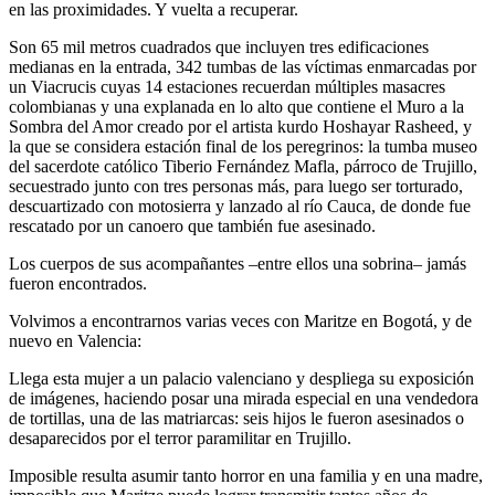
en las proximidades. Y vuelta a recuperar.
Son 65 mil metros cuadrados que incluyen tres edificaciones
medianas en la entrada, 342 tumbas de las víctimas enmarcadas por
un Viacrucis cuyas 14 estaciones recuerdan múltiples masacres
colombianas y una explanada en lo alto que contiene el Muro a la
Sombra del Amor creado por el artista kurdo Hoshayar Rasheed, y
la que se considera estación final de los peregrinos: la tumba museo
del sacerdote católico Tiberio Fernández Mafla, párroco de Trujillo,
secuestrado junto con tres personas más, para luego ser torturado,
descuartizado con motosierra y lanzado al río Cauca, de donde fue
rescatado por un canoero que también fue asesinado.
Los cuerpos de sus acompañantes –entre ellos una sobrina– jamás
fueron encontrados.
Volvimos a encontrarnos varias veces con Maritze en Bogotá, y de
nuevo en Valencia:
Llega esta mujer a un palacio valenciano y despliega su exposición
de imágenes, haciendo posar una mirada especial en una vendedora
de tortillas, una de las matriarcas: seis hijos le fueron asesinados o
desaparecidos por el terror paramilitar en Trujillo.
Imposible resulta asumir tanto horror en una familia y en una madre,