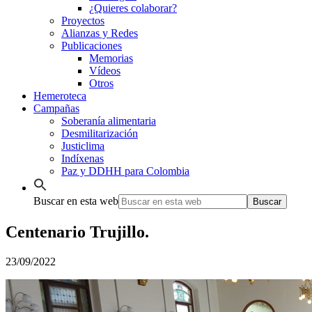
¿Quieres colaborar?
Proyectos
Alianzas y Redes
Publicaciones
Memorias
Vídeos
Otros
Hemeroteca
Campañas
Soberanía alimentaria
Desmilitarización
Justiclima
Indíxenas
Paz y DDHH para Colombia
Buscar en esta web
Centenario Trujillo.
23/09/2022