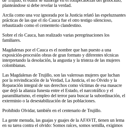
de Trujillo, el editor se sumerge en el rompecabezas del genocidio,
planteándose si debe revelar la verdad.
Arcila como una voz ignorada por la Justicia relató las espeluznantes
prácticas de las que el río Cauca fue el otro testigo silencioso,
rebautizado como el cementerio clandestino.
Sobre el río Cauca, han realizado varias peregrinaciones los
familiares.
Magdalenas por el Cauca es el nombre que han puesto a una
exposición-procesión obras de gran formato y diferentes técnicas
interpretando la desolación, la angustia y la tristeza de las mujeres
colombianas.
Las Magdalenas de Trujillo, son las valerosas mujeres que luchan
por la reivindicación de la Verdad, La Justicia, el no Olvido y la
Reparación integral de sus derechos como víctimas de esa masacre
que dejó la alianza funesta entre el Estado, el narcotráfico y el
paramilitarismo, el empleo del terror para buscar la subordinación, el
exterminio o la desestabilización de las poblaciones.
Prohibido Olvidar, también en el centenario de Trujillo.
La gente menuda, las guajas y guajes de la AFAVIT, tienen un lema
en su tarea contra el olvido: Somos raíces, somos semilla, exigimos