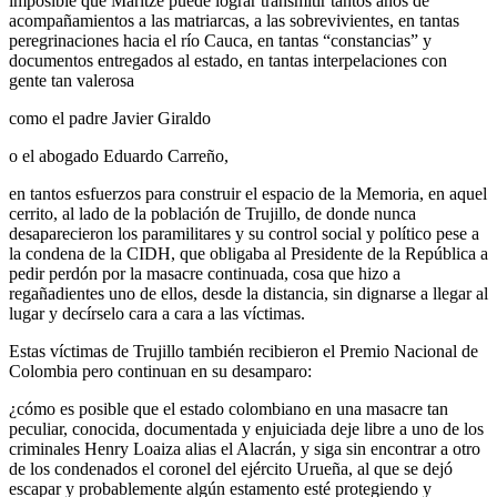
imposible que Maritze puede lograr transmitir tantos años de
acompañamientos a las matriarcas, a las sobrevivientes, en tantas
peregrinaciones hacia el río Cauca, en tantas “constancias” y
documentos entregados al estado, en tantas interpelaciones con
gente tan valerosa
como el padre Javier Giraldo
o el abogado Eduardo Carreño,
en tantos esfuerzos para construir el espacio de la Memoria, en aquel
cerrito, al lado de la población de Trujillo, de donde nunca
desaparecieron los paramilitares y su control social y político pese a
la condena de la CIDH, que obligaba al Presidente de la República a
pedir perdón por la masacre continuada, cosa que hizo a
regañadientes uno de ellos, desde la distancia, sin dignarse a llegar al
lugar y decírselo cara a cara a las víctimas.
Estas víctimas de Trujillo también recibieron el Premio Nacional de
Colombia pero continuan en su desamparo:
¿cómo es posible que el estado colombiano en una masacre tan
peculiar, conocida, documentada y enjuiciada deje libre a uno de los
criminales Henry Loaiza alias el Alacrán, y siga sin encontrar a otro
de los condenados el coronel del ejército Urueña, al que se dejó
escapar y probablemente algún estamento esté protegiendo y