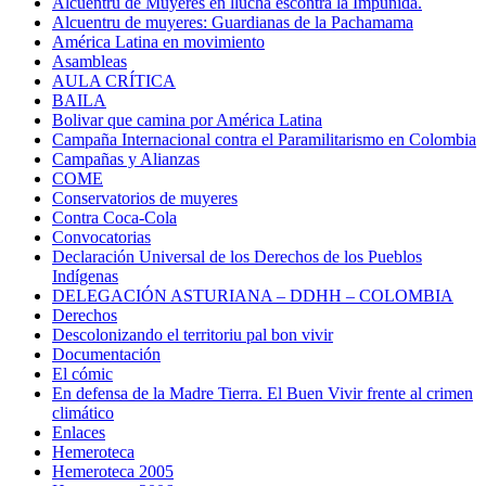
Alcuentru de Muyeres en llucha escontra la Impunidá.
Alcuentru de muyeres: Guardianas de la Pachamama
América Latina en movimiento
Asambleas
AULA CRÍTICA
BAILA
Bolivar que camina por América Latina
Campaña Internacional contra el Paramilitarismo en Colombia
Campañas y Alianzas
COME
Conservatorios de muyeres
Contra Coca-Cola
Convocatorias
Declaración Universal de los Derechos de los Pueblos
Indígenas
DELEGACIÓN ASTURIANA – DDHH – COLOMBIA
Derechos
Descolonizando el territoriu pal bon vivir
Documentación
El cómic
En defensa de la Madre Tierra. El Buen Vivir frente al crimen
climático
Enlaces
Hemeroteca
Hemeroteca 2005