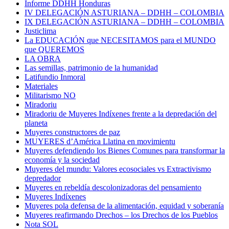
Informe DDHH Honduras
IV DELEGACIÓN ASTURIANA – DDHH – COLOMBIA
IX DELEGACIÓN ASTURIANA – DDHH – COLOMBIA
Justiclima
La EDUCACIÓN que NECESITAMOS para el MUNDO
que QUEREMOS
LA OBRA
Las semillas, patrimonio de la humanidad
Latifundio Inmoral
Materiales
Militarismo NO
Miradoriu
Miradoriu de Muyeres Indíxenes frente a la depredación del
planeta
Muyeres constructores de paz
MUYERES d’América Llatina en movimientu
Muyeres defendiendo los Bienes Comunes para transformar la
economía y la sociedad
Muyeres del mundu: Valores ecosociales vs Extractivismo
depredador
Muyeres en rebeldía descolonizadoras del pensamiento
Muyeres Indíxenes
Muyeres pola defensa de la alimentación, equidad y soberanía
Muyeres reafirmando Drechos – los Drechos de los Pueblos
Nota SOL