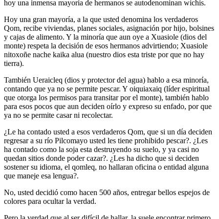
hoy una inmensa mayoría de hermanos se autodenominan wichis.
Hoy una gran mayoría, a la que usted denomina los verdaderos
Qom, recibe viviendas, planes sociales, asignación por hijo, bolsines
y cajas de alimento. Y la minoría que aun oye a Xuasiole (dios del
monte) respeta la decisión de esos hermanos advirtiendo; Xuasiole
nitoxoñe nache kaika alua (nuestro dios esta triste por que no hay
tierra).
También Ueraicleq (dios y protector del agua) hablo a esa minoría,
contando que ya no se permite pescar. Y oiquiaxaiq (líder espiritual
que otorga los permisos para transitar por el monte), también hablo
para esos pocos que aun deciden oírlo y expreso su enfado, por que
ya no se permite casar ni recolectar.
¿Le ha contado usted a esos verdaderos Qom, que si un día deciden
regresar a su río Pilcomayo usted les tiene prohibido pescar?. ¿Les
ha contado como la soja esta destruyendo su suelo, y ya casi no
quedan sitios donde poder cazar?. ¿Les ha dicho que si deciden
sostener su idioma, el qomleq, no hallaran oficina o entidad alguna
que maneje esa lengua?.
No, usted decidió como hacen 500 años, entregar bellos espejos de
colores para ocultar la verdad.
Pero la verdad que al ser difícil de hallar, la suele encontrar primero