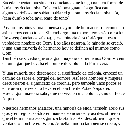
Sucede, cuentan nuestros mas ancianos que los guaraní en forma de
burla nos decían toba. Toba en idioma guaraní significa cara,
algunos criollos que sabían hablar el guaraní nos decían toba ta`a,
(cara dura) o toba tawi (cara de tonto).
Pasaron los años y una inmensa mayoría de hermanos se reconocían
así mismos como tobas. Sin embargo una minoría empezó a oír a los
l`toxoyeq (ancianos sabios), y esa minoría descubrió que nuestro
verdadero nombre era Qom. Los años pasaron, la minoría se creció,
y una gran mayoría de hermanos hoy se definen así mismos como
Qom.
También se sucedía que una gran mayoría de hermanos Qom Vivian
en un lugar que llevaba el nombre de Colonia la Primavera.
Y una minoría que desconocía el significado de colonia. empezó un
camino de saber el porqué del nombre. Así esos hombres y mujeres
descubrieron el significado de colonia, pero también unos pocos se
enteraron que ese sitio llevaba el nombre de Potae Napoxna.
Hoy la gran mayoría sabe, que no vive en una colonia, sino en Potae
Napoxna.
Nuestros hermanos Matacos, una minoría de ellos, también abrió sus
ojos y entrego sus oídos en manos de ancianos, y asi descubrieron
que el termino mataco significa bosta fría. Asi descubrieron que su
verdadero nombre era Wichi. Aquella minoría también se crecio, y