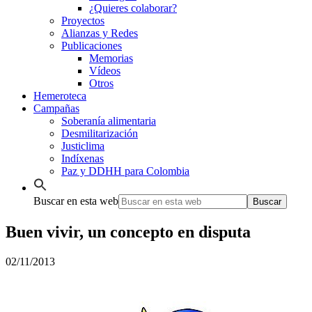
¿Quieres colaborar?
Proyectos
Alianzas y Redes
Publicaciones
Memorias
Vídeos
Otros
Hemeroteca
Campañas
Soberanía alimentaria
Desmilitarización
Justiclima
Indíxenas
Paz y DDHH para Colombia
Buscar en esta web
Buen vivir, un concepto en disputa
02/11/2013