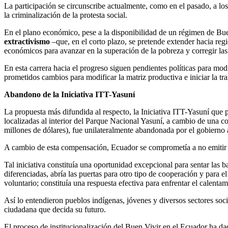
La participación se circunscribe actualmente, como en el pasado, a los
la criminalización de la protesta social.
En el plano económico, pese a la disponibilidad de un régimen de Bue
extractivismo
–que, en el corto plazo, se pretende extender hacia reg
económicos para avanzar en la superación de la pobreza y corregir las 
En esta carrera hacia el progreso siguen pendientes políticas para modi
prometidos cambios para modificar la matriz productiva e iniciar la tr
Abandono de la Iniciativa ITT-Yasuní
La propuesta más difundida al respecto, la Iniciativa ITT-Yasuní que 
localizadas al interior del Parque Nacional Yasuní, a cambio de una c
millones de dólares), fue unilateralmente abandonada por el gobierno
A cambio de esta compensación, Ecuador se comprometía a no emitir 42
Tal iniciativa constituía una oportunidad excepcional para sentar las 
diferenciadas, abría las puertas para otro tipo de cooperación y para 
voluntario; constituía una respuesta efectiva para enfrentar el calenta
Así lo entendieron pueblos indígenas, jóvenes y diversos sectores soci
ciudadana que decida su futuro.
El proceso de institucionalización del Buen Vivir en el Ecuador ha dad