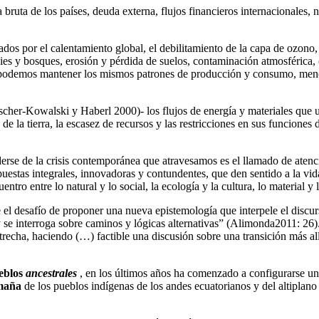
bruta de los países, deuda externa, flujos financieros internacionales,
por el calentamiento global, el debilitamiento de la capa de ozono, el
ies y bosques, erosión y pérdida de suelos, contaminación atmosférica, c
 podemos mantener los mismos patrones de producción y consumo, menos
cher-Kowalski y Haberl 2000)- los flujos de energía y materiales que uti
de la tierra, la escasez de recursos y las restricciones en sus funciones
rse de la crisis contemporánea que atravesamos es el llamado de atenc
estas integrales, innovadoras y contundentes, que den sentido a la vid
ro entre lo natural y lo social, la ecología y la cultura, lo material y 
e el desafío de proponer una nueva epistemología que interpele el disc
e interroga sobre caminos y lógicas alternativas” (Alimonda2011: 26). 
recha, haciendo (…) factible una discusión sobre una transición más al
ueblos
ancestrales
, en los últimos años ha comenzado a configurarse un
maña
de los pueblos indígenas de los andes ecuatorianos y del altiplan