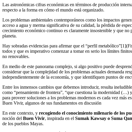
Las astronómicas cifras económicas en términos de producción interna 
respecto a la forma en cómo el mundo está organizado.
Los problemas ambientales contemporáneos como los impactos generados 
acceso a agua y merma significativa de su calidad, la pérdida de espec
crecimiento económico continuo es claramente insostenible y que no
planeta.
Hay sobradas evidencias para afirmar que el “perfil metabólico”[1](Fis
todos y que es imperativo comenzar a tomar en serio los límites finitos 
no renovables.
En medio de este panorama complejo, si algo positivo puede desprende
considerar que la complejidad de los problemas actuales demanda respu
independientemente de la economía, y que identifiquen puntos de encuent
Entre los inmensos cambios que debemos introducir, resulta ineludibl
como “pensamiento de frontera”, “que cuestiona la modernidad (…) y s
para proveer soluciones a los problemas modernos es cada vez más est
Buen Vivir, algunos de sus fundamentos en discusión
En este contexto, y
recogiendo el conocimiento milenario de los p
noción del
Buen Vivir
, inspirada en el
Sumak Kawsay
o
Suma Qa
de los pueblos Mayas.