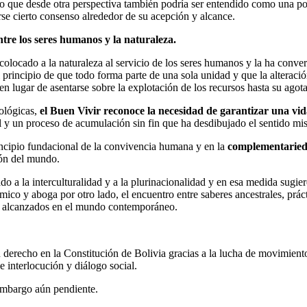
 que desde otra perspectiva también podría ser entendido como una pode
rse cierto consenso alrededor de su acepción y alcance.
tre los seres humanos y la naturaleza.
colocado a la naturaleza al servicio de los seres humanos y la ha conve
l principio de que todo forma parte de una sola unidad y que la alteración
en lugar de asentarse sobre la explotación de los recursos hasta su ago
cológicas,
el Buen Vivir reconoce la necesidad de garantizar una vi
l y un proceso de acumulación sin fin que ha desdibujado el sentido mis
cipio fundacional de la convivencia humana y en la
complementarie
ión del mundo.
o a la interculturalidad y a la plurinacionalidad y en esa medida sugie
co y aboga por otro lado, el encuentro entre saberes ancestrales, práct
os alcanzados en el mundo contemporáneo.
 derecho en la Constitución de Bolivia gracias a la lucha de movimient
e interlocución y diálogo social.
 embargo aún pendiente.