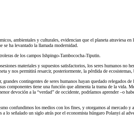
icos, ambientales y culturales, evidencian que el planeta atraviesa en l
que se ha levantado la llamada modernidad.
petroleras de los campos Ishpingo-Tambococha-Tiputin.
sesiones materiales y supuestos satisfactorios, los seres humanos no 
eta y nos permitirá resarcir, posteriormente, la pérdida de ecosistemas, 
or, grandes contingentes de seres humanos hayan quedado relegados de
us componentes tiene una función que alimenta la trama de la vida. Me
menor devoción a la “verdad” de occidente, podríamos aprender –o habe
ismo confundimos los medios con los fines, y otorgamos al mercado y al
a lo señalado un siglo atrás por el economista húngaro Polanyi al advert