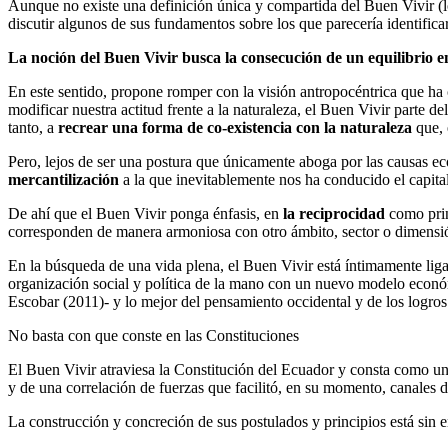
Aunque no existe una definición única y compartida del Buen Vivir (lo
discutir algunos de sus fundamentos sobre los que parecería identifica
La noción del Buen Vivir busca la consecución de un equilibrio en
En este sentido, propone romper con la visión antropocéntrica que ha 
modificar nuestra actitud frente a la naturaleza, el Buen Vivir parte de
tanto, a
recrear una forma de co-existencia con la naturaleza
que, 
Pero, lejos de ser una postura que únicamente aboga por las causas e
mercantilización
a la que inevitablemente nos ha conducido el capita
De ahí que el Buen Vivir ponga énfasis, en
la reciprocidad
como prin
corresponden de manera armoniosa con otro ámbito, sector o dimens
En la búsqueda de una vida plena, el Buen Vivir está íntimamente ligad
organización social y política de la mano con un nuevo modelo económi
Escobar (2011)- y lo mejor del pensamiento occidental y de los logr
No basta con que conste en las Constituciones
El Buen Vivir atraviesa la Constitución del Ecuador y consta como un
y de una correlación de fuerzas que facilitó, en su momento, canales d
La construcción y concreción de sus postulados y principios está sin