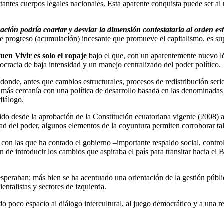
tantes cuerpos legales nacionales. Esta aparente conquista puede ser a
zación podría coartar y desviar la dimensión contestataria al orden est
 de progreso (acumulación) incesante que promueve el capitalismo, es su
Buen Vivir es solo el ropaje
bajo el que, con un aparentemente nuevo l
cracia de baja intensidad y un manejo centralizado del poder político.
 donde, antes que cambios estructurales, procesos de redistribución seri
ás cercanía con una política de desarrollo basada en las denominadas v
diálogo.
o desde la aprobación de la Constitución ecuatoriana vigente (2008) a 
dad del poder, algunos elementos de la coyuntura permiten corroborar ta
con las que ha contado el gobierno –importante respaldo social, control
in de introducir los cambios que aspiraba el país para transitar hacia el
peraban; más bien se ha acentuado una orientación de la gestión públic
entalistas y sectores de izquierda.
o poco espacio al diálogo intercultural, al juego democrático y a una re