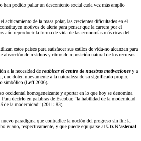
 no han podido paliar un descontento social cada vez más amplio
 achicamiento de la masa polar, las crecientes dificultades en el
onstituyen motivos de alerta para pensar que la carrera por el
 aún reproducir la forma de vida de las economías más ricas del
lizan estos países para satisfacer sus estilos de vida-no alcanzan para
 de absorción de residuos y ritmo de reposición natural de los recursos
ión a la necesidad de
reubicar el centro de nuestras motivaciones
y a
a, que doten nuevamente a la naturaleza de su significado propio,
lo simbólico (Leff 2006).
urso occidental homogeneizante y aportar en lo que hoy se denomina
Para decirlo en palabras de Escobar, “la habilidad de la modernidad
lá de la modernidad” (2011: 83).
 nuevo paradigma que contradice la noción del progreso sin fin: la
o boliviano, respectivamente, y que puede equiparse al
Utz K’aslemal