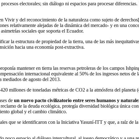
 procesos electorales; sin diálogo ni espacios para procesar diferencias
n Vivir y del reconocimiento de la naturaleza como sujeto de derechos
iones relativamente alejadas de la dinámica del mercado- y en una conc
asimetrías sociales que soporta el Ecuador.
ficar la estructura de propiedad de la tierra, una de las más inequitativ
ansición hacia una economía post-extractiva.
proponía mantener en tierra las reservas petroleras de los campos Ishp
ompensación internacional equivalente al 50% de los ingresos netos de l
 a mediados de agosto del 2013.
0 millones de toneladas métricas de CO2 a la atmósfera del planeta (c
bases de
un nuevo pacto civilizatorio entre seres humanos y naturale
el reclamo de la deuda ecológica, protegía diversidad biológica única co
miento global y el cambio climático.
ales que se identificaron con la Iniciativa Yasuní-ITT y que, a raíz de l
o poco espacio al diálogo intercultural, al juego democrático y a una re