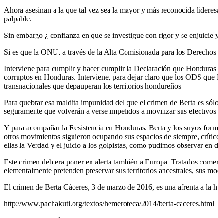
Ahora asesinan a la que tal vez sea la mayor y más reconocida lideres
palpable.
Sin embargo ¿ confianza en que se investigue con rigor y se enjuicie 
Si es que la ONU, a través de la Alta Comisionada para los Derechos d
Interviene para cumplir y hacer cumplir la Declaración que Honduras
corruptos en Honduras. Interviene, para dejar claro que los ODS que 
transnacionales que depauperan los territorios hondureños.
Para quebrar esa maldita impunidad del que el crimen de Berta es só
seguramente que volverán a verse impelidos a movilizar sus efectivos 
Y para acompañar la Resistencia en Honduras. Berta y los suyos forma
otros movimientos siguieron ocupando sus espacios de siempre, crític
ellas la Verdad y el juicio a los golpistas, como pudimos observar e
Este crimen debiera poner en alerta también a Europa. Tratados comer
elementalmente pretenden preservar sus territorios ancestrales, sus m
El crimen de Berta Cáceres, 3 de marzo de 2016, es una afrenta a la 
http://www.pachakuti.org/textos/hemeroteca/2014/berta-caceres.html