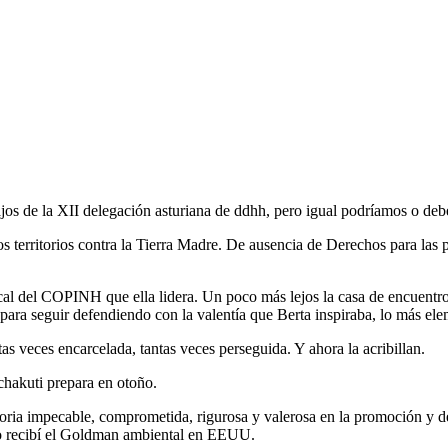
bajos de la XII delegación asturiana de ddhh, pero igual podríamos o de
os territorios contra la Tierra Madre. De ausencia de Derechos para la
l local del COPINH que ella lidera. Un poco más lejos la casa de encu
para seguir defendiendo con la valentía que Berta inspiraba, lo más eleme
tas veces encarcelada, tantas veces perseguida. Y ahora la acribillan.
hakuti prepara en otoño.
ria impecable, comprometida, rigurosa y valerosa en la promoción y def
o recibí el Goldman ambiental en EEUU.