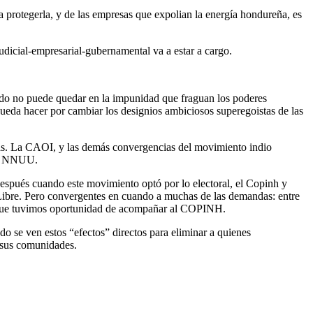
a protegerla, y de las empresas que expolian la energía hondureña, es
udicial-empresarial-gubernamental va a estar a cargo.
ado no puede quedar en la impunidad que fraguan los poderes
ueda hacer por cambiar los designios ambiciosos superegoistas de las
más. La CAOI, y las demás convergencias del movimiento indio
 de NNUU.
después cuando este movimiento optó por lo electoral, el Copinh y
e Libre. Pero convergentes en cuando a muchas de las demandas: entre
 en que tuvimos oportunidad de acompañar al COPINH.
o se ven estos “efectos” directos para eliminar a quienes
e sus comunidades.