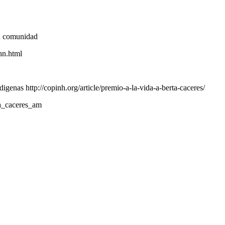
su comunidad
hn.html
genas http://copinh.org/article/premio-a-la-vida-a-berta-caceres/
a_caceres_am