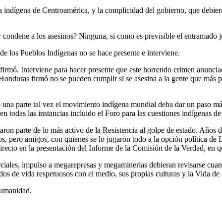
a indígena de Centroamérica, y la complicidad del gobierno, que debier
y condene a los asesinos? Ninguna, si como es previsible el entramado j
e los Pueblos Indígenas no se hace presente e interviene.
 firmó. Interviene para hacer presente que este horrendo crimen anunci
Honduras firmó no se pueden cumplir si se asesina a la gente que más p
lo una parte tal vez el movimiento indígena mundial deba dar un paso 
en todas las instancias incluido el Foro para las cuestiones indígenas
ron parte de lo más activo de la Resistencia al golpe de estado. Años 
os, pero amigos, con quienes se lo jugaron todo a la opción política d
n directo en la presentación del Informe de la Comisión de la Verdad,
ciales, impulso a megarepresas y megaminerias debieran revisarse cuand
odos de vida respetuosos con el medio, sus propias culturas y la Vida d
humanidad.