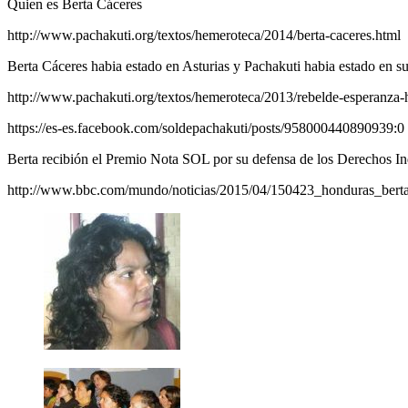
Quien es Berta Cáceres
http://www.pachakuti.org/textos/hemeroteca/2014/berta-caceres.html
Berta Cáceres habia estado en Asturias y Pachakuti habia estado en 
http://www.pachakuti.org/textos/hemeroteca/2013/rebelde-esperanza-
https://es-es.facebook.com/soldepachakuti/posts/958000440890939:0
Berta recibión el Premio Nota SOL por su defensa de los Derechos Indi
http://www.bbc.com/mundo/noticias/2015/04/150423_honduras_bert