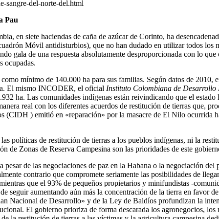
e-sangre-del-norte-del.html
la Pau
ombia, en siete haciendas de caña de azúcar de Corinto, ha desencadenad
adrón Móvil antidisturbios), que no han dudado en utilizar todos los 
endo gala de una respuesta absolutamente desproporcionada con lo que es
as ocupadas.
d como mínimo de 140.000 ha para sus familias. Según datos de 2010, e
sona. El mismo INCODER, el oficial
Instituto Colombiana de Desarrollo
32 ha. Las comunidades indígenas están reivindicando que el estado le
nera real con los diferentes acuerdos de restitución de tierras que, p
 (CIDH ) emitió en «reparación» por la masacre de El Nilo ocurrida ha
 políticas de restitución de tierras a los pueblos indígenas, ni la resti
ación de Zonas de Reserva Campesina son las prioridades de este gobiern
y, a pesar de las negociaciones de paz en la Habana o la negociación del
talmente contrario que compromete seriamente las posibilidades de llegar
a, mientras que el 93% de pequeños propietarios y minifundistas -comuni
e seguir aumentando aún más la concentración de la tierra en favor de los
n Nacional de Desarrollo» y de la Ley de Baldíos profundizan la intenc
ucional. El gobierno prioriza de forma descarada los agronegocios, los 
 de la restitución de tierras a las víctimas y la agricultura campesina d