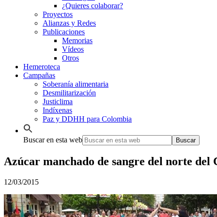
¿Quieres colaborar?
Proyectos
Alianzas y Redes
Publicaciones
Memorias
Vídeos
Otros
Hemeroteca
Campañas
Soberanía alimentaria
Desmilitarización
Justiclima
Indíxenas
Paz y DDHH para Colombia
Buscar en esta web
Azúcar manchado de sangre del norte del
12/03/2015