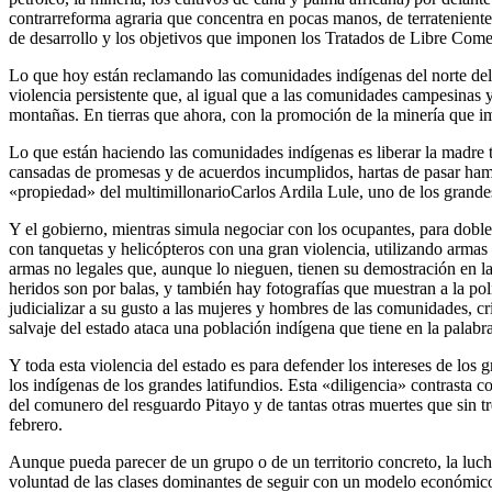
contrarreforma agraria que concentra en pocas manos, de terratenientes 
de desarrollo y los objetivos que imponen los Tratados de Libre Come
Lo que hoy están reclamando las comunidades indígenas del norte del Ca
violencia persistente que, al igual que a las comunidades campesinas y l
montañas. En tierras que ahora, con la promoción de la minería que im
Lo que están haciendo las comunidades indígenas es liberar la madre
cansadas de promesas y de acuerdos incumplidos, hartas de pasar hamb
«propiedad» del multimillonarioCarlos Ardila Lule, uno de los grandes
Y el gobierno, mientras simula negociar con los ocupantes, para doble
con tanquetas y helicópteros con una gran violencia, utilizando armas
armas no legales que, aunque lo nieguen, tienen su demostración en las
heridos son por balas, y también hay fotografías que muestran a la p
judicializar a su gusto a las mujeres y hombres de las comunidades, c
salvaje del estado ataca una población indígena que tiene en la palabra
Y toda esta violencia del estado es para defender los intereses de los 
los indígenas de los grandes latifundios. Esta «diligencia» contrasta c
del comunero del resguardo Pitayo y de tantas otras muertes que sin tr
febrero.
Aunque pueda parecer de un grupo o de un territorio concreto, la lucha
voluntad de las clases dominantes de seguir con un modelo económico 