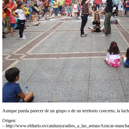
Aunque pueda parecer de un grupo o de un territorio concreto, la luch
Origen:
– http://www.eldiario.es/catalunya/adios_a_las_armas/Azucar-manc