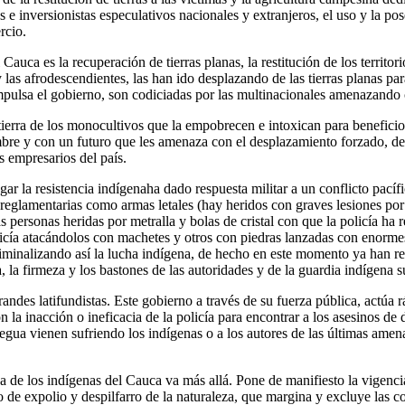
e inversionistas especulativos nacionales y extranjeros, el uso y la pos
rcio.
uca es la recuperación de tierras planas, la restitución de los territo
as afrodescendientes, las han ido desplazando de las tierras planas para a
pulsa el gobierno, son codiciadas por las multinacionales amenazando c
 tierra de los monocultivos que la empobrecen e intoxican para benefi
re y con un futuro que les amenaza con el desplazamiento forzado, des
 empresarios del país.
gar la resistencia indígenaha dado respuesta militar a un conflicto pa
 reglamentarias como armas letales (hay heridos con graves lesiones por
 personas heridas por metralla y bolas de cristal con que la policía ha r
olicía atacándolos con machetes y otros con piedras lanzadas con enorm
riminalizando así la lucha indígena, de hecho en este momento ya han r
, la firmeza y los bastones de las autoridades y de la guardia indígena s
grandes latifundistas. Este gobierno a través de su fuerza pública, actúa
on la inacción o ineficacia de la policía para encontrar a los asesinos 
egua vienen sufriendo los indígenas o a los autores de las últimas amen
 de los indígenas del Cauca va más allá. Pone de manifiesto la vigencia
de expolio y despilfarro de la naturaleza, que margina y excluye las c