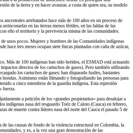
esión de la tierra y en hacer avanzar, a costa de quien sea, su modelo
rios ancestrales arrebatados hace más de 100 años en un proceso de
rrinconarlas en las tierras menos fértiles, en las faldas de las
on ello el territorio y la pervivencia misma de las comunidades.
cio de unos pocos. Mujeres y hombres de las Comunidades indígenas
de hace tres meses ocupan siete fincas plantadas con caña de azúcar,
cífico. Más de 100 indígenas han sido heridos, el ESMAD está actuando
 impactos directos de los cartuchos de gases). Pero también utilizando
ecargado los cartuchos de gases; han disparado fusiles, bastantes
es hondas. Asimismo están filmando y fotografiando las personas para
etenido a cinco miembros de la guardia indígena. Esta represión
u fuerza.
 rápidamente a petición de los «grandes propietarios» para desalojar a
de dos indígenas nasa del resguardo Toéz de Caloto (Cauca) en febrero,
azas de muerte contra líderes nasa del norte del Cauca el pasado 5 de
 de las causas de fondo de la violencia estructural en Colombia, la
omunidades, y es, a la vez una gran demostración de las