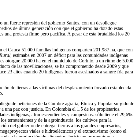
o un fuerte represión del gobierno Santos, con un despliegue
medios de última generación con que el gobierno ha dotado estas
 una protesta firme pero pacífica. A pesar de esta brutalidad los 20
n el Cauca 51.000 familias indígenas comparten 201.987 ha, que con
 Rural
, estimaba en 2007 un déficit para las comunidades indígenas
s otorgue 20.000 ha en el municipio de Corinto, a un ritmo de 5.000
roducto de las movilizaciones, se ha comprometido desde 2009 y que
ce 23 años cuando 20 indígenas fueron asesinados a sangre fría para
tución de tierras a las víctimas del desplazamiento forzado establecida
o.
 pliego de peticiones de la Cumbre agraria, Étnica y Popular surgido de
 a una paz con justicia. En Colombia el 1,5 de los propietarios,
dades indígenas, afrodescendientes y campesinas- sólo tiene el 29,6%.
 terratenientes y de la agroindustria, los cultivos para la
ión del gobierno de entregar tierras a los grandes empresarios,
megaproyectos viales e hidroeléctricos y el extractivismo (como el
edicada a la producción de alimentos. Insiste en proseguir una