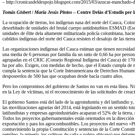
– http://cronicasdeldespojo.blogspot.com/2015/03/azucar-manchado-d
Tomàs Gisbert
/
María Jesús Pintos
– Centre Delàs d’Estudis per 
La ocupación de tierras, los indígenas nasa del norte del Cauca, Col
desorbitado de unidades del brutal cuerpo antidisturbios ESMAD (Escu
unidades de élite dela altamente militarizada policía colombiana, haci
cabildos indígenas del norte del Cauca resisten el desalojo de las tierr
Las organizaciones indígenas del Cauca estiman que tienen necesida
una media de 6 personas por familia da un ratio de 0,66 ha por per
agrupadas en el CRIC (Consejo Regional Indígena del Cauca) de 170.9
ha por año. Exigen, con medidas de hecho, que el Estado cumpla de ma
cumpla la sentencia que la Corte Interamericana de Derechos Humanos
desposeerlos de 500 has que ocupaban desde hacía cuatro años.
Pero los compromisos del gobierno de Santos no van en esta línea. Ni las
en la Ley de víctimas, ni el reconocimiento de las solicitudes de cre
El gobierno Santos está del lado de la agroindustria y del latifundio 
las movilizaciones agrarias del 2014, está legislando en un sentido to
latifundistas y empresas agroindustriales acaparan el 52% de la tierr
Todos los proyectos gubernamentales están orientados en la dirección d
exportación y para los agrocombustibles. Los proyectos del nuevo «Pla
contraviniendo la propia Constitución y sentencias de la Corte Constit
petróleo, la minería, los cultivos de caña y palma africana) por delante