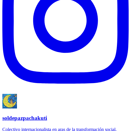
soldepazpachakuti
Colectivo internacionalista en aras de la transformación social.