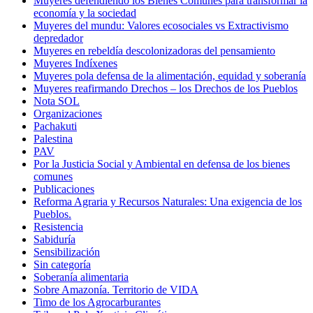
Muyeres defendiendo los Bienes Comunes para transformar la
economía y la sociedad
Muyeres del mundu: Valores ecosociales vs Extractivismo
depredador
Muyeres en rebeldía descolonizadoras del pensamiento
Muyeres Indíxenes
Muyeres pola defensa de la alimentación, equidad y soberanía
Muyeres reafirmando Drechos – los Drechos de los Pueblos
Nota SOL
Organizaciones
Pachakuti
Palestina
PAV
Por la Justicia Social y Ambiental en defensa de los bienes
comunes
Publicaciones
Reforma Agraria y Recursos Naturales: Una exigencia de los
Pueblos.
Resistencia
Sabiduría
Sensibilización
Sin categoría
Soberanía alimentaria
Sobre Amazonía. Territorio de VIDA
Timo de los Agrocarburantes