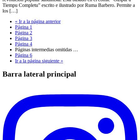
Tiempu Completu” escrito e ilustrado por Ruma Barbero. Permite a
los […]
«
Ir a la
página anterior
Página
1
Página
2
Página
3
Página
4
Páginas intermedias omitidas
…
Página
6
Ir a la
página siguiente »
Barra lateral principal