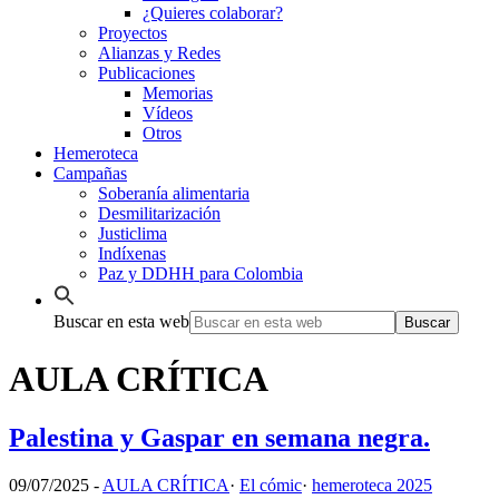
¿Quieres colaborar?
Proyectos
Alianzas y Redes
Publicaciones
Memorias
Vídeos
Otros
Hemeroteca
Campañas
Soberanía alimentaria
Desmilitarización
Justiclima
Indíxenas
Paz y DDHH para Colombia
Buscar en esta web
AULA CRÍTICA
Palestina y Gaspar en semana negra.
09/07/2025
-
AULA CRÍTICA
·
El cómic
·
hemeroteca 2025