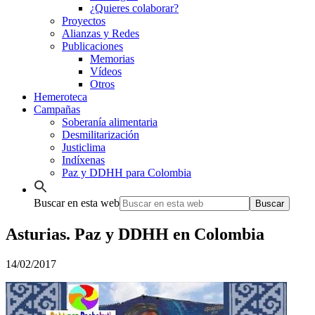
¿Quieres colaborar?
Proyectos
Alianzas y Redes
Publicaciones
Memorias
Vídeos
Otros
Hemeroteca
Campañas
Soberanía alimentaria
Desmilitarización
Justiclima
Indíxenas
Paz y DDHH para Colombia
Buscar en esta web
Asturias. Paz y DDHH en Colombia
14/02/2017