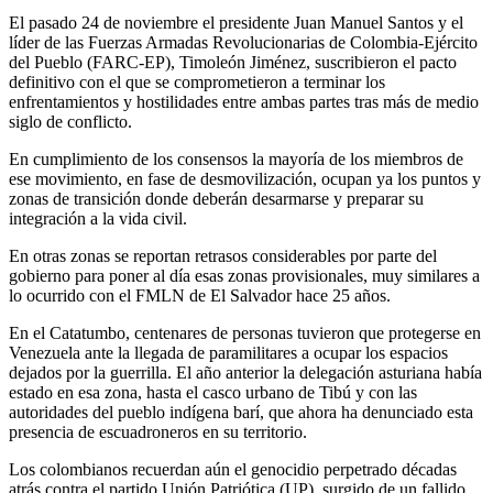
El pasado 24 de noviembre el presidente Juan Manuel Santos y el
líder de las Fuerzas Armadas Revolucionarias de Colombia-Ejército
del Pueblo (FARC-EP), Timoleón Jiménez, suscribieron el pacto
definitivo con el que se comprometieron a terminar los
enfrentamientos y hostilidades entre ambas partes tras más de medio
siglo de conflicto.
En cumplimiento de los consensos la mayoría de los miembros de
ese movimiento, en fase de desmovilización, ocupan ya los puntos y
zonas de transición donde deberán desarmarse y preparar su
integración a la vida civil.
En otras zonas se reportan retrasos considerables por parte del
gobierno para poner al día esas zonas provisionales, muy similares a
lo ocurrido con el FMLN de El Salvador hace 25 años.
En el Catatumbo, centenares de personas tuvieron que protegerse en
Venezuela ante la llegada de paramilitares a ocupar los espacios
dejados por la guerrilla. El año anterior la delegación asturiana había
estado en esa zona, hasta el casco urbano de Tibú y con las
autoridades del pueblo indígena barí, que ahora ha denunciado esta
presencia de escuadroneros en su territorio.
Los colombianos recuerdan aún el genocidio perpetrado décadas
atrás contra el partido Unión Patriótica (UP), surgido de un fallido