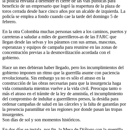
la policía enviada a defender el cierre de las vías públicas para
beneficio de un empresario que logró la reapertura de la plaza de
toros cerrada desde hace cinco años por un alcalde de izquierda. La
policía se emplea a fondo cuando cae la tarde del domingo 5 de
febrero.
En la otra Colombia muchas personas salen a los caminos, puertos y
carreteras a saludar a miles de guerrilleros-as de las FARC que
llegan desde las selvas y los páramos con sus armas, mascotas,
esperanzas y equipos de campaña para reunirse en las zonas de
concentración previas a la desmovilización acordada con el
gobierno.
Hace un mes debieran haber llegado, pero los incumplimientos del
gobierno imponen un ritmo que la guerrilla asume con paciencia
revolucionaria. Sin embargo ya no es sólo el atraso en la
construcción de las obras necesarias para que la insurgencia haga
vida comunitaria mientras vuelve a la vida civil. Preocupa tanto o
más el atraso en el trámite de la ley de amnistía, el incumplimiento
del compromiso de indultar a guerrilleros presos, la desidia para
ordenar campañas de salud en las cárceles y la falta de garantías por
la presencia paramilitar en las regiones por donde pasan las tropas
insurgentes.
Son días de sol y son momentos históricos.
En dos días se instala -por fin- la Mesa de Diálogo con la guerrilla