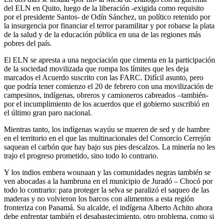
del ELN en Quito, luego de la liberación -exigida como requisito
por el presidente Santos- de Odín Sánchez, un político retenido por
la insurgencia por financiar el terror paramilitar y por robarse la plata
de la salud y de la educación pública en una de las regiones más
pobres del país.
El ELN se apresta a una negociación que cimenta en la participación
de la sociedad movilizada que rompa los límites que les deja
marcados el Acuerdo suscrito con las FARC. Difícil asunto, pero
que podría tener comienzo el 20 de febrero con una movilización de
campesinos, indígenas, obreros y camioneros cabreados –también-
por el incumplimiento de los acuerdos que el gobierno suscribió en
el último gran paro nacional.
Mientras tanto, los indígenas wayúu se mueren de sed y de hambre
en el territorio en el que las multinacionales del Consorcio Cerrejón
saquean el carbón que hay bajo sus pies descalzos. La minería no les
trajo el progreso prometido, sino todo lo contrario.
Y los indios embera wounaan y las comunidades negras también se
ven abocadas a la hambruna en el municipio de Juradó – Chocó por
todo lo contrario: para proteger la selva se paralizó el saqueo de las
maderas y no volvieron los barcos con alimentos a esta región
fronteriza con Panamá. Su alcalde, el indígena Alberto Achito ahora
debe enfrentar también el desabastecimiento, otro problema, como si