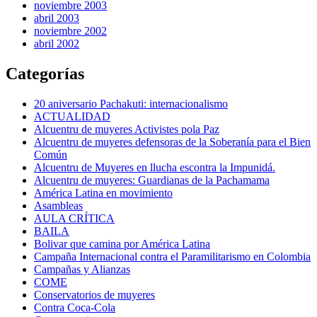
noviembre 2003
abril 2003
noviembre 2002
abril 2002
Categorías
20 aniversario Pachakuti: internacionalismo
ACTUALIDAD
Alcuentru de muyeres Activistes pola Paz
Alcuentru de muyeres defensoras de la Soberanía para el Bien
Común
Alcuentru de Muyeres en llucha escontra la Impunidá.
Alcuentru de muyeres: Guardianas de la Pachamama
América Latina en movimiento
Asambleas
AULA CRÍTICA
BAILA
Bolivar que camina por América Latina
Campaña Internacional contra el Paramilitarismo en Colombia
Campañas y Alianzas
COME
Conservatorios de muyeres
Contra Coca-Cola